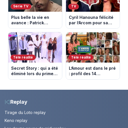
Série TV
TV
Plus belle la vie en
Cyril Hanouna félicité
avance : Patrick
par l’Arcom pour sa
Nebout est-il mort ?
maîtrise de l’antenne
Episode du 10 août
face aux propos de
2026 (spoiler)
Delphine Wespiser sur
le cancer
Télé réalité
Télé réalité
Secret Story : qui a été
L’Amour est dans le pré
éliminé lors du prime
: profil des 14
du 6 août 2026 sur
agriculteurs, speed
TMC ?
dating inédit et de
nouvelles histoires
d’amour
Replay
Tirage du Loto replay
Keno replay