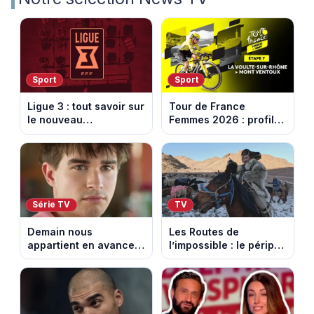
Sport
Sport
Ligue 3 : tout savoir sur
Tour de France
le nouveau
Femmes 2026 : profil
championnat qui
et horaires de la 7e
succède au National
étape entre La Voulte-
sur-Rhône et le Mont
Ventoux
Série TV
TV
Demain nous
Les Routes de
appartient en avance:
l’impossible : le périple
Samuel perd le
glacial d’une famille
contrôle. Episode du 10
nomade en Mongolie
août 2026.