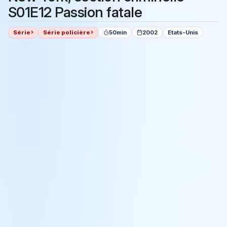
S01E12 Passion fatale
Série
Série policière
50min
2002
Etats-Unis