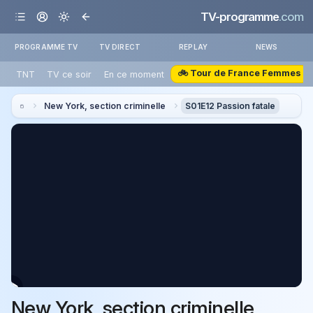
TV-programme
.com
PROGRAMME TV
TV DIRECT
REPLAY
NEWS
🚲 Tour de France Femmes
TNT
TV ce soir
En ce moment
New York, section criminelle
S01E12 Passion fatale
New York, section criminelle