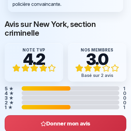
policière convaincante.
Avis sur New York, section
criminelle
NOTE TVP
NOS MEMBRES
4.2
3.0
Basé sur 2 avis
5
★
1
4
★
0
3
★
0
2
★
0
1
★
1
Donner mon avis