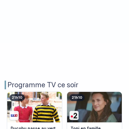
Programme TV ce soir
21h10
21h10
Ducobu passe au vert
Toni en famille