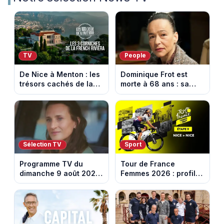
TV
People
De Nice à Menton : les
Dominique Frot est
trésors cachés de la
morte à 68 ans : sa
French Riviera dévoilés
sœur Catherine Frot
dans les 100 lieux qu'il
annonce la triste
faut voir
nouvelle
Sélection TV
Sport
Programme TV du
Tour de France
dimanche 9 août 2026
Femmes 2026 : profil
: notre sélection pour
et horaires de la
votre soirée télé
dernière étape à Nice