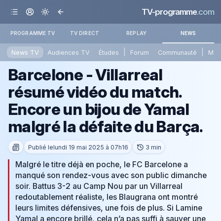
TV-programme
.com
PROGRAMME TV
TV DIRECT
REPLAY
NEWS
|
|
News TV
Audiences TV
Études
Forum
Communauté
Mét
Barcelone - Villarreal
résumé vidéo du match.
Encore un bijou de Yamal
malgré la défaite du Barça.
Publié le
lundi 19 mai 2025 à 07h16
3 min
Malgré le titre déjà en poche, le FC Barcelone a
manqué son rendez-vous avec son public dimanche
soir. Battus 3-2 au Camp Nou par un Villarreal
redoutablement réaliste, les Blaugrana ont montré
leurs limites défensives, une fois de plus. Si Lamine
Yamal a encore brillé, cela n’a pas suffi à sauver une