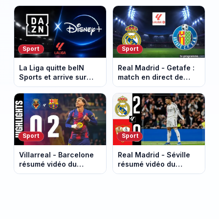
Sport
Sport
La Liga quitte beIN
Real Madrid - Getafe :
Sports et arrive sur
match en direct de
DAZN et Disney+ en
Liga à 21h00 sur beIN
France
Sports 2
Sport
Sport
Villarreal - Barcelone
Real Madrid - Séville
résumé vidéo du
résumé vidéo du
match. Victoire du
match. Victoire du Real
Barca (0 - 2).
(2 - 0).