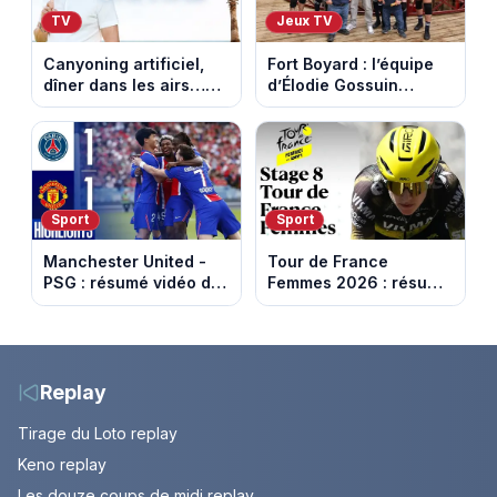
TV
Jeux TV
Canyoning artificiel,
Fort Boyard : l’équipe
dîner dans les airs…
d’Élodie Gossuin
les loisirs les plus fous
termine avec une belle
passés au crible dans
somme pour l'Unicef et
Capital
le Refuge
Sport
Sport
Manchester United -
Tour de France
PSG : résumé vidéo du
Femmes 2026 : résumé
match amical du 8 août
vidéo de la 9e étape
2026
entre Sisteron et Nice
Replay
Tirage du Loto replay
Keno replay
Les douze coups de midi replay