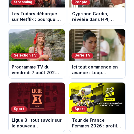
Streaming
People
Les Tudors débarque
Cypriane Gardin,
sur Netflix : pourquoi la
révélée dans HPI,
série n’a rien perdu de
lance une cagnotte
son pouvoir
après des difficultés
financières
Sélection TV
Série TV
Programme TV du
Ici tout commence en
vendredi 7 août 2026 :
avance : Loup
notre sélection pour
découvre la trahison
votre soirée télé
de Bianca. Episode du
10 août 2026 (spoiler)
Sport
Sport
Ligue 3 : tout savoir sur
Tour de France
le nouveau
Femmes 2026 : profil
championnat qui
et horaires de la 7e