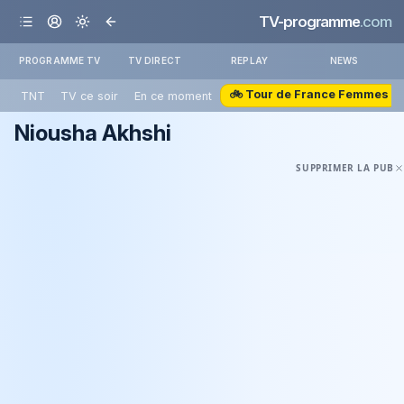
TV-programme
.com
PROGRAMME TV
TV DIRECT
REPLAY
NEWS
🚲 Tour de France Femmes
TNT
TV ce soir
En ce moment
Niousha Akhshi
SUPPRIMER LA PUB