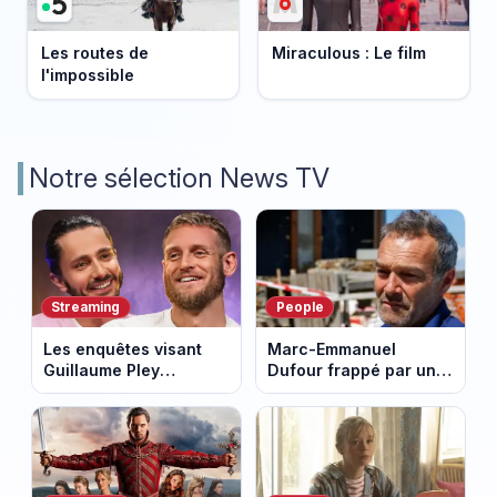
Les routes de
Miraculous : Le film
l'impossible
Notre sélection News TV
Streaming
People
Les enquêtes visant
Marc-Emmanuel
Guillaume Pley
Dufour frappé par un
poussent Ragnar Le
terrible incendie : son
Breton à quitter la
chalet part en fumée
tournée Legend