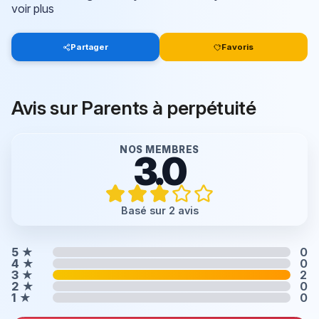
voir plus
Partager
Favoris
Avis sur Parents à perpétuité
NOS MEMBRES
3.0
Basé sur 2 avis
5
★
0
4
★
0
3
★
2
2
★
0
1
★
0