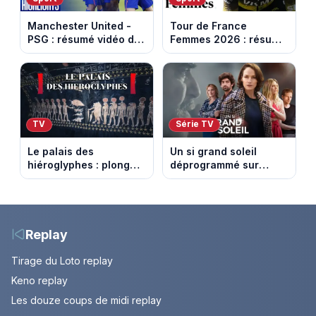
Manchester United -
Tour de France
PSG : résumé vidéo du
Femmes 2026 : résumé
match amical du 8 août
vidéo de la 9e étape
2026
entre Sisteron et Nice
TV
Série TV
Le palais des
Un si grand soleil
hiéroglyphes : plongez
déprogrammé sur
dans la tombe
France 3 : cinq
égyptienne qui fascine
épisodes inédits
les archéologues
diffusés le 13 août
Replay
Tirage du Loto replay
Keno replay
Les douze coups de midi replay