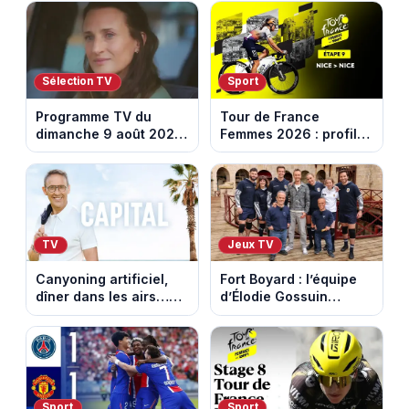
Sélection TV
Sport
Programme TV du
Tour de France
dimanche 9 août 2026
Femmes 2026 : profil
: notre sélection pour
et horaires de la
votre soirée télé
dernière étape à Nice
TV
Jeux TV
Canyoning artificiel,
Fort Boyard : l’équipe
dîner dans les airs…
d’Élodie Gossuin
les loisirs les plus fous
termine avec une belle
passés au crible dans
somme pour l'Unicef et
Capital
le Refuge
Sport
Sport