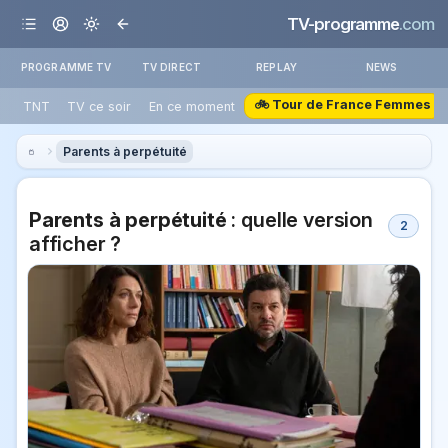
TV-programme
.com
PROGRAMME TV
TV DIRECT
REPLAY
NEWS
🚲 Tour de France Femmes
TNT
TV ce soir
En ce moment
Parents à perpétuité
Parents à perpétuité
: quelle version
2
afficher ?