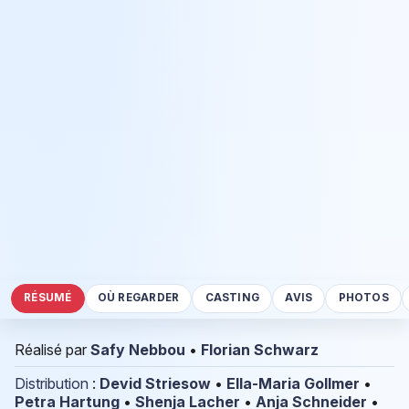
RÉSUMÉ
OÙ REGARDER
CASTING
AVIS
PHOTOS
Réalisé par
Safy Nebbou
•
Florian Schwarz
Distribution
:
Devid Striesow
•
Ella-Maria Gollmer
•
Petra Hartung
•
Shenja Lacher
•
Anja Schneider
•