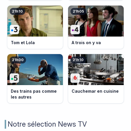
21h10
21h05
Tom et Lola
A trois on y va
21h00
21h10
Des trains pas comme
Cauchemar en cuisine
les autres
Notre sélection News TV