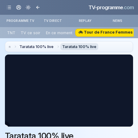
TV-programme
.com
PROGRAMME TV
TV DIRECT
REPLAY
NEWS
🚲 Tour de France Femmes
TNT
TV ce soir
En ce moment
Taratata 100% live
Taratata 100% live
Taratata 100% live