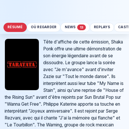
RÉSUMÉ
OÙ REGARDER
NEWS
REPLAYS
CAST
13
Tête d'affiche de cette émission, Shaka
Ponk offre une ultime démonstration de
son énergie légendaire avant de se
dissoudre. Le groupe lance la soirée
avec "Je m'avance" avant d'inviter
Zazie sur "Tout le monde danse". Ils
interprètent aussi leur tube "My Name is
Stain", ainsi qu'une reprise de "House of
the Rising Sun" avant d'être rejoints par Sun Brutal Pop sur
"Wanna Get Free". Philippe Katerine apporte sa touche en
interprétant "Joyeux anniversaire". Il est rejoint par Serge
Rezvani, avec qui il chante "J'ai la mémoire qui flanche" et
"Le Tourbillon". The Warning, groupe de rock mexicain