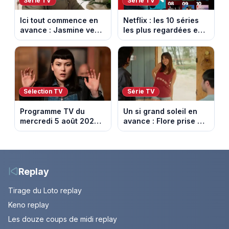
Série TV
Série TV
Ici tout commence en
Netflix : les 10 séries
avance : Jasmine veut
les plus regardées en
retenir Louis. Episode
France en ce moment
du 6 août 2026
(spoiler)
Sélection TV
Série TV
Programme TV du
Un si grand soleil en
mercredi 5 août 2026 :
avance : Flore prise au
notre sélection pour
piège. Episode du 6
votre soirée télé
août 2026 (spoiler).
Replay
Tirage du Loto replay
Keno replay
Les douze coups de midi replay