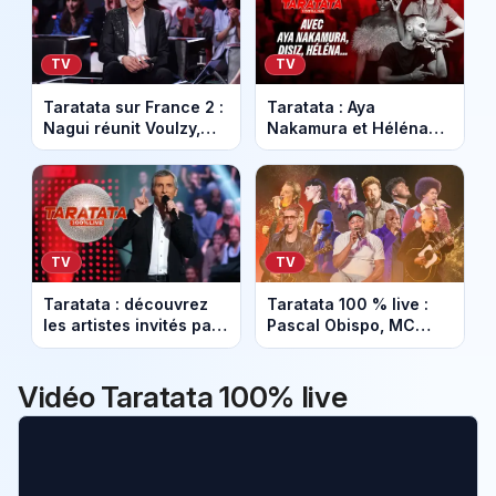
TV
TV
Taratata sur France 2 :
Taratata : Aya
Nagui réunit Voulzy,
Nakamura et Héléna
Youssou N’Dour et la
réunies pour un live
nouvelle scène ce 24
événement sur France
avril
2
TV
TV
Taratata : découvrez
Taratata 100 % live :
les artistes invités par
Pascal Obispo, MC
Nagui sur France 2 ce
Solaar et des duos
13 mars 2026
inédits sur France 2
Vidéo Taratata 100% live