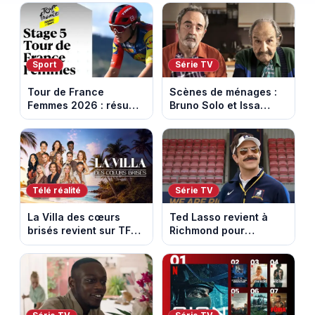
Sport
Série TV
Tour de France
Scènes de ménages :
Femmes 2026 : résumé
Bruno Solo et Issa
vidéo de la 5e étape
Doumbia rejoignent la
entre Mâcon et
saison 18 sur M6
Belleville-en-
Beaujolais
Télé réalité
Série TV
La Villa des cœurs
Ted Lasso revient à
brisés revient sur TFX :
Richmond pour
voici les candidats de
entraîner une équipe
la saison 11 au Mexique
féminine dans la
saison 4