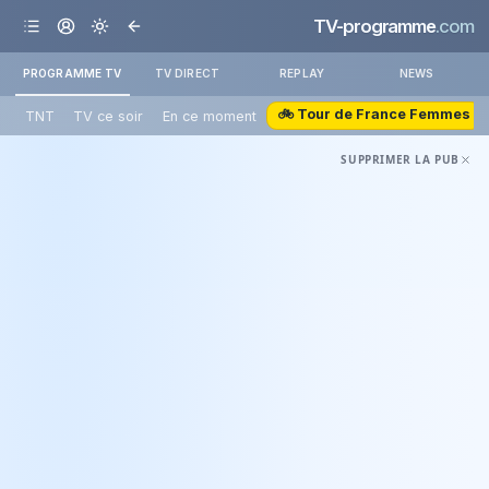
TV-programme
.com
PROGRAMME TV
TV DIRECT
REPLAY
NEWS
🚲 Tour de France Femmes
TNT
TV ce soir
En ce moment
SUPPRIMER LA PUB