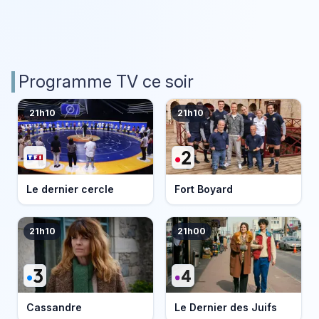
Programme TV ce soir
21h10
21h10
Le dernier cercle
Fort Boyard
21h10
21h00
Cassandre
Le Dernier des Juifs