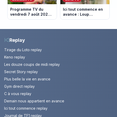
Programme TV du
Ici tout commence en
vendredi 7 août 2026 :
avance : Loup
notre sélection pour
découvre la trahison
votre soirée télé
de Bianca. Episode du
10 août 2026 (spoiler)
Replay
Tirage du Loto replay
Keno replay
Les douze coups de midi replay
Secret Story replay
Plus belle la vie en avance
Gym direct replay
C à vous replay
Demain nous appartient en avance
Ici tout commence replay
Journal de TF1 replay