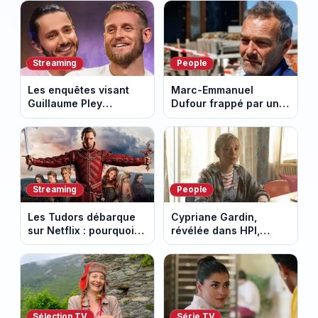
avec l'ascension du
défendu leur culture
Mont Ventoux
au fil des décennies
Streaming
People
Les enquêtes visant
Marc-Emmanuel
Guillaume Pley
Dufour frappé par un
poussent Ragnar Le
terrible incendie : son
Breton à quitter la
chalet part en fumée
tournée Legend
Streaming
People
Les Tudors débarque
Cypriane Gardin,
sur Netflix : pourquoi la
révélée dans HPI,
série n’a rien perdu de
lance une cagnotte
son pouvoir
après des difficultés
financières
Sélection TV
Série TV