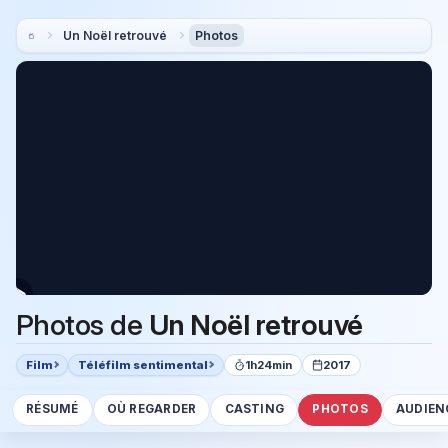
Un Noël retrouvé
Photos
Photos de
Un Noël retrouvé
Film
Téléfilm sentimental
1h24min
2017
RÉSUMÉ
OÙ REGARDER
CASTING
PHOTOS
AUDIEN