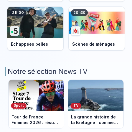
21h00
20h30
Echappées belles
Scènes de ménages
Notre sélection News TV
Sport
TV
Tour de France
La grande histoire de
Femmes 2026 : résumé
la Bretagne : comment
vidéo de la 7e étape
les Bretons ont