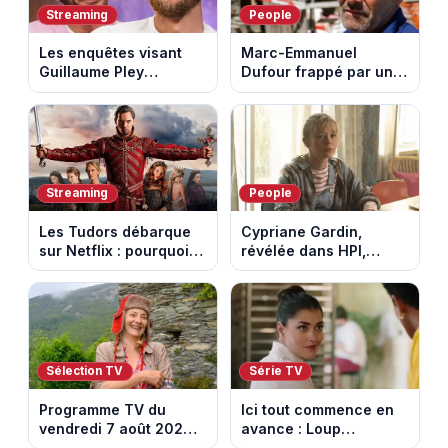
Streaming
People
Les enquêtes visant
Marc-Emmanuel
Guillaume Pley
Dufour frappé par un
poussent Ragnar Le
terrible incendie : son
Breton à quitter la
chalet part en fumée
tournée Legend
Streaming
People
Les Tudors débarque
Cypriane Gardin,
sur Netflix : pourquoi la
révélée dans HPI,
série n’a rien perdu de
lance une cagnotte
son pouvoir
après des difficultés
financières
Sélection TV
Série TV
Programme TV du
Ici tout commence en
vendredi 7 août 2026 :
avance : Loup
notre sélection pour
découvre la trahison