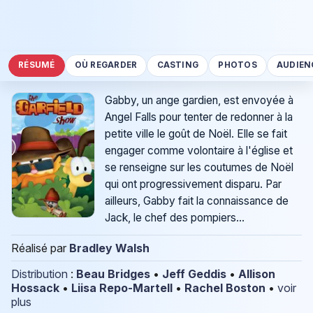
RÉSUMÉ
OÙ REGARDER
CASTING
PHOTOS
AUDIEN
Gabby, un ange gardien, est envoyée à
Angel Falls pour tenter de redonner à la
petite ville le goût de Noël. Elle se fait
engager comme volontaire à l'église et
se renseigne sur les coutumes de Noël
qui ont progressivement disparu. Par
ailleurs, Gabby fait la connaissance de
Jack, le chef des pompiers...
Réalisé par
Bradley Walsh
Distribution
:
Beau Bridges
•
Jeff Geddis
•
Allison
Hossack
•
Liisa Repo-Martell
•
Rachel Boston
•
voir
plus