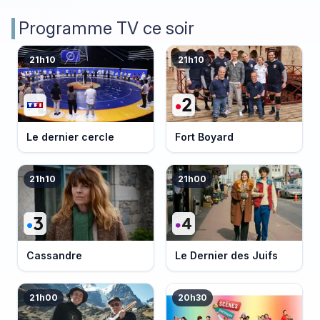
Programme TV ce soir
21h10
21h10
Le dernier cercle
Fort Boyard
21h10
21h00
Cassandre
Le Dernier des Juifs
21h00
20h30