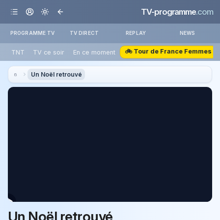
TV-programme
.com
PROGRAMME TV
TV DIRECT
REPLAY
NEWS
🚲 Tour de France Femmes
TNT
TV ce soir
En ce moment
Un Noël retrouvé
Un Noël retrouvé