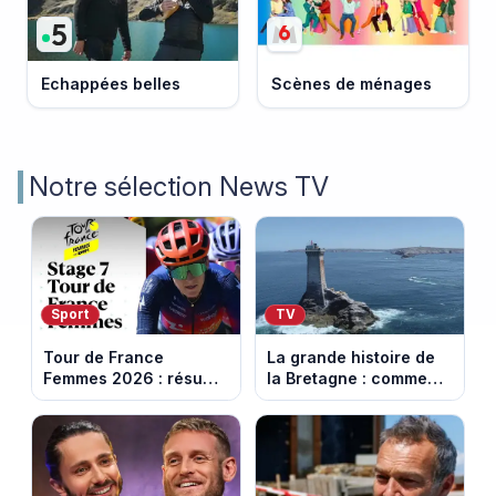
Echappées belles
Scènes de ménages
Notre sélection News TV
Sport
TV
Tour de France
La grande histoire de
Femmes 2026 : résumé
la Bretagne : comment
vidéo de la 7e étape
les Bretons ont
avec l'ascension du
défendu leur culture
Mont Ventoux
au fil des décennies