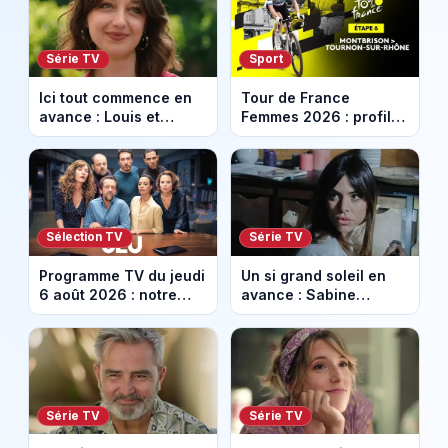
Série TV
Sport
Ici tout commence en
Tour de France
avance : Louis et
Femmes 2026 : profil
Jasmine enfin en
et horaires de la 6e
couple. Episode du 7
étape entre
août 2026 (spoiler)
Montbrison et
Tournon-sur-Rhône
Sélection TV
Série TV
Programme TV du jeudi
Un si grand soleil en
6 août 2026 : notre
avance : Sabine
sélection pour votre
menacée par Céleste.
soirée télé
Episode du 7 août
2026 (spoiler).
Série TV
Série TV