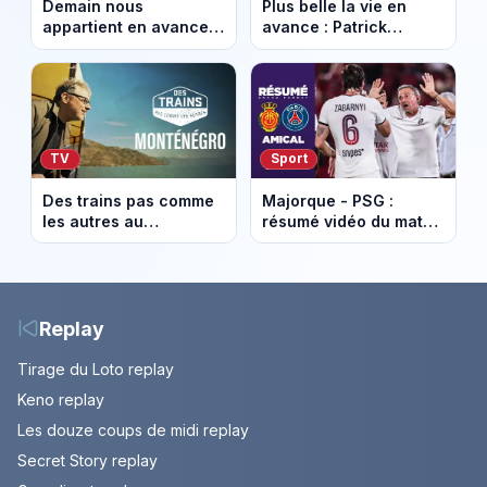
Demain nous
Plus belle la vie en
appartient en avance:
avance : Patrick
Alex révèle son lourd
victime d’un malaise.
secret. Episode du 7
Episode du 7 août
août 2026.
2026 (spoiler)
TV
Sport
Des trains pas comme
Majorque - PSG :
les autres au
résumé vidéo du match
Monténégro : Philippe
amical du 5 août 2026
Gougler sur les rails de
l’Adriatique
Replay
Tirage du Loto replay
Keno replay
Les douze coups de midi replay
Secret Story replay