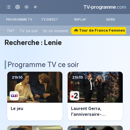
TV-programme
.com
PROGRAMME TV
TV DIRECT
REPLAY
NEWS
🚲 Tour de France Femmes
TNT
TV ce soir
En ce moment
Recherche :
Lenie
Programme TV ce soir
21h10
21h10
Le jeu
Laurent Gerra,
l'anniversaire-
événement