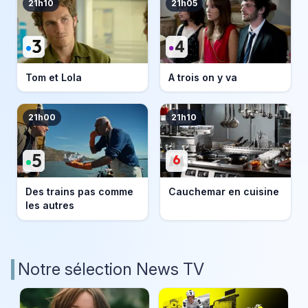
21h10
21h05
Tom et Lola
A trois on y va
21h00
21h10
Des trains pas comme
Cauchemar en cuisine
les autres
Notre sélection News TV