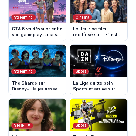
d’amour
Streaming
Cinéma
GTA 6 va dévoiler enfin
Le Jeu : ce film
son gameplay… mais
rediffusé sur TF1 est
d’abord sur Netflix
adapté d’un succès
italien devenu un
phénomène mondial
Streaming
Sport
The Shards sur
La Liga quitte beIN
Disney+ : la jeunesse
Sports et arrive sur
dorée de Los Angeles
DAZN et Disney+ en
face à un tueur dans
France
les années 80
Série TV
Sport