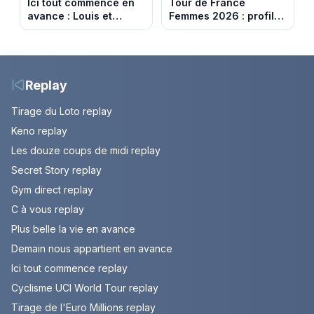
Ici tout commence en
Tour de France
avance : Louis et
Femmes 2026 : profil
Jasmine enfin en
et horaires de la 6e
couple. Episode du 7
étape entre
août 2026 (spoiler)
Montbrison et
Tournon-sur-Rhône
Replay
Tirage du Loto replay
Keno replay
Les douze coups de midi replay
Secret Story replay
Gym direct replay
C à vous replay
Plus belle la vie en avance
Demain nous appartient en avance
Ici tout commence replay
Cyclisme UCI World Tour replay
Tirage de l'Euro Millions replay