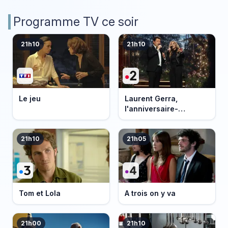
Programme TV ce soir
21h10
21h10
Le jeu
Laurent Gerra,
l'anniversaire-
événement
21h10
21h05
Tom et Lola
A trois on y va
21h00
21h10