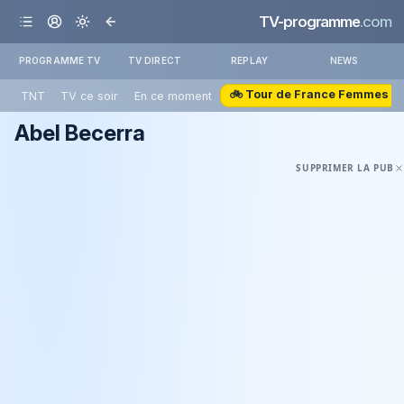
TV-programme
.com
PROGRAMME TV
TV DIRECT
REPLAY
NEWS
🚲 Tour de France Femmes
TNT
TV ce soir
En ce moment
Abel Becerra
SUPPRIMER LA PUB