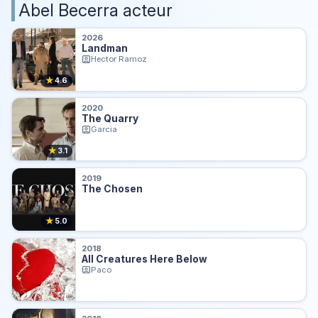
Abel Becerra acteur
2026
Landman
Hector Ramoz
★
4.6
2020
The Quarry
Garcia
★
3.1
2019
The Chosen
★
5.0
2018
All Creatures Here Below
Paco