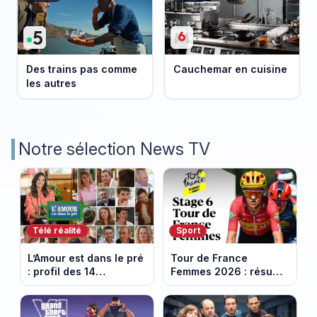
Des trains pas comme
Cauchemar en cuisine
les autres
Notre sélection News TV
Télé réalité
Sport
L’Amour est dans le pré
Tour de France
: profil des 14
Femmes 2026 : résumé
agriculteurs, speed
vidéo de la 6e étape
dating inédit et de
entre Montbrison et
nouvelles histoires
Tournon-sur-Rhône