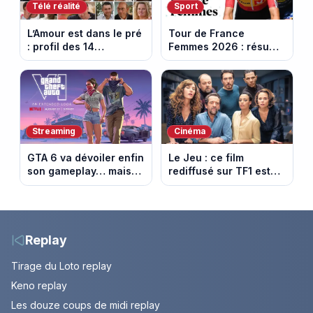
Télé réalité
Sport
L’Amour est dans le pré
Tour de France
: profil des 14
Femmes 2026 : résumé
agriculteurs, speed
vidéo de la 6e étape
dating inédit et de
entre Montbrison et
nouvelles histoires
Tournon-sur-Rhône
d’amour
Streaming
Cinéma
GTA 6 va dévoiler enfin
Le Jeu : ce film
son gameplay… mais
rediffusé sur TF1 est
d’abord sur Netflix
adapté d’un succès
italien devenu un
phénomène mondial
Replay
Tirage du Loto replay
Keno replay
Les douze coups de midi replay