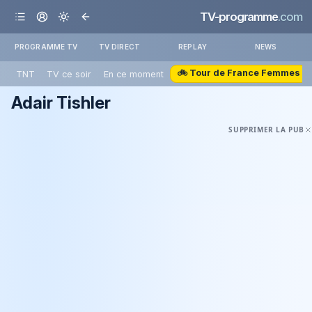
TV-programme
.com
PROGRAMME TV
TV DIRECT
REPLAY
NEWS
🚲 Tour de France Femmes
TNT
TV ce soir
En ce moment
Adair Tishler
SUPPRIMER LA PUB