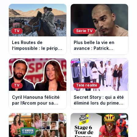
TV
Série TV
Les Routes de
Plus belle la vie en
l’impossible : le périple
avance : Patrick
glacial d’une famille
Nebout est-il mort ?
nomade en Mongolie
Episode du 10 août
2026 (spoiler)
TV
Télé réalité
Cyril Hanouna félicité
Secret Story : qui a été
par l’Arcom pour sa
éliminé lors du prime
maîtrise de l’antenne
du 6 août 2026 sur
face aux propos de
TMC ?
Delphine Wespiser sur
le cancer