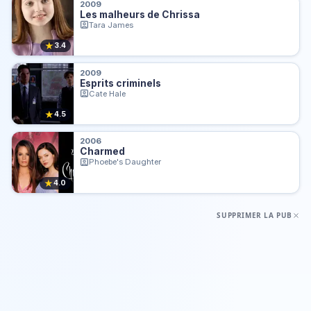
2009
Les malheurs de Chrissa
Tara James
★
3.4
2009
Esprits criminels
Cate Hale
★
4.5
2006
Charmed
Phoebe's Daughter
★
4.0
SUPPRIMER LA PUB