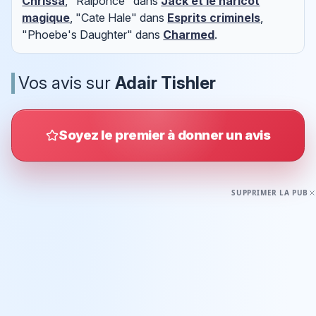
Chrissa
, "Raiponce" dans
Jack et le haricot
magique
, "Cate Hale" dans
Esprits criminels
,
"Phoebe's Daughter" dans
Charmed
.
Vos avis sur
Adair Tishler
Soyez le premier à donner un avis
SUPPRIMER LA PUB