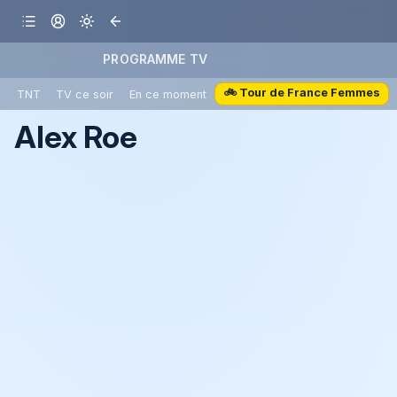
PROGRAMME TV
🚲 Tour de France Femmes
TNT
TV ce soir
En ce moment
Alex Roe