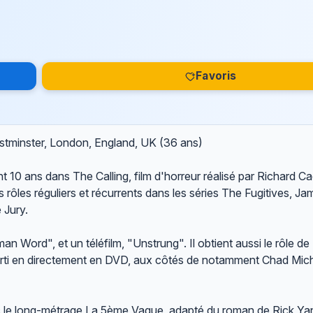
Favoris
stminster, London, England, UK (36 ans)
 10 ans dans The Calling, film d'horreur réalisé par Richard Ca
s rôles réguliers et récurrents dans les séries The Fugitives, Ja
 Jury.
n Word", et un téléfilm, "Unstrung". Il obtient aussi le rôle d
sorti en directement en DVD, aux côtés de notamment Chad Mich
c le long-métrage La 5ème Vague, adapté du roman de Rick Yan