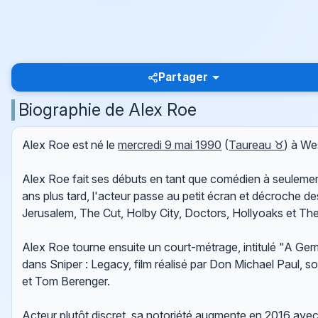
Partager
Biographie de Alex Roe
Alex Roe est né le
mercredi 9 mai 1990
(
Taureau ♉
) à We
Alex Roe fait ses débuts en tant que comédien à seulement
ans plus tard, l'acteur passe au petit écran et décroche de
Jerusalem, The Cut, Holby City, Doctors, Hollyoaks et The
Alex Roe tourne ensuite un court-métrage, intitulé "A Germa
dans Sniper : Legacy, film réalisé par Don Michael Paul, 
et Tom Berenger.
Acteur plutôt discret, sa notoriété augmente en 2016 ave