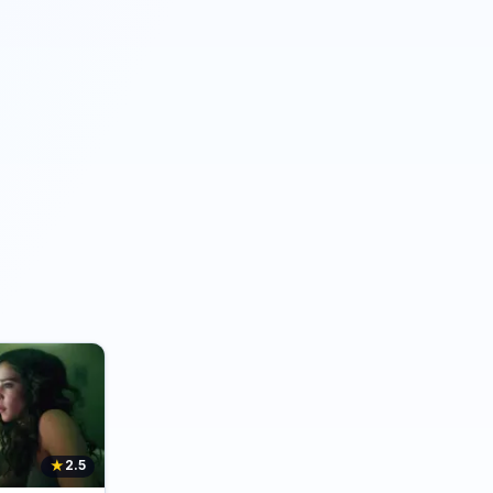
★
2.5