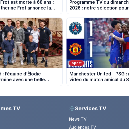
Frot est morte à 68 ans :
Programme TV du dimanch
therine Frot annonce la
2026 : notre sélection pour
elle
soirée télé
Sport
 : l’équipe d’Élodie
Manchester United - PSG :
rmine avec une belle
vidéo du match amical du 
 l'Unicef et le Refuge
mmes TV
Services TV
News TV
Audiences TV