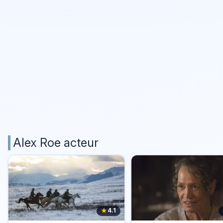
Alex Roe acteur
★
4.1