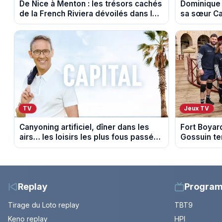
De Nice à Menton : les trésors cachés
Dominique 
de la French Riviera dévoilés dans les
sa sœur Ca
100 lieux qu'il faut voir
triste nouv
TV
Jeux TV
Canyoning artificiel, dîner dans les
Fort Boyard
airs… les loisirs les plus fous passés
Gossuin te
au crible dans Capital
somme pour
Replay
Progra
Tirage du Loto replay
TBT9
Keno replay
HPI