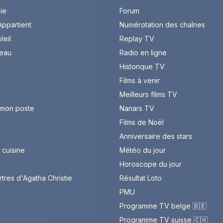
Vie
Forum
ppartient
Numérotation des chaînes
leil
Replay TV
leau
Radio en ligne
Historique TV
Films à venir
Meilleurs films TV
 mon poste
Nanars TV
Films de Noël
Anniversaire des stars
cuisine
Météo du jour
Horoscope du jour
rtres d'Agatha Christie
Résultat Loto
PMU
Programme TV belge 🇧🇪
Programme TV suisse 🇨🇭