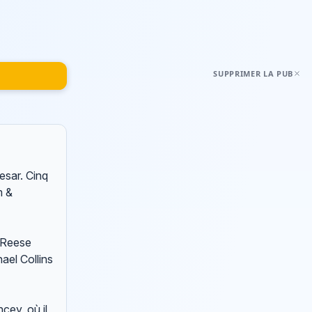
SUPPRIMER LA PUB
esar. Cinq
m &
e Reese
ael Collins
cey, où il