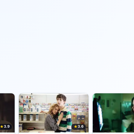
★
★
3.9
3.6