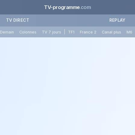
TV-programme
.com
TV DIRECT
REPLAY
|
Demain
Colonnes
TV 7 jours
TF1
France 2
Canal plus
M6