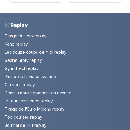
du match amical au
vidéo de la dernière
Stade Vélodrome (9
étape à Nice. Demi
août 2026)
Vollering remporte son
deuxième Tour.
Replay
Tirage du Loto replay
Keno replay
Les douze coups de midi replay
Secret Story replay
Gym direct replay
Plus belle la vie en avance
C à vous replay
Demain nous appartient en avance
Ici tout commence replay
Tirage de l'Euro Millions replay
Top courses replay
Journal de TF1 replay