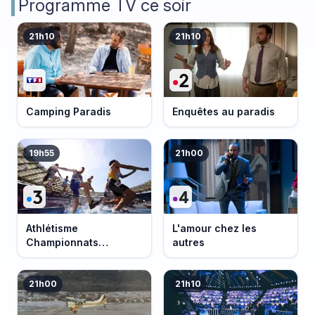
Programme TV ce soir
21h10
21h10
Camping Paradis
Enquêtes au paradis
19h55
21h00
Athlétisme
L'amour chez les
Championnats
autres
d'Europe 2026
21h00
21h10