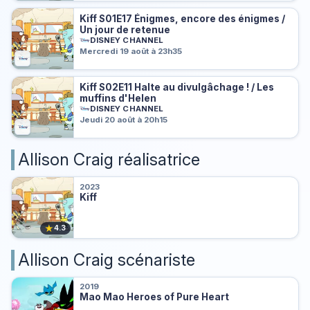
Kiff S01E17 Énigmes, encore des énigmes /
Un jour de retenue
DISNEY CHANNEL
Mercredi 19 août à 23h35
Kiff S02E11 Halte au divulgâchage ! / Les
muffins d'Helen
DISNEY CHANNEL
Jeudi 20 août à 20h15
Allison Craig réalisatrice
2023
Kiff
★
4.3
Allison Craig scénariste
2019
Mao Mao Heroes of Pure Heart