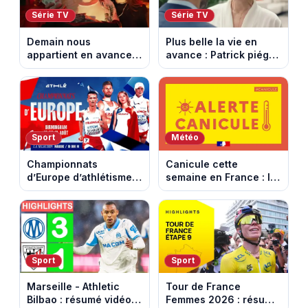
Série TV
Série TV
Demain nous
Plus belle la vie en
appartient en avance :
avance : Patrick piégé
Alex face à un choix
par la DGSE. Episode
décisif. Episode du 11
du 11 août 2026
août 2026.
(spoiler)
Sport
Météo
Championnats
Canicule cette
d’Europe d’athlétisme
semaine en France : le
2026 : le programme
pic de chaleur attendu
complet à Birmingham
entre mercredi et jeudi
sur France Télévisions
Sport
Sport
Marseille - Athletic
Tour de France
Bilbao : résumé vidéo
Femmes 2026 : résumé