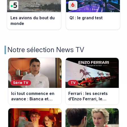
Les avions du bout du
QI : le grand test
monde
Notre sélection News TV
Série TV
TV
Ici tout commence en
Ferrari : les secrets
avance : Bianca et
d'Enzo Ferrari, le
Loup s’embrassent.
fondateur de la
Episode du 11 août
marque mythique au
2026 (spoiler)
cheval cabré