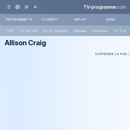
TV-programme
.com
PROGRAMME TV
TV DIRECT
REPLAY
NEWS
TNT
TV ce soir
En ce moment
Demain
Colonnes
TV 7 jou
Allison Craig
SUPPRIMER LA PUB