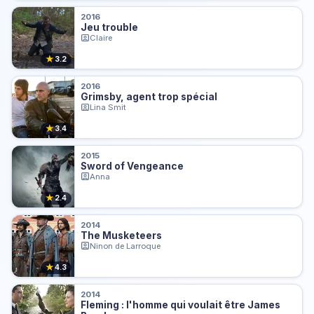
2016
Jeu trouble
Claire
★
3.2
2016
Grimsby, agent trop spécial
Lina Smit
★
3.4
2015
Sword of Vengeance
Anna
★
2.4
2014
The Musketeers
Ninon de Larroque
★
4.3
2014
Fleming : l'homme qui voulait être James