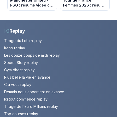
Manchester United -
Tour de France
PSG : résumé vidéo du
Femmes 2026 : résumé
match amical du 8 août
vidéo de la 9e étape
2026
entre Sisteron et Nice
Replay
Tirage du Loto replay
Keno replay
Les douze coups de midi replay
Secret Story replay
Gym direct replay
Plus belle la vie en avance
C à vous replay
Demain nous appartient en avance
Ici tout commence replay
Tirage de l'Euro Millions replay
Top courses replay