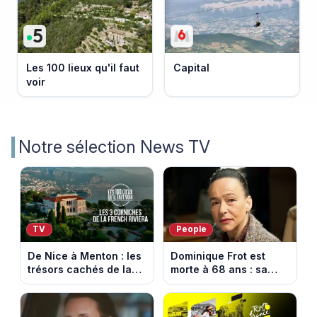
Les 100 lieux qu'il faut
Capital
voir
Notre sélection News TV
TV
People
De Nice à Menton : les
Dominique Frot est
trésors cachés de la
morte à 68 ans : sa
French Riviera dévoilés
sœur Catherine Frot
dans les 100 lieux qu'il
annonce la triste
faut voir
nouvelle