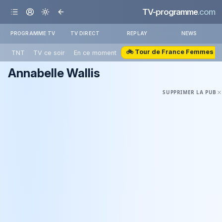
TV-programme
.com
PROGRAMME TV
TV DIRECT
REPLAY
NEWS
🚲 Tour de France Femmes
TNT
TV ce soir
En ce moment
Annabelle Wallis
SUPPRIMER LA PUB