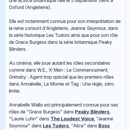
une actrice britannique née le 5 septembre 1984 à
Oxford (Angleterre).
Elle est notamment connue pour son interprétation de
la reine consort d'Angleterre, Jeanne Seymour, dans
la série historique Les Tudors ainsi que pour son rôle
de Grace Burgess dans la série britannique Peaky
Blinders.
Au cinéma, elle joue autant les rôles secondaires
comme dans W.E., X-Men : Le Commencement,
Grimsby : Agent trop spécial que les premiers rôles
dans Annabelle, La Momie et Tag : Une règle, zéro
limite.
Annabelle Wallis est principalement connue pour ses
rôles de "Grace Burgess" dans
Peaky Blinders
,
"Laurie Luhn" dans
The Loudest Voice
, "Jeanne
Seymour" dans
Les Tudors
, "Alice" dans
Boss