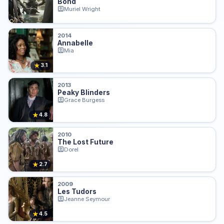
Bond
Muriel Wright
2014
Annabelle
Mia
★
3.1
2013
Peaky Blinders
Grace Burgess
★
4.8
2010
The Lost Future
Dorel
★
2.7
2009
Les Tudors
Jeanne Seymour
★
4.5