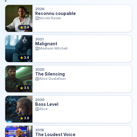
2026
Reconnu coupable
Nicole Raven
★
3.4
2021
Malignant
Madison Mitchell
★
3.4
2020
The Silencing
Alice Gustafson
★
3.5
2020
Boss Level
Alice
★
3.8
2019
The Loudest Voice