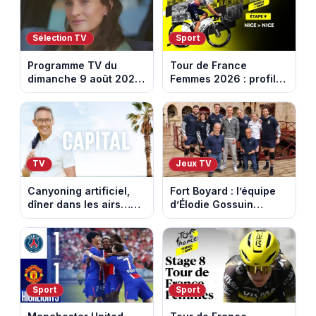
Sélection TV
Sport
Programme TV du
Tour de France
dimanche 9 août 2026
Femmes 2026 : profil
: notre sélection pour
et horaires de la
votre soirée télé
dernière étape à Nice
TV
Jeux TV
Canyoning artificiel,
Fort Boyard : l’équipe
dîner dans les airs…
d’Élodie Gossuin
les loisirs les plus fous
termine avec une belle
passés au crible dans
somme pour l'Unicef et
Capital
le Refuge
Sport
Sport