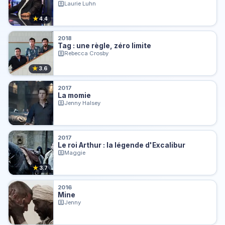
Laurie Luhn
★
4.4
2018
Tag : une règle, zéro limite
Rebecca Crosby
★
3.6
2017
La momie
Jenny Halsey
2017
Le roi Arthur : la légende d'Excalibur
Maggie
★
3.7
2016
Mine
Jenny