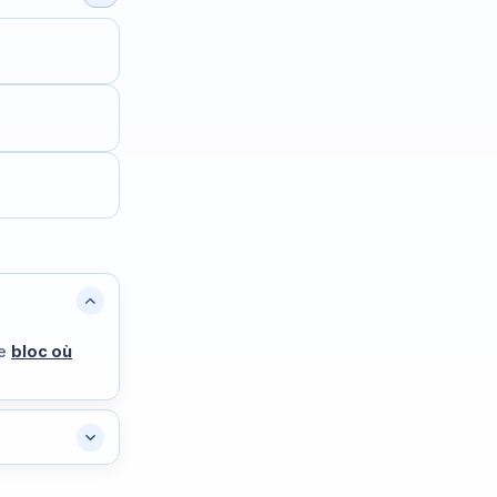
le
bloc où