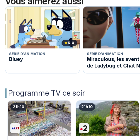
Vous aimerez aussi
★
5.0
SÉRIE D'ANIMATION
SÉRIE D'ANIMATION
Bluey
Miraculous, les aven
de Ladybug et Chat N
Programme TV ce soir
21h10
21h10