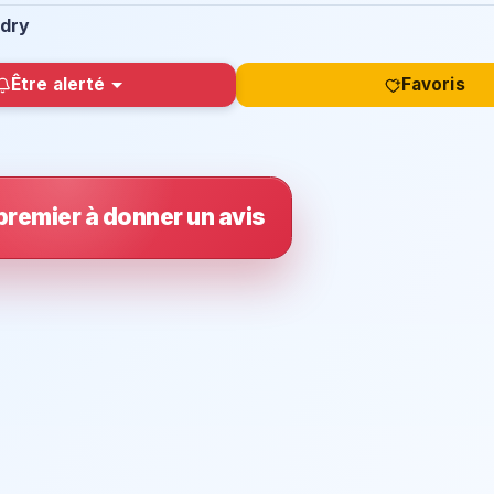
idry
Être alerté
Favoris
premier à donner un avis