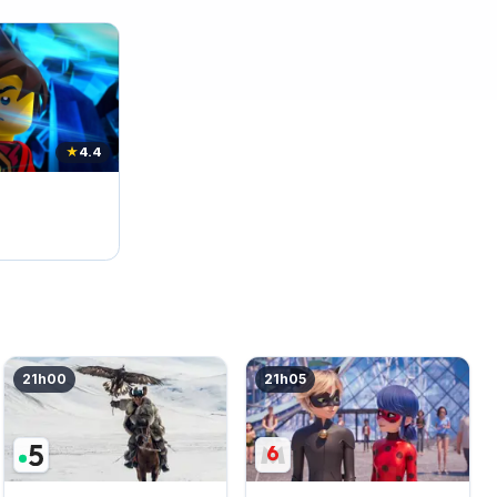
★
4.4
21h00
21h05