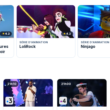
★
4.2
★
4.2
SÉRIE D'ANIMATION
SÉRIE D'ANIMATION
tures
LoliRock
Ninjago
oir
21h10
21h00