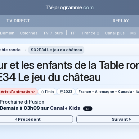
TV-programme
.com
TV DIRECT
REPLAY
|
Demain
Colonnes
TV 7 jours
TF1
France 2
Canal plus
M6
Table ronde
S02E34 Le jeu du château
r et les enfants de la Table r
34 Le jeu du château
Série d'animation
11min
2023
France - Allemagne - Canada - Ita
Prochaine diffusion
Demain à 03h09
sur
Canal+ Kids
ST
Précédent
Suivant