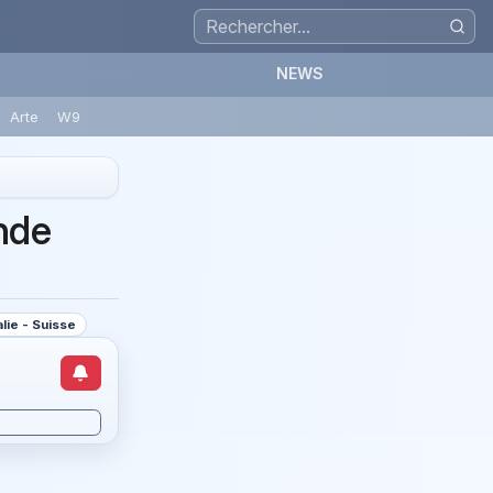
NEWS
Arte
W9
onde
lie - Suisse