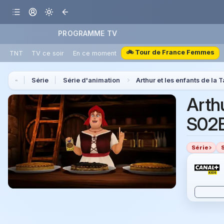
PROGRAMME TV
🚲 Tour de France Femmes
TNT
TV ce soir
En ce moment
Série
Série d'animation
Arthur et les enfants de la 
Arthu
S02E
Série