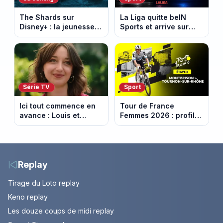
The Shards sur
La Liga quitte beIN
Disney+ : la jeunesse
Sports et arrive sur
dorée de Los Angeles
DAZN et Disney+ en
face à un tueur dans
France
les années 80
Série TV
Sport
Ici tout commence en
Tour de France
avance : Louis et
Femmes 2026 : profil
Jasmine enfin en
et horaires de la 6e
couple. Episode du 7
étape entre
août 2026 (spoiler)
Montbrison et
Tournon-sur-Rhône
Replay
Tirage du Loto replay
Keno replay
Les douze coups de midi replay