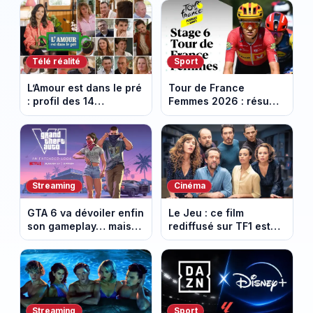
Télé réalité
Sport
L’Amour est dans le pré
Tour de France
: profil des 14
Femmes 2026 : résumé
agriculteurs, speed
vidéo de la 6e étape
dating inédit et de
entre Montbrison et
nouvelles histoires
Tournon-sur-Rhône
d’amour
Streaming
Cinéma
GTA 6 va dévoiler enfin
Le Jeu : ce film
son gameplay… mais
rediffusé sur TF1 est
d’abord sur Netflix
adapté d’un succès
italien devenu un
phénomène mondial
Streaming
Sport