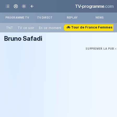
TV-programme
.com
PROGRAMME TV
TV DIRECT
REPLAY
NEWS
🚲 Tour de France Femmes
TNT
TV ce soir
En ce moment
Bruno Safadi
SUPPRIMER LA PUB