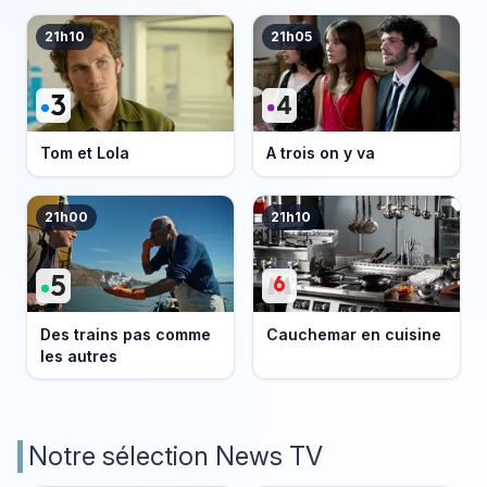
21h10
21h05
Tom et Lola
A trois on y va
21h00
21h10
Des trains pas comme
Cauchemar en cuisine
les autres
Notre sélection News TV