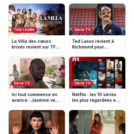
entre Mâcon et
saison 18 sur M6
Belleville-en-
Beaujolais
Télé réalité
Série TV
La Villa des cœurs
Ted Lasso revient à
brisés revient sur TFX :
Richmond pour
voici les candidats de
entraîner une équipe
la saison 11 au Mexique
féminine dans la
saison 4
Série TV
Série TV
Ici tout commence en
Netflix : les 10 séries
avance : Jasmine veut
les plus regardées en
retenir Louis. Episode
France en ce moment
du 6 août 2026
(spoiler)