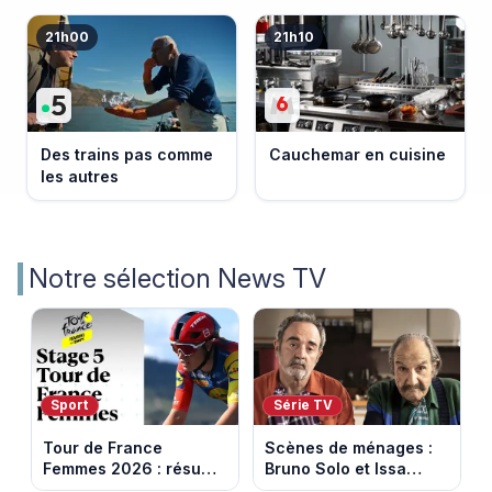
21h00
21h10
Des trains pas comme
Cauchemar en cuisine
les autres
Notre sélection News TV
Sport
Série TV
Tour de France
Scènes de ménages :
Femmes 2026 : résumé
Bruno Solo et Issa
vidéo de la 5e étape
Doumbia rejoignent la