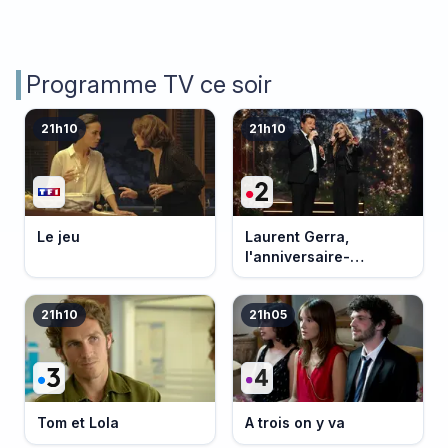
Programme TV ce soir
21h10
21h10
Le jeu
Laurent Gerra,
l'anniversaire-
événement
21h10
21h05
Tom et Lola
A trois on y va