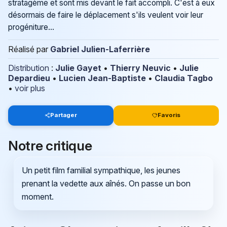
stratagème et sont mis devant le fait accompli. C'est à eux
désormais de faire le déplacement s'ils veulent voir leur
progéniture...
Réalisé par
Gabriel Julien-Laferrière
Distribution
:
Julie Gayet
•
Thierry Neuvic
•
Julie
Depardieu
•
Lucien Jean-Baptiste
•
Claudia Tagbo
•
voir plus
Partager
Favoris
Notre critique
Un petit film familial sympathique, les jeunes
prenant la vedette aux aînés. On passe un bon
moment.