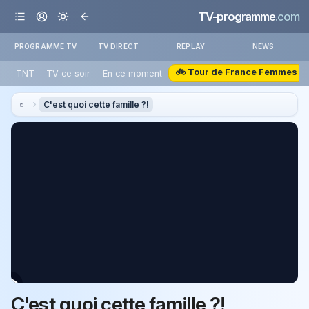
TV-programme
.com
PROGRAMME TV
TV DIRECT
REPLAY
NEWS
🚲 Tour de France Femmes
TNT
TV ce soir
En ce moment
C'est quoi cette famille ?!
C'est quoi cette famille ?!