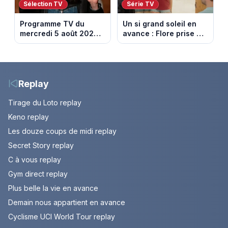
Sélection TV
Série TV
Programme TV du
Un si grand soleil en
mercredi 5 août 2026 :
avance : Flore prise au
notre sélection pour
piège. Episode du 6
votre soirée télé
août 2026 (spoiler).
Replay
Tirage du Loto replay
Keno replay
Les douze coups de midi replay
Secret Story replay
C à vous replay
Gym direct replay
Plus belle la vie en avance
Demain nous appartient en avance
Cyclisme UCI World Tour replay