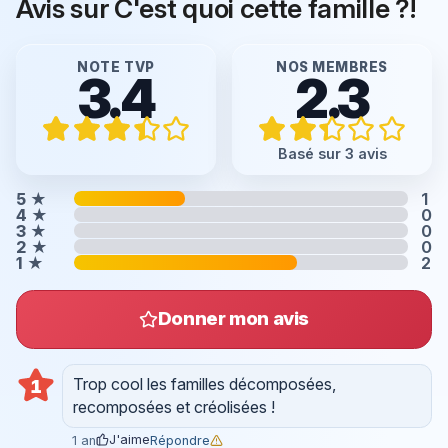
Avis sur C'est quoi cette famille ?!
NOTE TVP
NOS MEMBRES
3.4
2.3
Basé sur 3 avis
5
★
1
4
★
0
3
★
0
2
★
0
1
★
2
Donner mon avis
Trop cool les familles décomposées,
1
recomposées et créolisées !
J'aime
Répondre
1 an