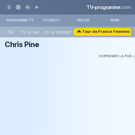
TV-programme
.com
PROGRAMME TV
TV DIRECT
REPLAY
NEWS
🚲 Tour de France Femmes
TNT
TV ce soir
En ce moment
Chris Pine
SUPPRIMER LA PUB