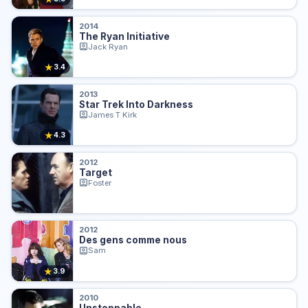
2014
The Ryan Initiative
Jack Ryan
★
3.4
2013
Star Trek Into Darkness
James T Kirk
★
4.3
2012
Target
Foster
2012
Des gens comme nous
Sam
★
3.9
2010