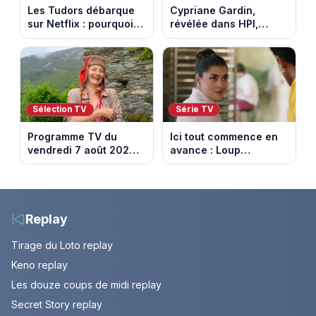
Les Tudors débarque
Cypriane Gardin,
sur Netflix : pourquoi la
révélée dans HPI,
série n’a rien perdu de
lance une cagnotte
son pouvoir
après des difficultés
financières
Sélection TV
Série TV
Programme TV du
Ici tout commence en
vendredi 7 août 2026 :
avance : Loup
notre sélection pour
découvre la trahison
votre soirée télé
de Bianca. Episode du
10 août 2026 (spoiler)
Replay
Tirage du Loto replay
Keno replay
Les douze coups de midi replay
Secret Story replay