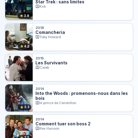
Star Trek : sans limites
Kirk
★
3.9
2016
Comancheria
Toby Howard
★
4.2
2015
Les Survivants
Caleb
2014
Into the Woods : promenons-nous dans les
bois
le prince de Cendrillon
★
3.3
2014
Comment tuer son boss 2
Rex Hanson
★
3.5