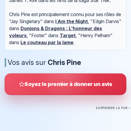
James T. Kirk dans les films de la saga Star Trek.
Chris Pine est principalement connu pour ses rôles de
"Jay Singletary" dans
I Am the Night
, "Edgin Darvis"
dans
Donjons & Dragons : L'honneur des
voleurs
, "Foster" dans
Target
, "Henry Pelham"
dans
Le couteau par la lame
.
Vos avis sur
Chris Pine
Soyez le premier à donner un avis
SUPPRIMER LA PUB