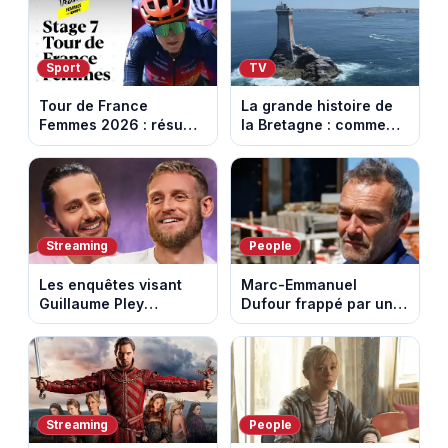
Sport
TV
Tour de France
La grande histoire de
Femmes 2026 : résumé
la Bretagne : comment
vidéo de la 7e étape
les Bretons ont
avec l'ascension du
défendu leur culture
Mont Ventoux
au fil des décennies
Streaming
People
Les enquêtes visant
Marc-Emmanuel
Guillaume Pley
Dufour frappé par un
poussent Ragnar Le
terrible incendie : son
Breton à quitter la
chalet part en fumée
tournée Legend
Streaming
People