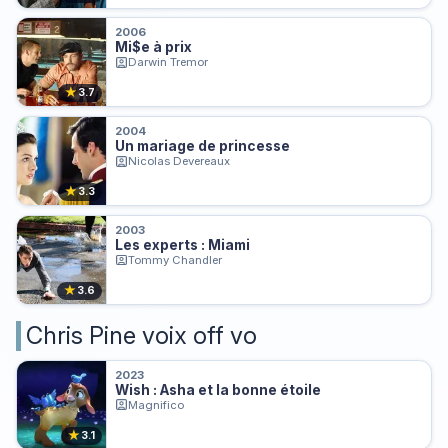
2006
Mi$e à prix
Darwin Tremor
★
3.7
2004
Un mariage de princesse
Nicolas Devereaux
★
3.3
2003
Les experts : Miami
Tommy Chandler
★
3.6
Chris Pine voix off vo
2023
Wish : Asha et la bonne étoile
Magnifico
★
3.1