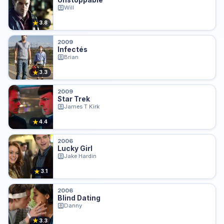
Unstoppable
Will
★
3.8
2009
Infectés
Brian
★
3.3
2009
Star Trek
James T Kirk
★
4.4
2006
Lucky Girl
Jake Hardin
★
3.1
2006
Blind Dating
Danny
★
3.3