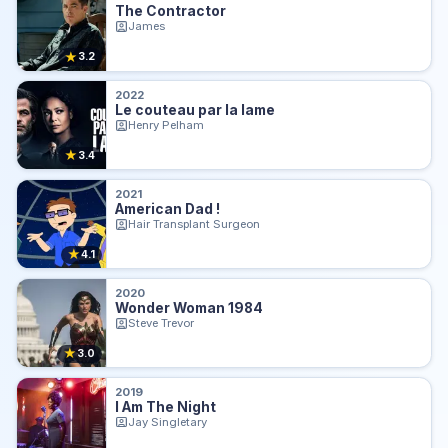
The Contractor
James
★
3.2
2022
Le couteau par la lame
Henry Pelham
★
3.4
2021
American Dad !
Hair Transplant Surgeon
★
4.1
2020
Wonder Woman 1984
Steve Trevor
★
3.0
2019
I Am The Night
Jay Singletary