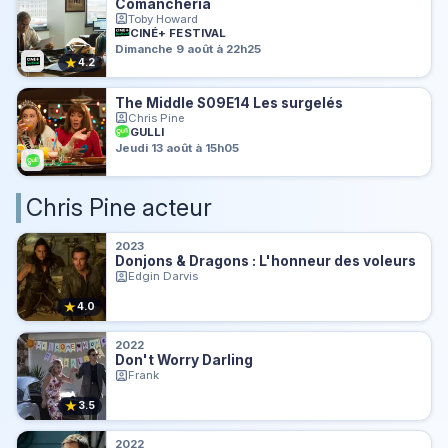
Comancheria
Toby Howard
CINÉ+ FESTIVAL
Dimanche 9 août à 22h25
★
4.2
The Middle S09E14 Les surgelés
Chris Pine
GULLI
Jeudi 13 août à 15h05
Chris Pine acteur
2023
Donjons & Dragons : L'honneur des voleurs
Edgin Darvis
★
4.0
2022
Don't Worry Darling
Frank
★
3.5
2022