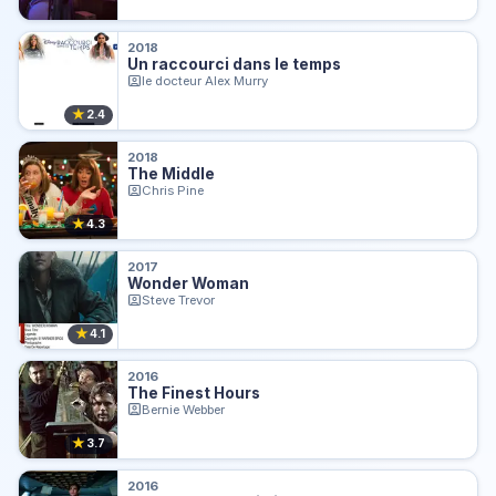
2018
Un raccourci dans le temps
le docteur Alex Murry
★
2.4
2018
The Middle
Chris Pine
★
4.3
2017
Wonder Woman
Steve Trevor
★
4.1
2016
The Finest Hours
Bernie Webber
★
3.7
2016