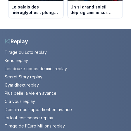
Le palais des
Un si grand soleil
hiéroglyphes : plongez
déprogrammé sur
dans la tombe
France 3 : cinq
égyptienne qui fascine
épisodes inédits
les archéologues
diffusés le 13 août
Replay
Tirage du Loto replay
Keno replay
Les douze coups de midi replay
Secret Story replay
Gym direct replay
Plus belle la vie en avance
C à vous replay
Demain nous appartient en avance
Ici tout commence replay
Tirage de l'Euro Millions replay