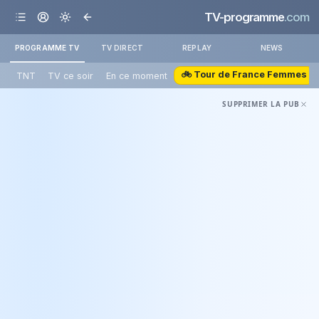
TV-programme
.com
PROGRAMME TV
TV DIRECT
REPLAY
NEWS
🚲 Tour de France Femmes
TNT
TV ce soir
En ce moment
SUPPRIMER LA PUB