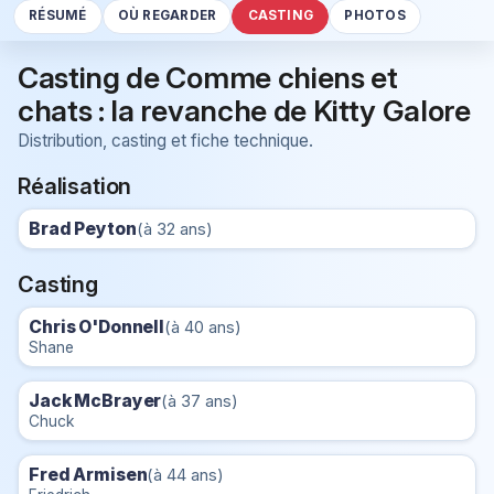
RÉSUMÉ
OÙ REGARDER
CASTING
PHOTOS
Casting de Comme chiens et
chats : la revanche de Kitty Galore
Distribution, casting et fiche technique.
Réalisation
Brad Peyton
(à 32 ans)
Casting
Chris O'Donnell
(à 40 ans)
Shane
Jack McBrayer
(à 37 ans)
Chuck
Fred Armisen
(à 44 ans)