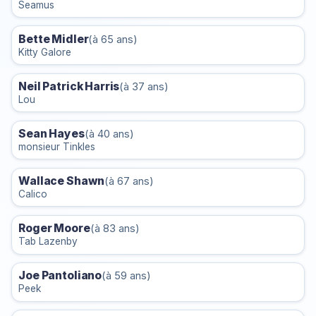
Seamus
Bette Midler
(à 65 ans)
Kitty Galore
Neil Patrick Harris
(à 37 ans)
Lou
Sean Hayes
(à 40 ans)
monsieur Tinkles
Wallace Shawn
(à 67 ans)
Calico
Roger Moore
(à 83 ans)
Tab Lazenby
Joe Pantoliano
(à 59 ans)
Peek