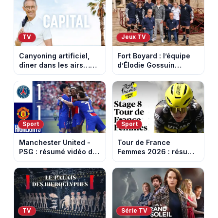
TV
Jeux TV
Canyoning artificiel,
Fort Boyard : l’équipe
dîner dans les airs…
d’Élodie Gossuin
les loisirs les plus fous
termine avec une belle
passés au crible dans
somme pour l'Unicef et
Capital
le Refuge
Sport
Sport
Manchester United -
Tour de France
PSG : résumé vidéo du
Femmes 2026 : résumé
match amical du 8 août
vidéo de la 9e étape
2026
entre Sisteron et Nice
TV
Série TV