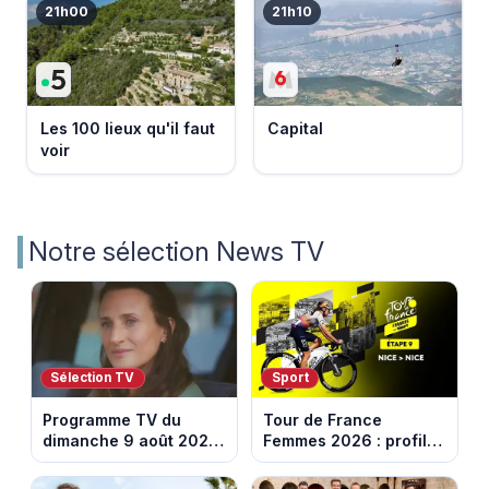
21h00
21h10
Les 100 lieux qu'il faut
Capital
voir
Notre sélection News TV
Sélection TV
Sport
Programme TV du
Tour de France
dimanche 9 août 2026
Femmes 2026 : profil
: notre sélection pour
et horaires de la
votre soirée télé
dernière étape à Nice