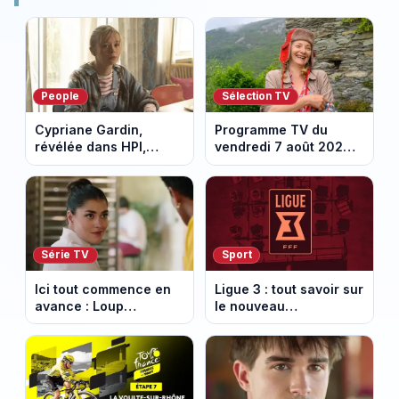
People
Sélection TV
Cypriane Gardin,
Programme TV du
révélée dans HPI,
vendredi 7 août 2026 :
lance une cagnotte
notre sélection pour
après des difficultés
votre soirée télé
financières
Série TV
Sport
Ici tout commence en
Ligue 3 : tout savoir sur
avance : Loup
le nouveau
découvre la trahison
championnat qui
de Bianca. Episode du
succède au National
10 août 2026 (spoiler)