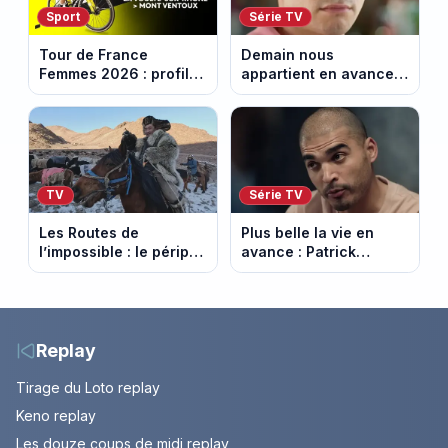
Sport
Série TV
Tour de France
Demain nous
Femmes 2026 : profil
appartient en avance:
et horaires de la 7e
Samuel perd le
étape entre La Voulte-
contrôle. Episode du 10
sur-Rhône et le Mont
août 2026.
Ventoux
TV
Série TV
Les Routes de
Plus belle la vie en
l’impossible : le périple
avance : Patrick
glacial d’une famille
Nebout est-il mort ?
nomade en Mongolie
Episode du 10 août
2026 (spoiler)
Replay
Tirage du Loto replay
Keno replay
Les douze coups de midi replay