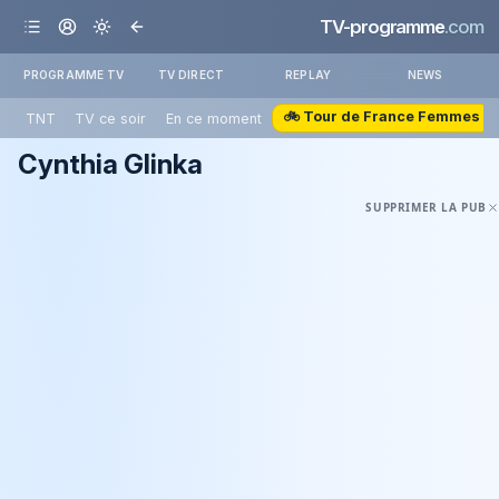
TV-programme
.com
PROGRAMME TV
TV DIRECT
REPLAY
NEWS
🚲 Tour de France Femmes
TNT
TV ce soir
En ce moment
Cynthia Glinka
SUPPRIMER LA PUB