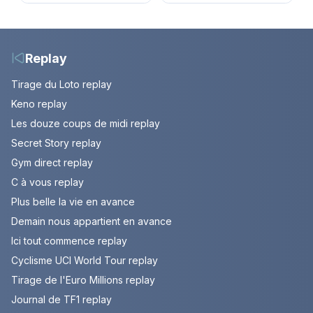
Jasmine enfin en
et horaires de la 6e
couple. Episode du 7
étape entre
août 2026 (spoiler)
Montbrison et
Tournon-sur-Rhône
Replay
Tirage du Loto replay
Keno replay
Les douze coups de midi replay
Secret Story replay
Gym direct replay
C à vous replay
Plus belle la vie en avance
Demain nous appartient en avance
Ici tout commence replay
Cyclisme UCI World Tour replay
Tirage de l'Euro Millions replay
Journal de TF1 replay