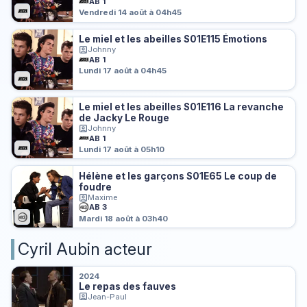
AB 1
Vendredi 14 août à 04h45
Le miel et les abeilles S01E115 Émotions
Johnny
AB 1
Lundi 17 août à 04h45
Le miel et les abeilles S01E116 La revanche
de Jacky Le Rouge
Johnny
AB 1
Lundi 17 août à 05h10
Hélène et les garçons S01E65 Le coup de
foudre
Maxime
AB 3
Mardi 18 août à 03h40
Cyril Aubin acteur
2024
Le repas des fauves
Jean-Paul