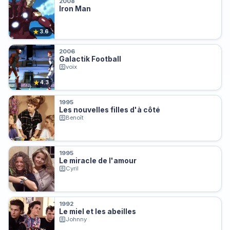
2008
Iron Man
★
3.6
2006
Galactik Football
voix
★
4.3
1995
Les nouvelles filles d'à côté
Benoît
1995
Le miracle de l'amour
Cyril
1992
Le miel et les abeilles
Johnny