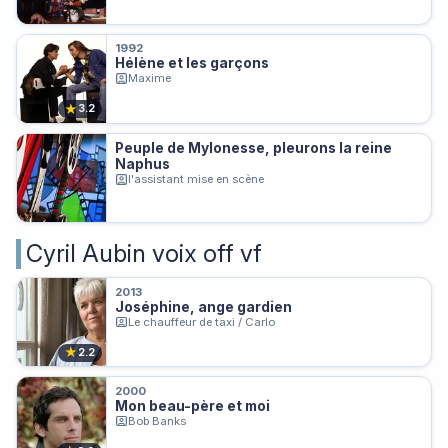
1992
Hélène et les garçons
Maxime
★
3.2
Peuple de Mylonesse, pleurons la reine
Naphus
l'assistant mise en scène
Cyril Aubin voix off vf
2013
Joséphine, ange gardien
Le chauffeur de taxi / Carlo
★
2.2
2000
Mon beau-père et moi
Bob Banks