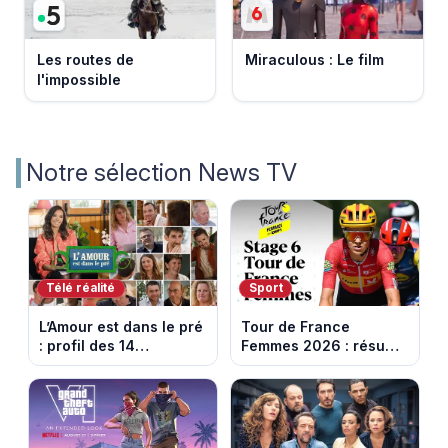
Les routes de
Miraculous : Le film
l'impossible
Notre sélection News TV
Télé réalité
Sport
L’Amour est dans le pré
Tour de France
: profil des 14
Femmes 2026 : résumé
agriculteurs, speed
vidéo de la 6e étape
dating inédit et de
entre Montbrison et
nouvelles histoires
Tournon-sur-Rhône
d’amour