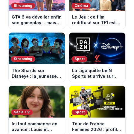
Streaming
Cinéma
GTA 6 va dévoiler enfin
Le Jeu : ce film
son gameplay… mais
rediffusé sur TF1 est
d’abord sur Netflix
adapté d’un succès
italien devenu un
phénomène mondial
Streaming
Sport
The Shards sur
La Liga quitte beIN
Disney+ : la jeunesse
Sports et arrive sur
dorée de Los Angeles
DAZN et Disney+ en
face à un tueur dans
France
les années 80
Série TV
Sport
Ici tout commence en
Tour de France
avance : Louis et
Femmes 2026 : profil