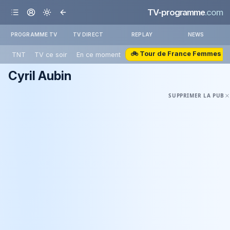
TV-programme
.com
PROGRAMME TV
TV DIRECT
REPLAY
NEWS
🚲 Tour de France Femmes
TNT
TV ce soir
En ce moment
Cyril Aubin
SUPPRIMER LA PUB