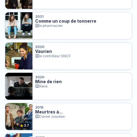
2021
Comme un coup de tonnerre
le pharmacien
2020
Vaurien
le contrôleur SNCF
2020
Mine de rien
René
2015
Meurtres à...
Daniel Jourdan
★
3.7