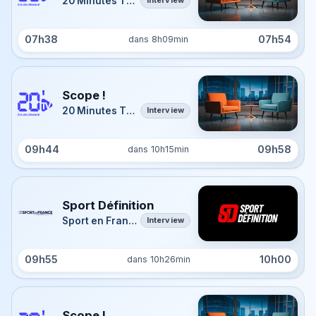
20 Minutes TV Île-de-France
Interview
07h38
07h54
dans 8h09min
Scope !
20 Minutes TV Île-de-France
Interview
09h44
09h58
dans 10h15min
Sport Définition
Sport en France
Interview
09h55
10h00
dans 10h26min
Scope !