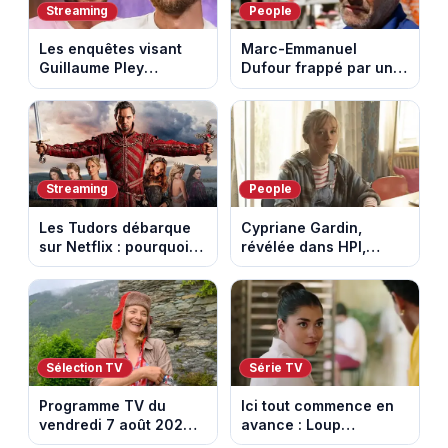
Streaming
People
Les enquêtes visant
Marc-Emmanuel
Guillaume Pley
Dufour frappé par un
poussent Ragnar Le
terrible incendie : son
Breton à quitter la
chalet part en fumée
tournée Legend
Streaming
People
Les Tudors débarque
Cypriane Gardin,
sur Netflix : pourquoi la
révélée dans HPI,
série n’a rien perdu de
lance une cagnotte
son pouvoir
après des difficultés
financières
Sélection TV
Série TV
Programme TV du
Ici tout commence en
vendredi 7 août 2026 :
avance : Loup
notre sélection pour
découvre la trahison