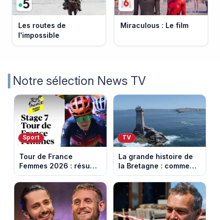
Les routes de
Miraculous : Le film
l'impossible
Notre sélection News TV
Sport
TV
Tour de France
La grande histoire de
Femmes 2026 : résumé
la Bretagne : comment
vidéo de la 7e étape
les Bretons ont
avec l'ascension du
défendu leur culture
Mont Ventoux
au fil des décennies