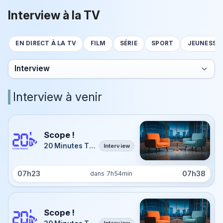
Interview à la TV
EN DIRECT À LA TV
FILM
SÉRIE
SPORT
JEUNESSE
Interview
Interview à venir
Scope !
20 Minutes TV Île-de-France
Interview
07h23
07h38
dans 7h54min
Scope !