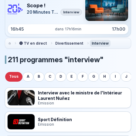
Scope !
20 Minutes TV Île-de-France
Interview
16h45
17h00
dans 17h16min
🔴 TV en direct
Divertissement
Interview
211 programmes "interview"
Tous
A
B
C
D
E
F
G
H
I
J
Interview avec le ministre de l'Intérieur
Laurent Nuñez
Emission
Sport Définition
Emission