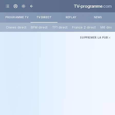
TV-programme
.com
PROGRAMME TV
TV DIRECT
REPLAY
NEWS
Cnews direct
BFM direct
TF1 direct
France 2 direct
M6 direc
SUPPRIMER LA PUB