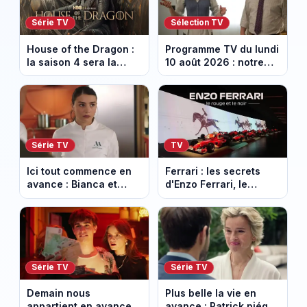
Série TV
Sélection TV
House of the Dragon :
Programme TV du lundi
la saison 4 sera la
10 août 2026 : notre
dernière, mais il faudra
sélection pour votre
attendre 2028
soirée télé
Série TV
TV
Ici tout commence en
Ferrari : les secrets
avance : Bianca et
d'Enzo Ferrari, le
Loup s’embrassent.
fondateur de la
Episode du 11 août
marque mythique au
2026 (spoiler)
cheval cabré
Série TV
Série TV
Demain nous
Plus belle la vie en
appartient en avance :
avance : Patrick piégé