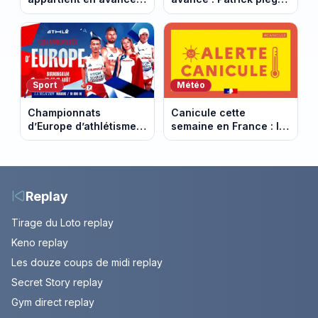
Alex face à un choix
par la DGSE. Episode
décisif. Episode du 11
du 11 août 2026
août 2026.
(spoiler)
Sport
Météo
Championnats
Canicule cette
d’Europe d’athlétisme
semaine en France : le
2026 : le programme
pic de chaleur attendu
complet à Birmingham
entre mercredi et jeudi
sur France Télévisions
Replay
Tirage du Loto replay
Keno replay
Les douze coups de midi replay
Secret Story replay
Gym direct replay