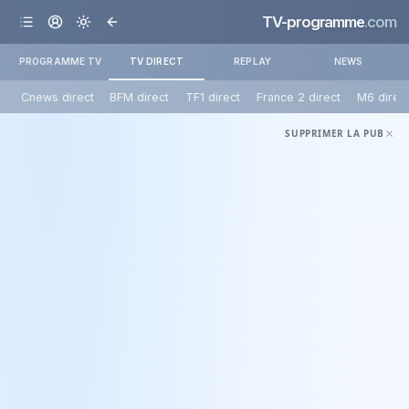
TV-programme
.com
PROGRAMME TV
TV DIRECT
REPLAY
NEWS
Cnews direct
BFM direct
TF1 direct
France 2 direct
M6 direc
SUPPRIMER LA PUB