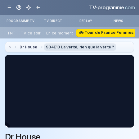
TV-programme
.com
PROGRAMME TV
TV DIRECT
REPLAY
NEWS
🚲 Tour de France Femmes
TNT
TV ce soir
En ce moment
Dr House
S04E10 La vérité, rien que la vérité ?
Dr House