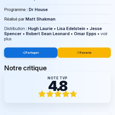
Programme :
Dr House
Réalisé par
Matt Shakman
Distribution
:
Hugh Laurie
•
Lisa Edelstein
•
Jesse
Spencer
•
Robert Sean Leonard
•
Omar Epps
•
voir
plus
Partager
Favoris
Notre critique
NOTE TVP
4.8