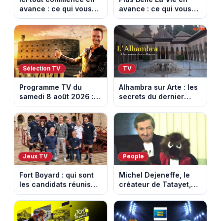
avance : ce qui vous
avance : ce qui vous
attend la semaine du
attend la semaine du
10 au 14 août 2026
10 au 14 août 2026
(spoiler)
(spoiler)
Sélection TV
TV
Programme TV du
Alhambra sur Arte : les
samedi 8 août 2026 :
secrets du dernier
notre sélection pour
sultanat musulman
votre soirée télé
d’Espagne
Jeux TV
People
Fort Boyard : qui sont
Michel Dejeneffe, le
les candidats réunis
créateur de Tatayet,
par Cyril Féraud ce
est mort à 77 ans
samedi 8 août 2026 ?