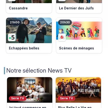
Cassandre
Le Dernier des Juifs
21h00
20h30
Echappées belles
Scènes de ménages
Notre sélection News TV
Série TV
Série TV
Ici tout commence en
Plus Belle La Vie en