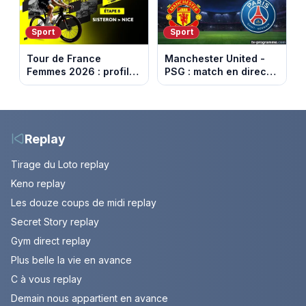
Sport
Sport
Tour de France
Manchester United -
Femmes 2026 : profil
PSG : match en direct
et horaires de la 8e
sur beIN Sports 1 à
étape entre Sisteron et
17h00
Nice
Replay
Tirage du Loto replay
Keno replay
Les douze coups de midi replay
Secret Story replay
Gym direct replay
Plus belle la vie en avance
C à vous replay
Demain nous appartient en avance