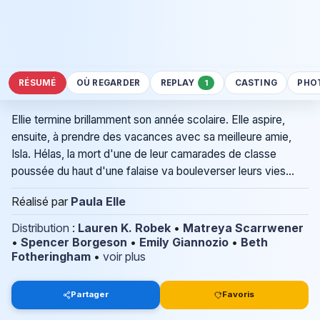
RÉSUMÉ
OÙ REGARDER
REPLAY
CASTING
PHO
1
Ellie termine brillamment son année scolaire. Elle aspire,
ensuite, à prendre des vacances avec sa meilleure amie,
Isla. Hélas, la mort d'une de leur camarades de classe
poussée du haut d'une falaise va bouleverser leurs vies...
Réalisé par
Paula Elle
Distribution
:
Lauren K. Robek
•
Matreya Scarrwener
•
Spencer Borgeson
•
Emily Giannozio
•
Beth
Fotheringham
•
voir plus
Partager
Favoris