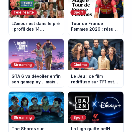
Télé réalité
Sport
L’Amour est dans le pré
Tour de France
: profil des 14
Femmes 2026 : résumé
agriculteurs, speed
vidéo de la 6e étape
dating inédit et de
entre Montbrison et
nouvelles histoires
Tournon-sur-Rhône
d’amour
Streaming
Cinéma
GTA 6 va dévoiler enfin
Le Jeu : ce film
son gameplay… mais
rediffusé sur TF1 est
d’abord sur Netflix
adapté d’un succès
italien devenu un
phénomène mondial
Streaming
Sport
The Shards sur
La Liga quitte beIN