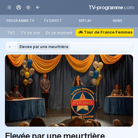
TV-programme
.com
PROGRAMME TV
TV DIRECT
REPLAY
NEWS
🚲 Tour de France Femmes
TNT
TV ce soir
En ce moment
Elevée par une meurtrière
Elevée par une meurtrière