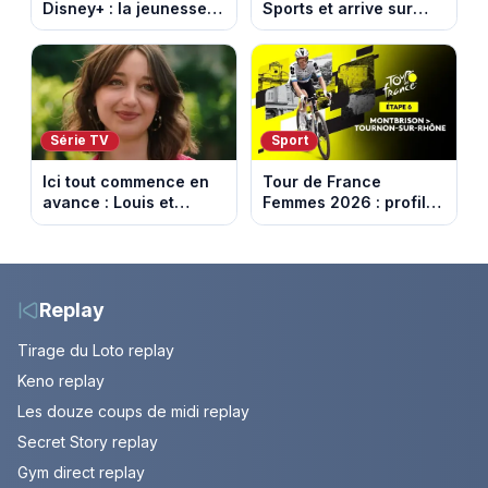
Disney+ : la jeunesse
Sports et arrive sur
dorée de Los Angeles
DAZN et Disney+ en
face à un tueur dans
France
les années 80
Série TV
Sport
Ici tout commence en
Tour de France
avance : Louis et
Femmes 2026 : profil
Jasmine enfin en
et horaires de la 6e
couple. Episode du 7
étape entre
août 2026 (spoiler)
Montbrison et
Tournon-sur-Rhône
Replay
Tirage du Loto replay
Keno replay
Les douze coups de midi replay
Secret Story replay
Gym direct replay