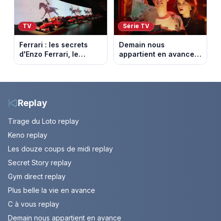
TV
Série TV
Ferrari : les secrets
Demain nous
d'Enzo Ferrari, le
appartient en avance :
fondateur de la
Alex face à un choix
marque mythique au
décisif. Episode du 11
cheval cabré
août 2026.
Replay
Tirage du Loto replay
Keno replay
Les douze coups de midi replay
Secret Story replay
Gym direct replay
Plus belle la vie en avance
C à vous replay
Demain nous appartient en avance