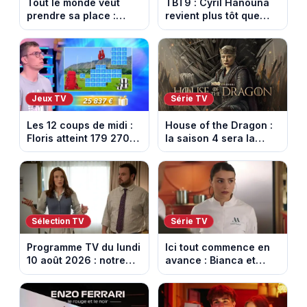
Tout le monde veut
TBT9 : Cyril Hanouna
prendre sa place :
revient plus tôt que
l’émission de Cyril
prévu, W9 dévoile
Féraud déprogrammée
enfin la date de retour
cette semaine sur
France 2
Jeux TV
Série TV
Les 12 coups de midi :
House of the Dragon :
Floris atteint 179 270
la saison 4 sera la
euros de gains sur TF1
dernière, mais il faudra
attendre 2028
Sélection TV
Série TV
Programme TV du lundi
Ici tout commence en
10 août 2026 : notre
avance : Bianca et
sélection pour votre
Loup s’embrassent.
soirée télé
Episode du 11 août
2026 (spoiler)