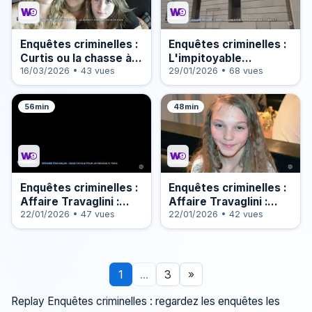
Enquêtes criminelles :
Enquêtes criminelles :
Curtis ou la chasse à
L'impitoyable
courre : qui a tué Élisa
16/03/2026 • 43 vues
matriarche (2/2)
29/01/2026 • 68 vues
Pilarski ? (2/2)
56min
48min
Enquêtes criminelles :
Enquêtes criminelles :
Affaire Travaglini :
Affaire Travaglini :
issue fatale pour un
22/01/2026 • 47 vues
issue fatale pour un
22/01/2026 • 42 vues
ménage à trois (1/2)
ménage à trois (2/2)
1
...
3
»
Replay Enquêtes criminelles : regardez les enquêtes les