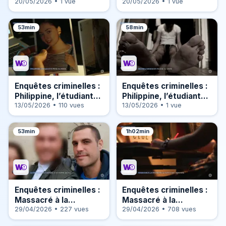
dans le parking (2/2)
20/05/2026 • 1 vue
dans le parking (1/2)
20/05/2026 • 1 vue
53min
58min
Enquêtes criminelles :
Enquêtes criminelles :
Philippine, l’étudiante
Philippine, l’étudiante
prise au piège (1/2)
13/05/2026 • 110 vues
prise au piège (2/2)
13/05/2026 • 1 vue
53min
1h02min
Enquêtes criminelles :
Enquêtes criminelles :
Massacré à la
Massacré à la
machette, le survivant
29/04/2026 • 227 vues
machette, le survivant
29/04/2026 • 708 vues
témoigne (2/2)
témoigne (1/2)