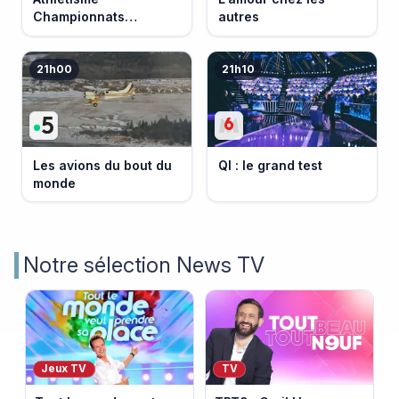
Championnats
autres
d'Europe 2026
21h00
21h10
Les avions du bout du
QI : le grand test
monde
Notre sélection News TV
Jeux TV
TV