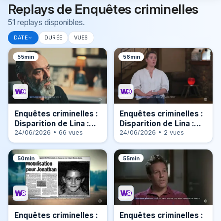
Replays de Enquêtes criminelles
51 replays disponibles.
DATE
DURÉE
VUES
55min
56min
Enquêtes criminelles :
Enquêtes criminelles :
Disparition de Lina :
Disparition de Lina :
piégée en pleine forêt
24/06/2026 • 66 vues
piégée en pleine forêt
24/06/2026 • 2 vues
(2/2)
(1/2)
50min
55min
Enquêtes criminelles :
Enquêtes criminelles :