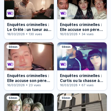
Enquêtes criminelles :
Enquêtes criminelles :
Le Grêlé : un tueur au-
Elle accuse son père
dessus de tout
18/03/2026 • 130 vues
d’avoir tué sa mère
16/03/2026 • 34 vues
soupçon (1/2)
(1/2)
50min
59min
Enquêtes criminelles :
Enquêtes criminelles :
Elle accuse son père
Curtis ou la chasse à
d’avoir tué sa mère
16/03/2026 • 23 vues
courre : qui a tué Élisa
16/03/2026 • 67 vues
(2/2)
Pilarski ? (1/2)
53min
55min