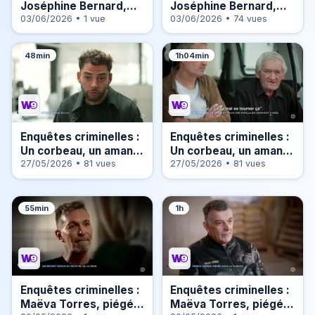
Joséphine Bernard,
Joséphine Bernard,
vrai ou faux suicide ?
03/06/2026 • 1 vue
vrai ou faux suicide ?
03/06/2026 • 74 vues
(2/2)
(1/2)
48min
1h04min
Enquêtes criminelles :
Enquêtes criminelles :
Un corbeau, un amant,
Un corbeau, un amant,
et toute une famille
27/05/2026 • 81 vues
et toute une famille
27/05/2026 • 81 vues
qui disparaît à Noël !
qui disparaît à Noël !
(2/2)
(1/2)
55min
1h
Enquêtes criminelles :
Enquêtes criminelles :
Maëva Torres, piégée
Maëva Torres, piégée