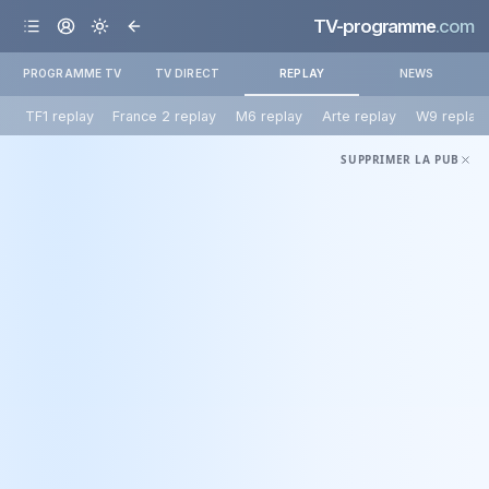
TV-programme
.com
PROGRAMME TV
TV DIRECT
REPLAY
NEWS
TF1 replay
France 2 replay
M6 replay
Arte replay
W9 replay
SUPPRIMER LA PUB