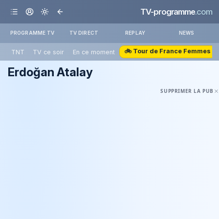
TV-programme
.com
PROGRAMME TV
TV DIRECT
REPLAY
NEWS
🚲 Tour de France Femmes
TNT
TV ce soir
En ce moment
Erdoğan Atalay
SUPPRIMER LA PUB