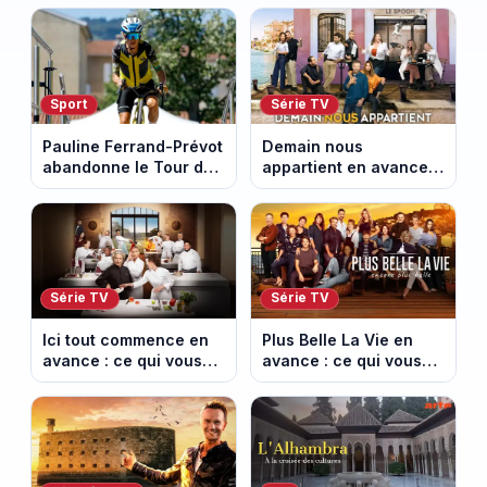
égyptienne qui fascine
épisodes inédits
les archéologues
diffusés le 13 août
Sport
Série TV
Pauline Ferrand-Prévot
Demain nous
abandonne le Tour de
appartient en avance :
France Femmes avant
ce qui vous attend la
la 8e étape
semaine du 10 au 14
août 2026 (spoiler)
Série TV
Série TV
Ici tout commence en
Plus Belle La Vie en
avance : ce qui vous
avance : ce qui vous
attend la semaine du
attend la semaine du
10 au 14 août 2026
10 au 14 août 2026
(spoiler)
(spoiler)