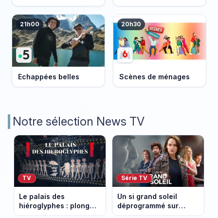
21h00
20h30
Echappées belles
Scènes de ménages
Notre sélection News TV
TV
Série TV
Le palais des
Un si grand soleil
hiéroglyphes : plongez
déprogrammé sur
dans la tombe
France 3 : cinq