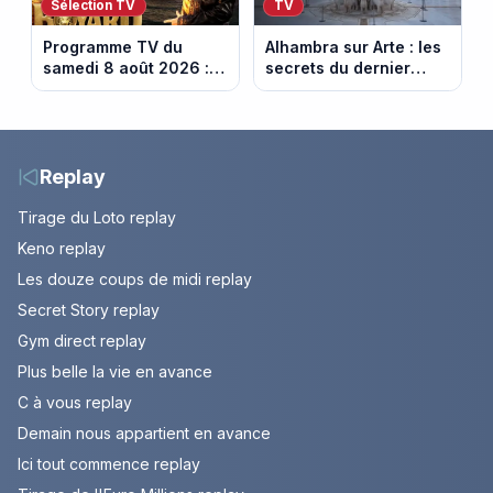
Sélection TV
TV
Programme TV du
Alhambra sur Arte : les
samedi 8 août 2026 :
secrets du dernier
notre sélection pour
sultanat musulman
votre soirée télé
d’Espagne
Replay
Tirage du Loto replay
Keno replay
Les douze coups de midi replay
Secret Story replay
Gym direct replay
Plus belle la vie en avance
C à vous replay
Demain nous appartient en avance
Ici tout commence replay