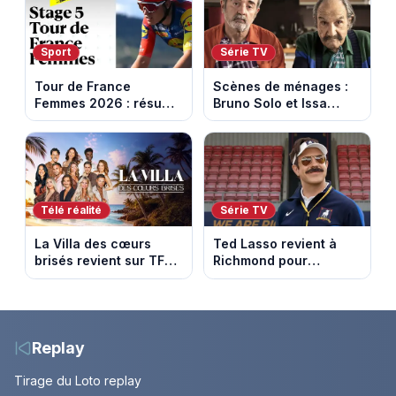
Sport
Série TV
Tour de France
Scènes de ménages :
Femmes 2026 : résumé
Bruno Solo et Issa
vidéo de la 5e étape
Doumbia rejoignent la
entre Mâcon et
saison 18 sur M6
Belleville-en-
Beaujolais
Télé réalité
Série TV
La Villa des cœurs
Ted Lasso revient à
brisés revient sur TFX :
Richmond pour
voici les candidats de
entraîner une équipe
la saison 11 au Mexique
féminine dans la
saison 4
Replay
Tirage du Loto replay