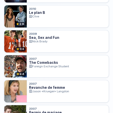
2010
Le plan B
Clive
★
2.9
2009
Sea, Sex and Fun
Nick Brady
★
3.4
2007
The Comebacks
Foreign Exchange Student
★
2.4
2007
Revanche de femme
Jason «Krueger» Langdon
2007
Permis de mariage