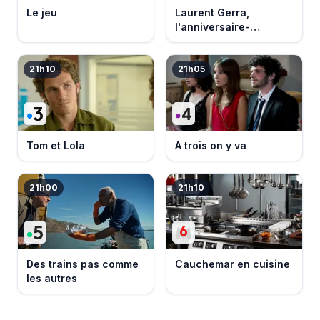
Le jeu
Laurent Gerra,
l'anniversaire-
événement
21h10
21h05
Tom et Lola
A trois on y va
21h00
21h10
Des trains pas comme
Cauchemar en cuisine
les autres