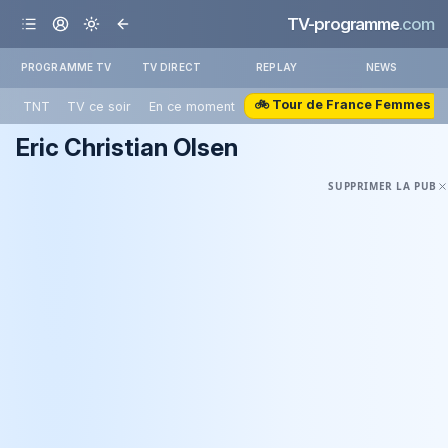
TV-programme
.com
PROGRAMME TV
TV DIRECT
REPLAY
NEWS
🚲 Tour de France Femmes
TNT
TV ce soir
En ce moment
Eric Christian Olsen
SUPPRIMER LA PUB