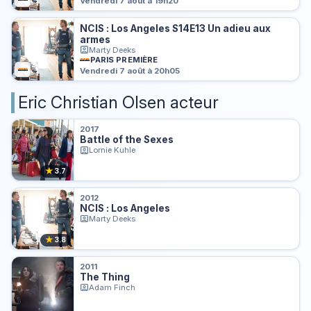
Vendredi 7 août à 19h20
NCIS : Los Angeles S14E13 Un adieu aux
armes
Marty Deeks
PARIS PREMIÈRE
Vendredi 7 août à 20h05
Eric Christian Olsen acteur
2017
Battle of the Sexes
Lornie Kuhle
★
3.7
2012
NCIS : Los Angeles
Marty Deeks
★
3.8
2011
The Thing
Adam Finch