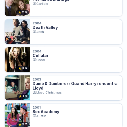
Carlisle
★
2.9
2004
Death Valley
Josh
2004
Cellular
Chad
★
3.6
2003
Dumb & Dumberer : Quand Harry rencontra
Lloyd
Lloyd Christmas
★
1.9
2001
Sex Academy
Austin
★
3.2