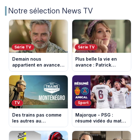
Notre sélection News TV
Série TV
Série TV
Demain nous
Plus belle la vie en
appartient en avance:
avance : Patrick
Alex révèle son lourd
victime d’un malaise.
secret. Episode du 7
Episode du 7 août
août 2026.
2026 (spoiler)
TV
Sport
Des trains pas comme
Majorque - PSG :
les autres au
résumé vidéo du match
Monténégro : Philippe
amical du 5 août 2026
Gougler sur les rails de
l’Adriatique