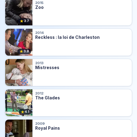
2015
Zoo
★
3.7
2014
Reckless : la loi de Charleston
★
3.9
2013
Mistresses
2012
The Glades
★
4.1
2009
Royal Pains