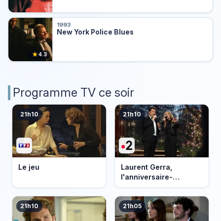
1993
New York Police Blues
★
4.3
Programme TV ce soir
21h10
21h10
Le jeu
Laurent Gerra,
l'anniversaire-
événement
21h10
21h05