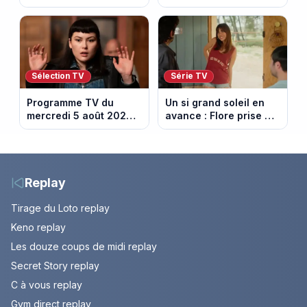
retenir Louis. Episode
France en ce moment
du 6 août 2026
(spoiler)
Sélection TV
Série TV
Programme TV du
Un si grand soleil en
mercredi 5 août 2026 :
avance : Flore prise au
notre sélection pour
piège. Episode du 6
votre soirée télé
août 2026 (spoiler).
Replay
Tirage du Loto replay
Keno replay
Les douze coups de midi replay
Secret Story replay
C à vous replay
Gym direct replay