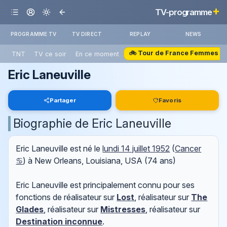
+
TV-programme
PROGRAMME TV
TV DIRECT
REPLAY
NEWS
🚲 Tour de France Femmes
TNT
TV ce soir
En ce moment
Eric Laneuville
Partager
Favoris
Biographie de Eric Laneuville
Eric Laneuville est né le
lundi 14 juillet 1952
(
Cancer
♋
) à New Orleans, Louisiana, USA (74 ans)
Eric Laneuville est principalement connu pour ses
fonctions de réalisateur sur
Lost
, réalisateur sur
The
Glades
, réalisateur sur
Mistresses
, réalisateur sur
Destination inconnue
.