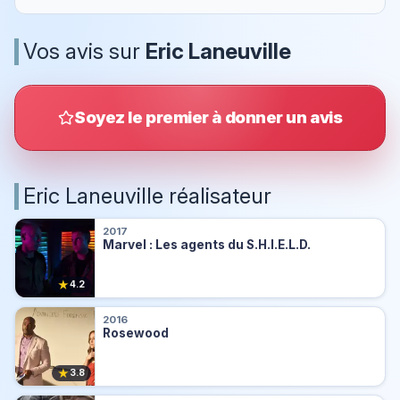
Vos avis sur
Eric Laneuville
Soyez le premier à donner un avis
Eric Laneuville réalisateur
2017
Marvel : Les agents du S.H.I.E.L.D.
★
4.2
2016
Rosewood
★
3.8