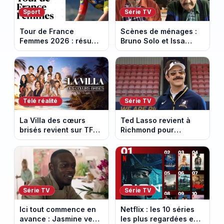
Sport
Série TV
Tour de France
Scènes de ménages :
Femmes 2026 : résumé
Bruno Solo et Issa
vidéo de la 5e étape
Doumbia rejoignent la
entre Mâcon et
saison 18 sur M6
Belleville-en-
Beaujolais
Télé réalité
Série TV
La Villa des cœurs
Ted Lasso revient à
brisés revient sur TFX :
Richmond pour
voici les candidats de
entraîner une équipe
la saison 11 au Mexique
féminine dans la
saison 4
Série TV
Série TV
Ici tout commence en
Netflix : les 10 séries
avance : Jasmine veut
les plus regardées en