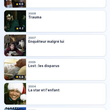
★
4.0
2009
Trauma
★
4.2
2007
Enquêteur malgré lui
2005
Lost : les disparus
★
4.6
2004
La star et l'enfant