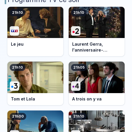
21h10
21h10
Le jeu
Laurent Gerra,
l'anniversaire-
événement
21h10
21h05
Tom et Lola
A trois on y va
21h00
21h10