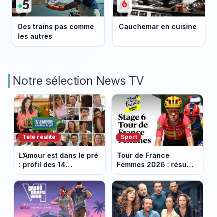
Des trains pas comme
Cauchemar en cuisine
les autres
Notre sélection News TV
Télé réalité
Sport
L’Amour est dans le pré
Tour de France
: profil des 14
Femmes 2026 : résumé
agriculteurs, speed
vidéo de la 6e étape
dating inédit et de
entre Montbrison et
nouvelles histoires
Tournon-sur-Rhône
d’amour