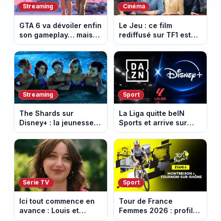
Streaming
Cinéma
GTA 6 va dévoiler enfin
Le Jeu : ce film
son gameplay… mais
rediffusé sur TF1 est
d’abord sur Netflix
adapté d’un succès
italien devenu un
phénomène mondial
Streaming
Sport
The Shards sur
La Liga quitte beIN
Disney+ : la jeunesse
Sports et arrive sur
dorée de Los Angeles
DAZN et Disney+ en
face à un tueur dans
France
les années 80
Série TV
Sport
Ici tout commence en
Tour de France
avance : Louis et
Femmes 2026 : profil
Jasmine enfin en
et horaires de la 6e