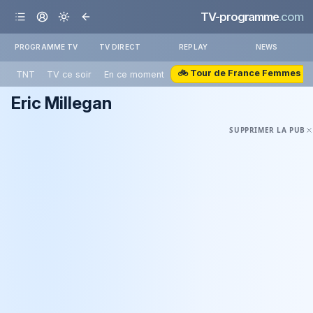
TV-programme
.com
PROGRAMME TV
TV DIRECT
REPLAY
NEWS
🚲 Tour de France Femmes
TNT
TV ce soir
En ce moment
Eric Millegan
SUPPRIMER LA PUB