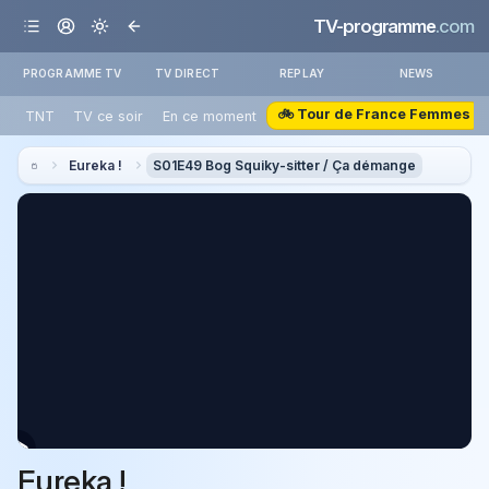
TV-programme
.com
PROGRAMME TV
TV DIRECT
REPLAY
NEWS
🚲 Tour de France Femmes
TNT
TV ce soir
En ce moment
Eureka !
S01E49 Bog Squiky-sitter / Ça démange
Eureka !