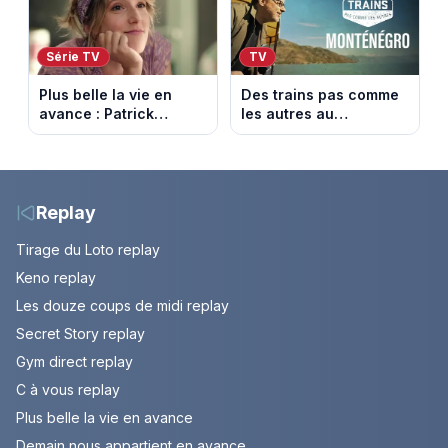
Série TV
TV
Plus belle la vie en
Des trains pas comme
avance : Patrick
les autres au
victime d’un malaise.
Monténégro : Philippe
Episode du 7 août
Gougler sur les rails de
2026 (spoiler)
l’Adriatique
Replay
Tirage du Loto replay
Keno replay
Les douze coups de midi replay
Secret Story replay
Gym direct replay
C à vous replay
Plus belle la vie en avance
Demain nous appartient en avance