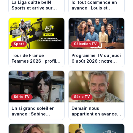
La Liga quitte beIN
Ici tout commence en
Sports et arrive sur
avance : Louis et
DAZN et Disney+ en
Jasmine enfin en
France
couple. Episode du 7
août 2026 (spoiler)
Sport
Sélection TV
Tour de France
Programme TV du jeudi
Femmes 2026 : profil
6 août 2026 : notre
et horaires de la 6e
sélection pour votre
étape entre
soirée télé
Montbrison et
Tournon-sur-Rhône
Série TV
Série TV
Un si grand soleil en
Demain nous
avance : Sabine
appartient en avance:
menacée par Céleste.
Alex révèle son lourd
Episode du 7 août
secret. Episode du 7
2026 (spoiler).
août 2026.