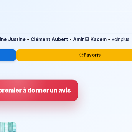
ine Justine
•
Clément Aubert
•
Amir El Kacem
•
voir plus
Favoris
premier à donner un avis