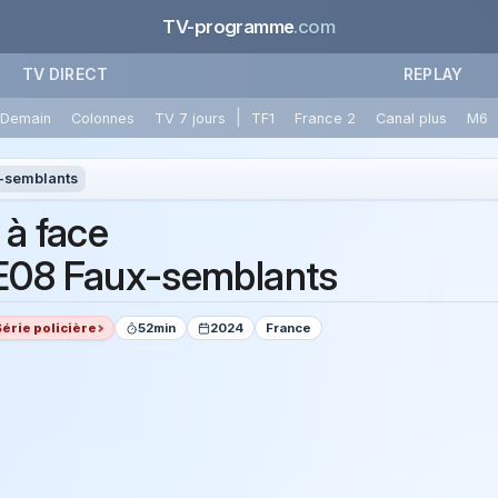
TV-programme
.com
TV DIRECT
REPLAY
|
Demain
Colonnes
TV 7 jours
TF1
France 2
Canal plus
M6
-semblants
 à face
08 Faux-semblants
Série policière
52min
2024
France