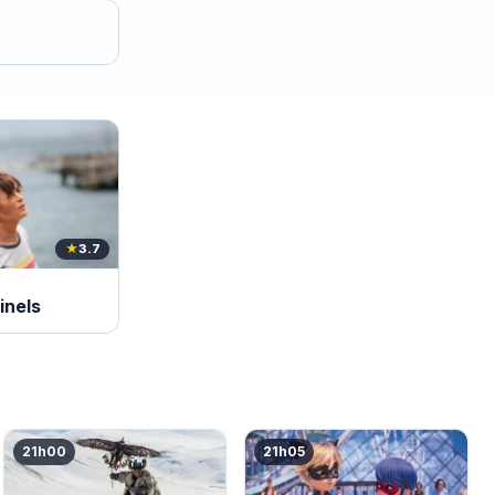
★
3.7
inels
21h00
21h05