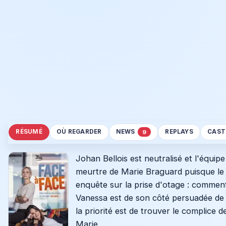
RÉSUMÉ
OÙ REGARDER
NEWS
REPLAYS
CAST
9
Johan Bellois est neutralisé et l'équip
meurtre de Marie Braguard puisque le ju
enquête sur la prise d'otage : comment
Vanessa est de son côté persuadée de l'
la priorité est de trouver le complice d
Marie...