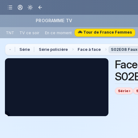
PROGRAMME TV
🚲 Tour de France Femmes
TNT
TV ce soir
En ce moment
Série
Série policière
Face à face
S02E08 Faux
Face
S02E
Série