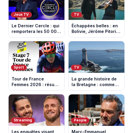
Jeux TV
TV
Le Dernier Cercle : qui
Échappées belles : en
remportera les 50 000
Bolivie, Jérôme Pitorin
euros face aux
découvre un pays où
personnalités ?
chaque sommet se
mérite
Sport
TV
Tour de France
La grande histoire de
Femmes 2026 : résumé
la Bretagne : comment
vidéo de la 7e étape
les Bretons ont
avec l'ascension du
défendu leur culture
Mont Ventoux
au fil des décennies
Streaming
People
Les enquêtes visant
Marc-Emmanuel