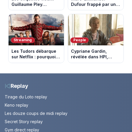
Guillaume Pley
Dufour frappé par un
poussent Ragnar Le
terrible incendie : son
Breton à quitter la
chalet part en fumée
tournée Legend
Streaming
People
Les Tudors débarque
Cypriane Gardin,
sur Netflix : pourquoi la
révélée dans HPI,
série n’a rien perdu de
lance une cagnotte
son pouvoir
après des difficultés
financières
Replay
Tirage du Loto replay
Keno replay
Les douze coups de midi replay
Secret Story replay
Gym direct replay