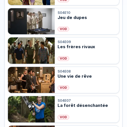
S04E10
Jeu de dupes
VOD
S04E09
Les frères rivaux
VOD
S04E08
Une vie de rêve
VOD
S04E07
La forêt désenchantée
VOD