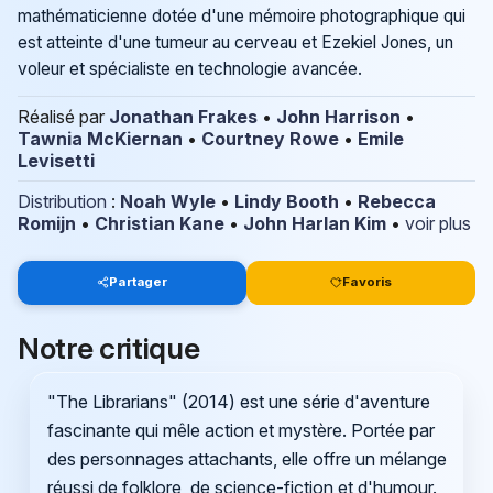
mathématicienne dotée d'une mémoire photographique qui
est atteinte d'une tumeur au cerveau et Ezekiel Jones, un
voleur et spécialiste en technologie avancée.
Réalisé par
Jonathan Frakes
•
John Harrison
•
Tawnia McKiernan
•
Courtney Rowe
•
Emile
Levisetti
Distribution
:
Noah Wyle
•
Lindy Booth
•
Rebecca
Romijn
•
Christian Kane
•
John Harlan Kim
•
voir plus
Partager
Favoris
Notre critique
"The Librarians" (2014) est une série d'aventure
fascinante qui mêle action et mystère. Portée par
des personnages attachants, elle offre un mélange
réussi de folklore, de science-fiction et d'humour.