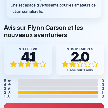
Une escapade divertissante pour les amateurs de
fiction surnaturelle.
Avis sur Flynn Carson et les
nouveaux aventuriers
NOTE TVP
NOS MEMBRES
4.1
2.0
Basé sur 1 avis
5
★
0
4
★
0
3
★
0
2
★
1
1
★
0