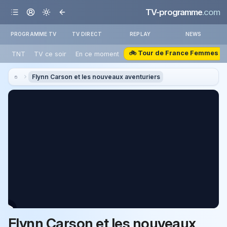
TV-programme
.com
PROGRAMME TV
TV DIRECT
REPLAY
NEWS
🚲 Tour de France Femmes
TNT
TV ce soir
En ce moment
Flynn Carson et les nouveaux aventuriers
Flynn Carson et les nouveaux