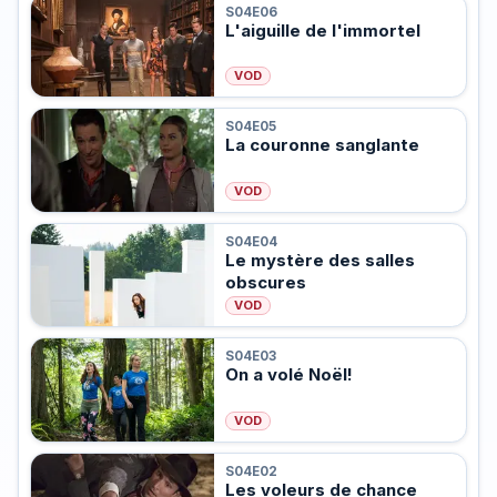
S04E06
L'aiguille de l'immortel
VOD
S04E05
La couronne sanglante
VOD
S04E04
Le mystère des salles
obscures
VOD
S04E03
On a volé Noël!
VOD
S04E02
Les voleurs de chance