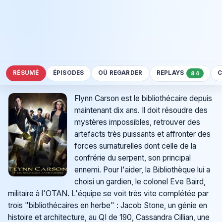
RÉSUMÉ
ÉPISODES
OÙ REGARDER
REPLAYS
C
84
Flynn Carson est le bibliothécaire depuis
maintenant dix ans. Il doit résoudre des
mystères impossibles, retrouver des
artefacts très puissants et affronter des
forces surnaturelles dont celle de la
confrérie du serpent, son principal
ennemi. Pour l'aider, la Bibliothèque lui a
choisi un gardien, le colonel Eve Baird,
militaire à l'OTAN. L'équipe se voit très vite complétée par
trois "bibliothécaires en herbe" : Jacob Stone, un génie en
histoire et architecture, au QI de 190, Cassandra Cillian, une