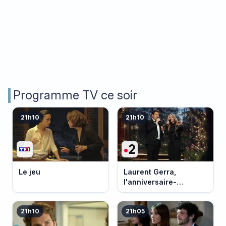
Programme TV ce soir
21h10
21h10
Le jeu
Laurent Gerra,
l'anniversaire-
événement
21h10
21h05