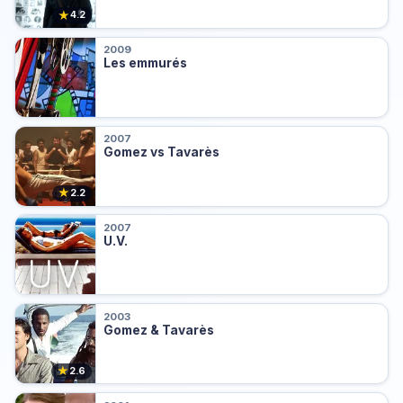
★
4.2
2009
Les emmurés
2007
Gomez vs Tavarès
★
2.2
2007
U.V.
2003
Gomez & Tavarès
★
2.6