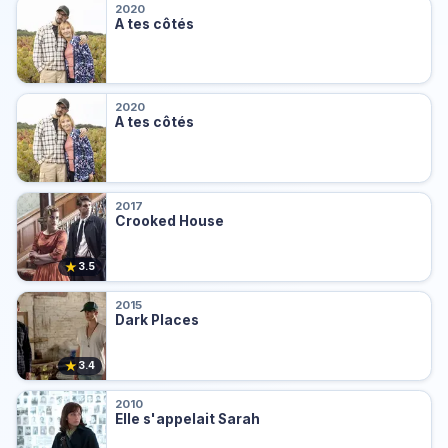
2020
A tes côtés
2020
A tes côtés
2017
Crooked House
★
3.5
2015
Dark Places
★
3.4
2010
Elle s'appelait Sarah