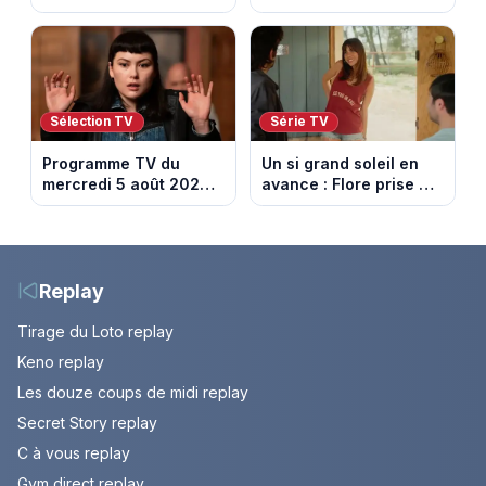
retenir Louis. Episode
France en ce moment
du 6 août 2026
(spoiler)
Sélection TV
Série TV
Programme TV du
Un si grand soleil en
mercredi 5 août 2026 :
avance : Flore prise au
notre sélection pour
piège. Episode du 6
votre soirée télé
août 2026 (spoiler).
Replay
Tirage du Loto replay
Keno replay
Les douze coups de midi replay
Secret Story replay
C à vous replay
Gym direct replay