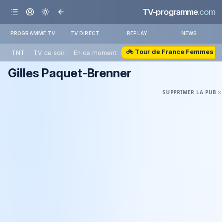
TV-programme
.com
PROGRAMME TV
TV DIRECT
REPLAY
NEWS
🚲 Tour de France Femmes
TNT
TV ce soir
En ce moment
Gilles Paquet-Brenner
SUPPRIMER LA PUB