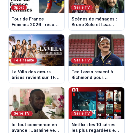
Sport
Série TV
Tour de France
Scènes de ménages :
Femmes 2026 : résumé
Bruno Solo et Issa
vidéo de la 5e étape
Doumbia rejoignent la
entre Mâcon et
saison 18 sur M6
Belleville-en-
Beaujolais
Télé réalité
Série TV
La Villa des cœurs
Ted Lasso revient à
brisés revient sur TFX :
Richmond pour
voici les candidats de
entraîner une équipe
la saison 11 au Mexique
féminine dans la
saison 4
Série TV
Série TV
Ici tout commence en
Netflix : les 10 séries
avance : Jasmine veut
les plus regardées en