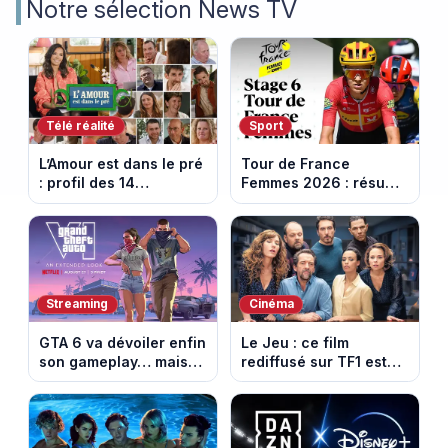
Notre sélection News TV
Télé réalité
Sport
L’Amour est dans le pré
Tour de France
: profil des 14
Femmes 2026 : résumé
agriculteurs, speed
vidéo de la 6e étape
dating inédit et de
entre Montbrison et
nouvelles histoires
Tournon-sur-Rhône
d’amour
Streaming
Cinéma
GTA 6 va dévoiler enfin
Le Jeu : ce film
son gameplay… mais
rediffusé sur TF1 est
d’abord sur Netflix
adapté d’un succès
italien devenu un
phénomène mondial