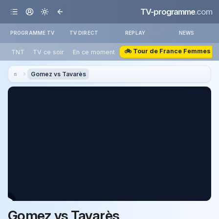
TV-programme
.com
PROGRAMME TV
TV DIRECT
REPLAY
NEWS
🚲 Tour de France Femmes
TNT
TV ce soir
En ce moment
Gomez vs Tavarès
Gomez vs Tavarès