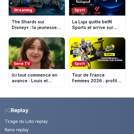
Streaming
Sport
The Shards sur
La Liga quitte beIN
Disney+ : la jeunesse
Sports et arrive sur
dorée de Los Angeles
DAZN et Disney+ en
face à un tueur dans
France
les années 80
Série TV
Sport
Ici tout commence en
Tour de France
avance : Louis et
Femmes 2026 : profil
Jasmine enfin en
et horaires de la 6e
couple. Episode du 7
étape entre
août 2026 (spoiler)
Montbrison et
Tournon-sur-Rhône
Replay
Tirage du Loto replay
Keno replay