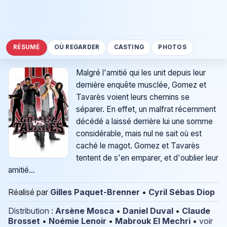
RÉSUMÉ
OÙ REGARDER
CASTING
PHOTOS
Malgré l'amitié qui les unit depuis leur
dernière enquête musclée, Gomez et
Tavarès voient leurs chemins se
séparer. En effet, un malfrat récemment
décédé a laissé derrière lui une somme
considérable, mais nul ne sait où est
caché le magot. Gomez et Tavarès
tentent de s'en emparer, et d'oublier leur
amitié...
Réalisé par
Gilles Paquet-Brenner
•
Cyril Sébas Diop
Distribution
:
Arsène Mosca
•
Daniel Duval
•
Claude
Brosset
•
Noémie Lenoir
•
Mabrouk El Mechri
•
voir