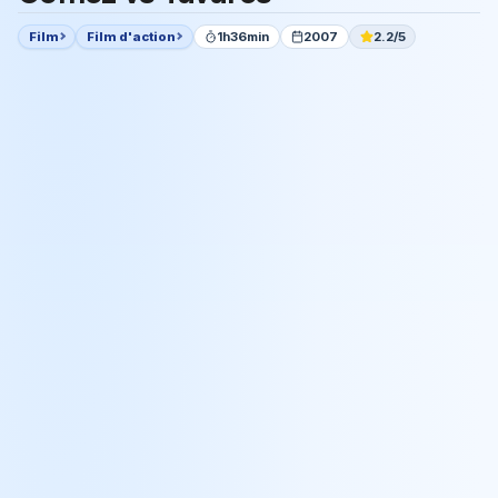
Film
Film d'action
1h36min
2007
2.2/5