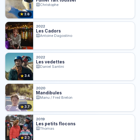
Christophe
★
3.6
2022
Les Cadors
Antoine Dagostino
2022
Les vedettes
Daniel Santini
★
3.4
2020
Mandibules
Manu / Fred Breton
★
3.7
2019
Les petits flocons
Thomas
★
2.3