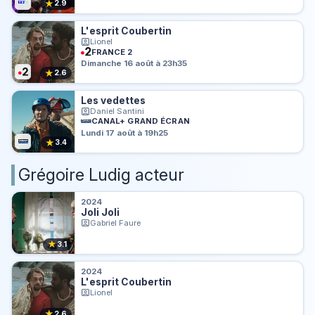
★
2.9
L'esprit Coubertin
Lionel
FRANCE 2
Dimanche 16 août à 23h35
★
2.6
Les vedettes
Daniel Santini
CANAL+ GRAND ÉCRAN
Lundi 17 août à 19h25
★
3.4
Grégoire Ludig acteur
2024
Joli Joli
Gabriel Faure
★
3.1
2024
L'esprit Coubertin
Lionel
★
2.6