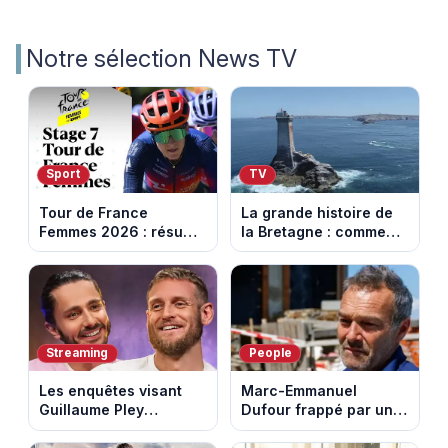
Notre sélection News TV
Sport
TV
Tour de France
La grande histoire de
Femmes 2026 : résumé
la Bretagne : comment
vidéo de la 7e étape
les Bretons ont
avec l'ascension du
défendu leur culture
Mont Ventoux
au fil des décennies
Streaming
People
Les enquêtes visant
Marc-Emmanuel
Guillaume Pley
Dufour frappé par un
poussent Ragnar Le
terrible incendie : son
Breton à quitter la
chalet part en fumée