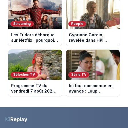
tournée Legend
Streaming
People
Les Tudors débarque
Cypriane Gardin,
sur Netflix : pourquoi la
révélée dans HPI,
série n’a rien perdu de
lance une cagnotte
son pouvoir
après des difficultés
financières
Sélection TV
Série TV
Programme TV du
Ici tout commence en
vendredi 7 août 2026 :
avance : Loup
notre sélection pour
découvre la trahison
votre soirée télé
de Bianca. Episode du
10 août 2026 (spoiler)
Replay