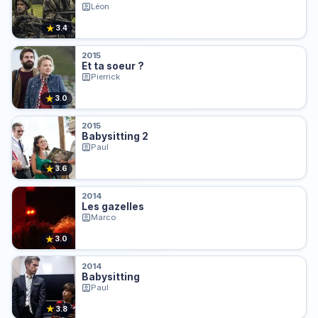
Léon
★
3.4
2015
Et ta soeur ?
Pierrick
★
3.0
2015
Babysitting 2
Paul
★
3.6
2014
Les gazelles
Marco
★
3.0
2014
Babysitting
Paul
★
3.8