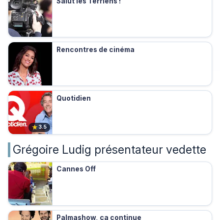
Salut les Terriens !
Rencontres de cinéma
Quotidien
★
3.5
Grégoire Ludig présentateur vedette
Cannes Off
Palmashow, ça continue