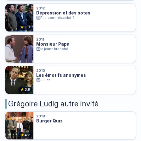
2012
Dépression et des potes
Flic commissariat 2
★
3.0
2011
Monsieur Papa
le jeune branché
2010
Les émotifs anonymes
Julien
★
3.8
Grégoire Ludig autre invité
2019
Burger Quiz
★
4.7