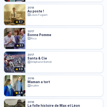
2018
Au poste !
Louis Fugain
★
3.7
2017
Bonne Pomme
Rico
★
3.1
2017
Santa & Cie
Stéphane Bertoli
★
3.5
2016
Maman a tort
le père
★
3.6
2016
La folle histoire de Max et Léon