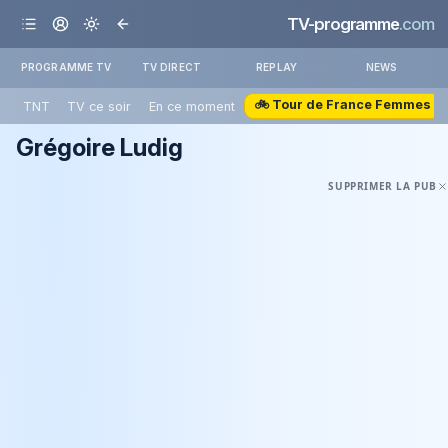
TV-programme
.com
PROGRAMME TV
TV DIRECT
REPLAY
NEWS
🚲 Tour de France Femmes
TNT
TV ce soir
En ce moment
Grégoire Ludig
SUPPRIMER LA PUB