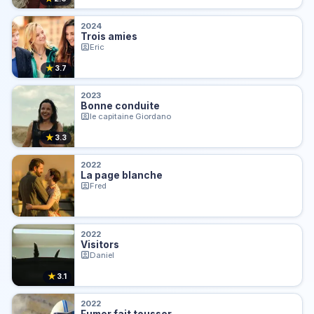
2024
Trois amies
Eric
★
3.7
2023
Bonne conduite
le capitaine Giordano
★
3.3
2022
La page blanche
Fred
2022
Visitors
Daniel
★
3.1
2022
Fumer fait tousser