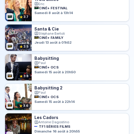
Eric
CINÉ+ FESTIVAL
Samedi 8 août à 13h14
★
3.7
Santa & Cie
Stéphane Bertoli
CINÉ+ FAMILY
Jeudi 13 août à 01h52
★
3.5
Babysitting
Paul
CINÉ+ OCS
Samedi 15 août à 20h50
★
3.8
Babysitting 2
Paul
CINÉ+ OCS
Samedi 15 août à 22h14
★
3.6
Les Cadors
Antoine Dagostino
TF1 SÉRIES FILMS
Dimanche 16 août à 20h55