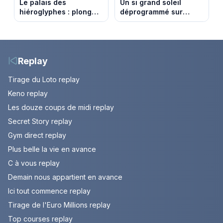
Le palais des
Un si grand soleil
hiéroglyphes : plongez
déprogrammé sur
dans la tombe
France 3 : cinq
égyptienne qui fascine
épisodes inédits
les archéologues
diffusés le 13 août
Replay
Tirage du Loto replay
Keno replay
Les douze coups de midi replay
Secret Story replay
Gym direct replay
Plus belle la vie en avance
C à vous replay
Demain nous appartient en avance
Ici tout commence replay
Tirage de l'Euro Millions replay
Top courses replay