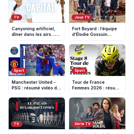
TV
Jeux TV
Canyoning artificiel,
Fort Boyard : l’équipe
dîner dans les airs…
d’Élodie Gossuin
les loisirs les plus fous
termine avec une belle
passés au crible dans
somme pour l'Unicef et
Capital
le Refuge
Sport
Sport
Manchester United -
Tour de France
PSG : résumé vidéo du
Femmes 2026 : résumé
match amical du 8 août
vidéo de la 9e étape
2026
entre Sisteron et Nice
TV
Série TV