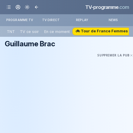
TV-programme
.com
PROGRAMME TV
TV DIRECT
REPLAY
NEWS
🚲 Tour de France Femmes
TNT
TV ce soir
En ce moment
Guillaume Brac
SUPPRIMER LA PUB