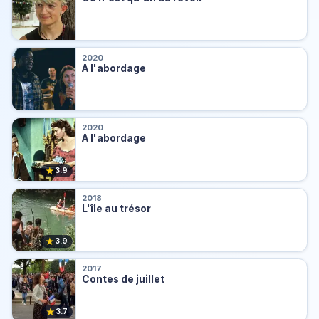
2020
A l'abordage
2020
A l'abordage
★
3.9
2018
L'île au trésor
★
3.9
2017
Contes de juillet
★
3.7