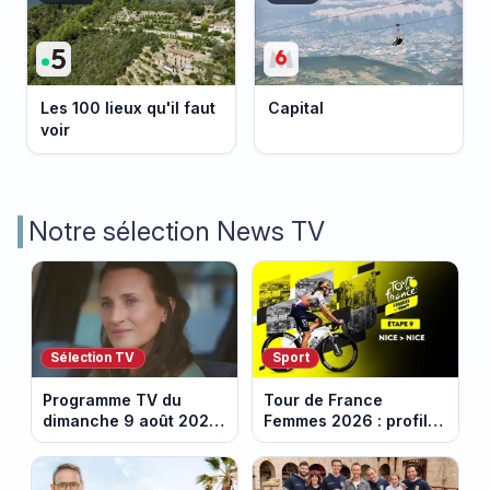
Les 100 lieux qu'il faut
Capital
voir
Notre sélection News TV
Sélection TV
Sport
Programme TV du
Tour de France
dimanche 9 août 2026
Femmes 2026 : profil
: notre sélection pour
et horaires de la
votre soirée télé
dernière étape à Nice