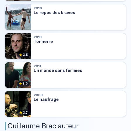
2016
Le repos des braves
2013
Tonnerre
★
3.5
2011
Un monde sans femmes
★
3.9
2009
Le naufragé
★
3.7
Guillaume Brac auteur