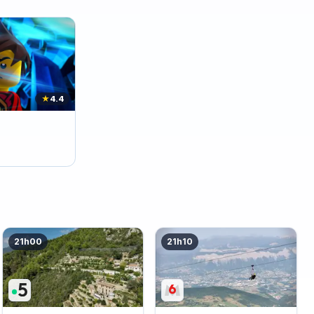
★
4.4
21h00
21h10