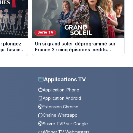
Série TV
 : plongez
Un si grand soleil déprogrammé sur
ui fascine
France 3 : cinq épisodes inédits
diffusés le 13 août
Applications TV
Application iPhone
Application Android
Extension Chrome
Chaîne Whatsapp
Suivre TVP sur Google
Widget TV Webmasters