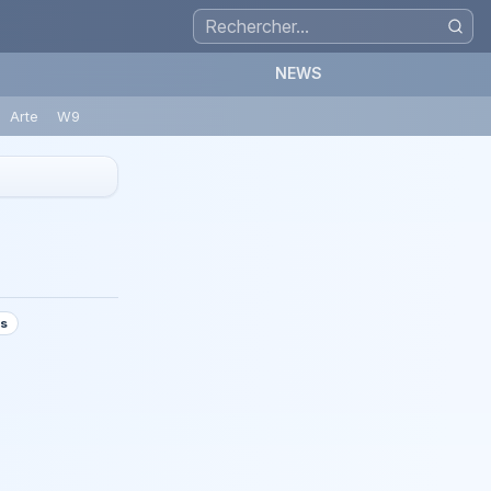
NEWS
Arte
W9
is