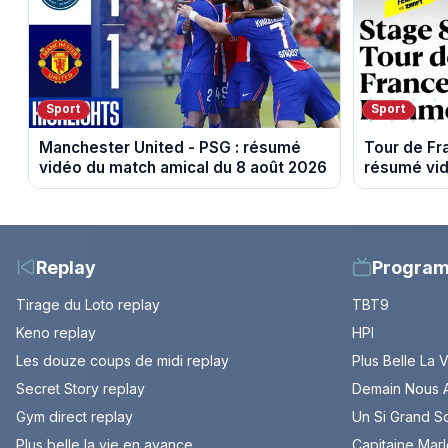
Sport
Sport
Manchester United - PSG : résumé
Tour de F
vidéo du match amical du 8 août 2026
résumé vid
Sisteron et
Replay
Progra
Tirage du Loto replay
TBT9
Keno replay
HPI
Les douze coups de midi replay
Plus Belle La 
Secret Story replay
Demain Nous A
Gym direct replay
Un Si Grand So
Plus belle la vie en avance
Capitaine Mar