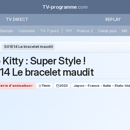
TV-programme
.com
TV DIRECT
REPLAY
|
Demain
Colonnes
TV 7 jours
TF1
France 2
Canal plus
M6
S01E14 Le bracelet maudit
 Kitty : Super Style !
14 Le bracelet maudit
Série d'animation
11min
2023
Japon - France - Italie - Etats-Un