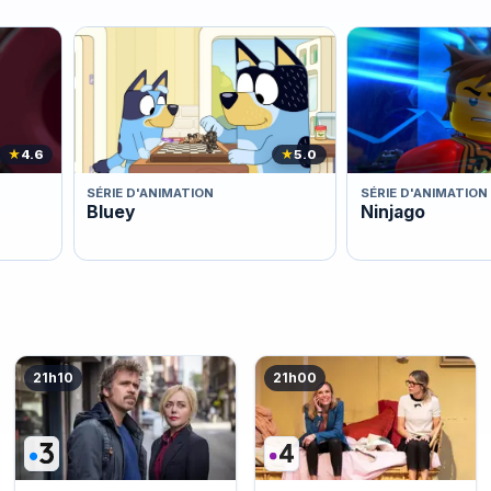
★
4.6
★
5.0
SÉRIE D'ANIMATION
SÉRIE D'ANIMATION
Bluey
Ninjago
21h10
21h00