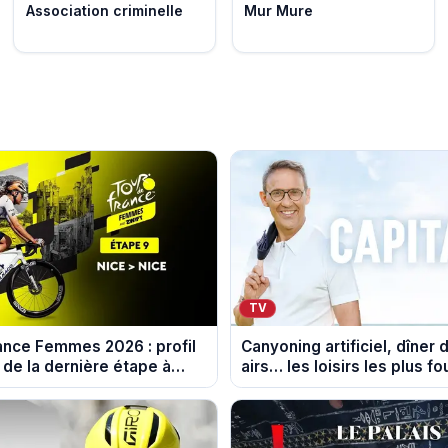
Association criminelle
Mur Mure
TV
ance Femmes 2026 : profil
Canyoning artificiel, dîner 
 de la dernière étape à
airs… les loisirs les plus f
au crible dans Capital