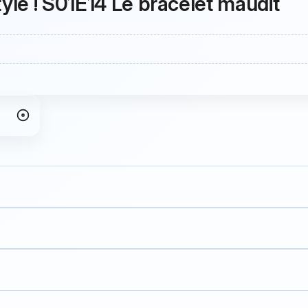
tyle ! S01E14 Le bracelet maudit