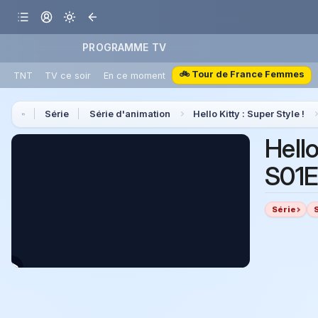
PROGRAMME TV
🚲 Tour de France Femmes
TNT
TV ce soir
En ce moment
Série
Série d'animation
Hello Kitty : Super Style !
Hello
S01E
Série