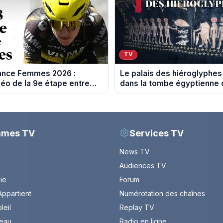
TV
rance Femmes 2026 :
Le palais des hiéroglyphes
éo de la 9e étape entre
dans la tombe égyptienne q
 Nice
les archéologues
mmes TV
Services TV
News TV
Audiences TV
Vie
Forum
ppartient
Numérotation des chaînes
leil
Replay TV
leau
Radio en ligne