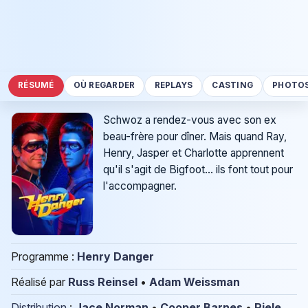
RÉSUMÉ
OÙ REGARDER
REPLAYS
CASTING
PHOTO
Schwoz a rendez-vous avec son ex
beau-frère pour dîner. Mais quand Ray,
Henry, Jasper et Charlotte apprennent
qu'il s'agit de Bigfoot... ils font tout pour
l'accompagner.
Programme :
Henry Danger
Réalisé par
Russ Reinsel
•
Adam Weissman
Distribution
:
Jace Norman
•
Cooper Barnes
•
Riele