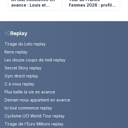
avance : Louis et
Femmes 2026 : profil
Jasmine enfin en
et horaires de la 6e
couple. Episode du 7
étape entre
août 2026 (spoiler)
Montbrison et
Tournon-sur-Rhône
Replay
Tirage du Loto replay
Keno replay
Les douze coups de midi replay
Secret Story replay
Gym direct replay
C à vous replay
Plus belle la vie en avance
Demain nous appartient en avance
Ici tout commence replay
Cyclisme UCI World Tour replay
Tirage de l'Euro Millions replay