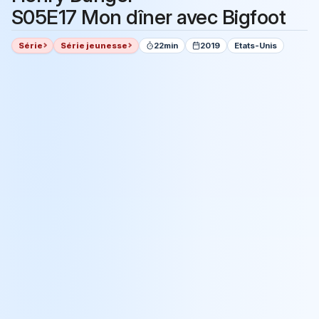
S05E17 Mon dîner avec Bigfoot
Série
Série jeunesse
22min
2019
Etats-Unis