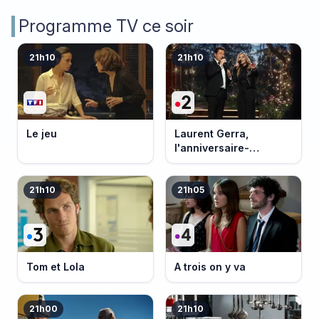
Programme TV ce soir
21h10
21h10
Le jeu
Laurent Gerra,
l'anniversaire-
événement
21h10
21h05
Tom et Lola
A trois on y va
21h00
21h10