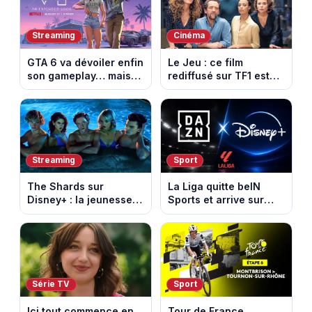
d’amour
Streaming
Cinéma
GTA 6 va dévoiler enfin
Le Jeu : ce film
son gameplay… mais
rediffusé sur TF1 est
d’abord sur Netflix
adapté d’un succès
italien devenu un
phénomène mondial
Streaming
Sport
The Shards sur
La Liga quitte beIN
Disney+ : la jeunesse
Sports et arrive sur
dorée de Los Angeles
DAZN et Disney+ en
face à un tueur dans
France
les années 80
Série TV
Sport
Ici tout commence en
Tour de France