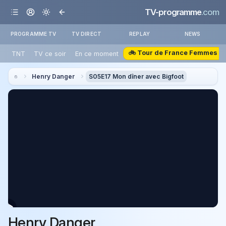
TV-programme
.com
PROGRAMME TV
TV DIRECT
REPLAY
NEWS
🚲 Tour de France Femmes
TNT
TV ce soir
En ce moment
Henry Danger
S05E17 Mon dîner avec Bigfoot
Henry Danger