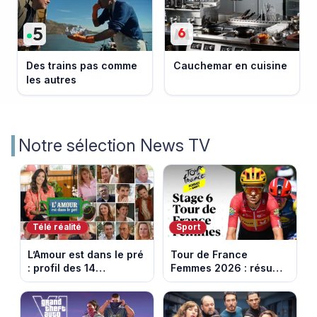
Des trains pas comme
Cauchemar en cuisine
les autres
Notre sélection News TV
Télé réalité
Sport
L’Amour est dans le pré
Tour de France
: profil des 14
Femmes 2026 : résumé
agriculteurs, speed
vidéo de la 6e étape
dating inédit et de
entre Montbrison et
nouvelles histoires
Tournon-sur-Rhône