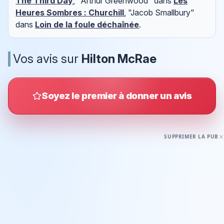
The Third Day
, "Arthur Greenwood" dans
Les
Heures Sombres : Churchill
, "Jacob Smallbury"
dans
Loin de la foule déchaînée
.
Vos avis sur
Hilton McRae
Soyez le premier à donner un avis
SUPPRIMER LA PUB