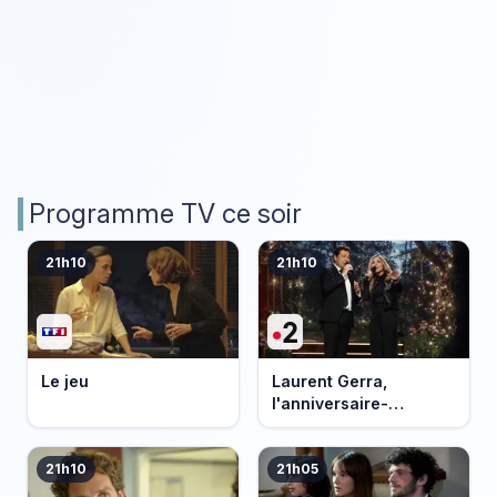
Programme TV ce soir
21h10
21h10
Le jeu
Laurent Gerra,
l'anniversaire-
événement
21h10
21h05