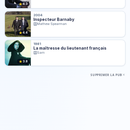
★
4.3
2004
Inspecteur Barnaby
Mathew Spearman
★
4.4
1981
La maîtresse du lieutenant français
Sam
★
3.8
SUPPRIMER LA PUB