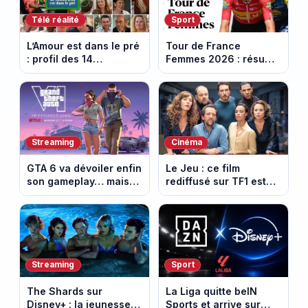
Télé réalité
Sport
L’Amour est dans le pré
Tour de France
: profil des 14
Femmes 2026 : résumé
agriculteurs, speed
vidéo de la 6e étape
dating inédit et de
entre Montbrison et
nouvelles histoires
Tournon-sur-Rhône
d’amour
Streaming
Cinéma
GTA 6 va dévoiler enfin
Le Jeu : ce film
son gameplay… mais
rediffusé sur TF1 est
d’abord sur Netflix
adapté d’un succès
italien devenu un
phénomène mondial
Streaming
Sport
The Shards sur
La Liga quitte beIN
Disney+ : la jeunesse
Sports et arrive sur