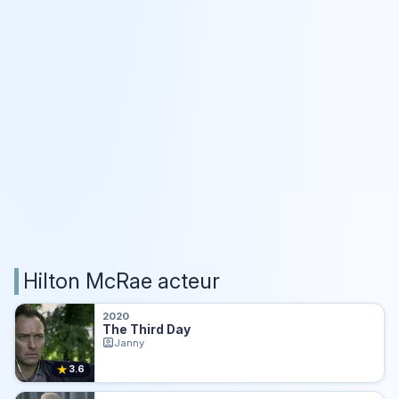
Hilton McRae acteur
2020
The Third Day
Janny
★
3.6