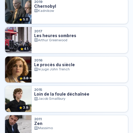
2019
Chernobyl
Kadnikow
★
5.0
2017
Les heures sombres
Arthur Greenwood
★
4.1
2016
Le procès du siècle
le juge John Trench
★
3.8
2015
Loin de la foule déchaînée
Jacob Smallbury
★
3.9
2011
Zen
Massimo