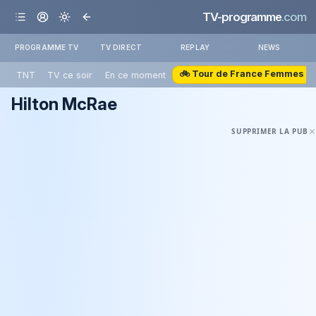
TV-programme
.com
PROGRAMME TV
TV DIRECT
REPLAY
NEWS
🚲 Tour de France Femmes
TNT
TV ce soir
En ce moment
Hilton McRae
SUPPRIMER LA PUB