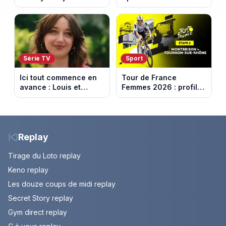
dorée de Los Angeles
DAZN et Disney+ en
face à un tueur dans
France
les années 80
Série TV
Sport
Ici tout commence en
Tour de France
avance : Louis et
Femmes 2026 : profil
Jasmine enfin en
et horaires de la 6e
couple. Episode du 7
étape entre
août 2026 (spoiler)
Montbrison et
Tournon-sur-Rhône
Replay
Tirage du Loto replay
Keno replay
Les douze coups de midi replay
Secret Story replay
Gym direct replay