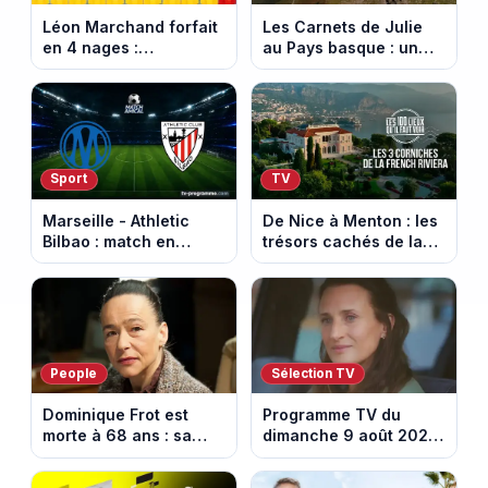
Léon Marchand forfait
Les Carnets de Julie
en 4 nages :
au Pays basque : un
découvrez son
banquet au sommet de
programme de nage
la Rhune
aux Championnats
d'Europe
Sport
TV
Marseille - Athletic
De Nice à Menton : les
Bilbao : match en
trésors cachés de la
direct sur Ligue 1+ à
French Riviera dévoilés
17h30 (amical du 9
dans les 100 lieux qu'il
août 2026)
faut voir
People
Sélection TV
Dominique Frot est
Programme TV du
morte à 68 ans : sa
dimanche 9 août 2026
sœur Catherine Frot
: notre sélection pour
annonce la triste
votre soirée télé