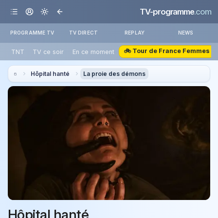
TV-programme
.com
PROGRAMME TV
TV DIRECT
REPLAY
NEWS
🚲 Tour de France Femmes
TNT
TV ce soir
En ce moment
Hôpital hanté
La proie des démons
Hôpital hanté