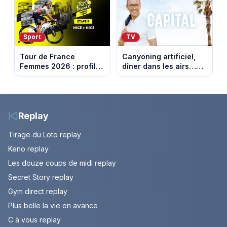
nouvelle
Sport
TV
Tour de France
Canyoning artificiel,
Femmes 2026 : profil
dîner dans les airs…
et horaires de la
les loisirs les plus fous
dernière étape à Nice
passés au crible dans
Capital
Replay
Tirage du Loto replay
Keno replay
Les douze coups de midi replay
Secret Story replay
Gym direct replay
Plus belle la vie en avance
C à vous replay