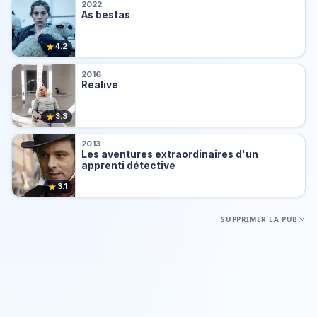
2022
As bestas
★
4.2
2016
Realive
★
3.3
2013
Les aventures extraordinaires d'un
apprenti détective
★
3.1
SUPPRIMER LA PUB