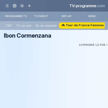
TV-programme
.com
PROGRAMME TV
TV DIRECT
REPLAY
NEWS
🚲 Tour de France Femmes
TNT
TV ce soir
En ce moment
Ibon Cormenzana
SUPPRIMER LA PUB