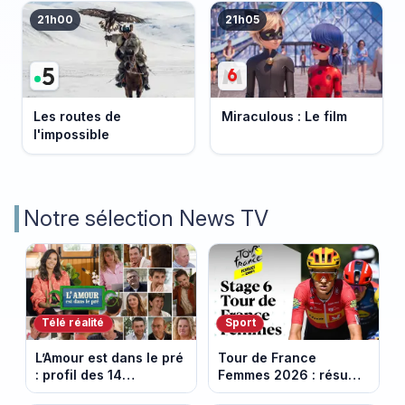
21h00
21h05
Les routes de
Miraculous : Le film
l'impossible
Notre sélection News TV
Télé réalité
Sport
L’Amour est dans le pré
Tour de France
: profil des 14
Femmes 2026 : résumé
agriculteurs, speed
vidéo de la 6e étape