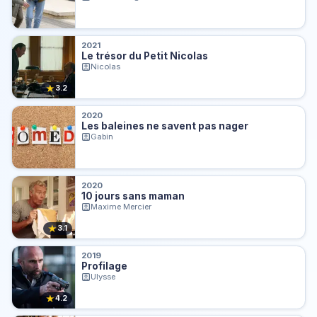
2021
Le trésor du Petit Nicolas
Nicolas
★
3.2
2020
Les baleines ne savent pas nager
Gabin
2020
10 jours sans maman
Maxime Mercier
★
3.1
2019
Profilage
Ulysse
★
4.2