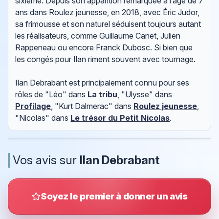
sixième. Depuis son apparition remarquée à l’âge de 7
ans dans Roulez jeunesse, en 2018, avec Éric Judor,
sa frimousse et son naturel séduisent toujours autant
les réalisateurs, comme Guillaume Canet, Julien
Rappeneau ou encore Franck Dubosc. Si bien que
les congés pour Ilan riment souvent avec tournage.
Ilan Debrabant est principalement connu pour ses
rôles de "Léo" dans
La tribu
, "Ulysse" dans
Profilage
, "Kurt Dalmerac" dans
Roulez jeunesse
,
"Nicolas" dans
Le trésor du Petit Nicolas
.
Vos avis sur
Ilan Debrabant
Soyez le premier à donner un avis