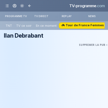
TV-programme
.com
PROGRAMME TV
TV DIRECT
REPLAY
NEWS
🚲 Tour de France Femmes
TNT
TV ce soir
En ce moment
Ilan Debrabant
SUPPRIMER LA PUB