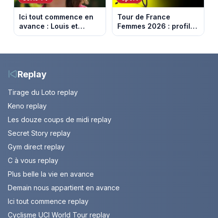
Ici tout commence en
Tour de France
avance : Louis et
Femmes 2026 : profil
Jasmine enfin en
et horaires de la 6e
couple. Episode du 7
étape entre
août 2026 (spoiler)
Montbrison et
Tournon-sur-Rhône
Replay
Tirage du Loto replay
Keno replay
Les douze coups de midi replay
Secret Story replay
Gym direct replay
C à vous replay
Plus belle la vie en avance
Demain nous appartient en avance
Ici tout commence replay
Cyclisme UCI World Tour replay