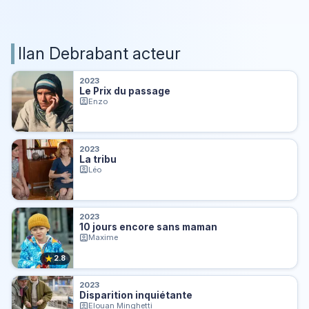
Ilan Debrabant acteur
2023
Le Prix du passage
Enzo
2023
La tribu
Léo
2023
10 jours encore sans maman
Maxime
★
2.8
2023
Disparition inquiétante
Elouan Minghetti