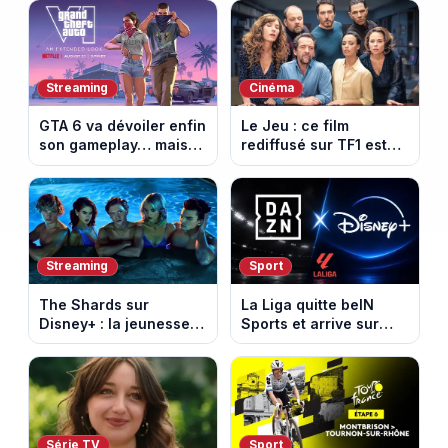
dating inédit et de
entre Montbrison et
nouvelles histoires
Tournon-sur-Rhône
d’amour
Streaming
Cinéma
GTA 6 va dévoiler enfin
Le Jeu : ce film
son gameplay… mais
rediffusé sur TF1 est
d’abord sur Netflix
adapté d’un succès
italien devenu un
phénomène mondial
Streaming
Sport
The Shards sur
La Liga quitte beIN
Disney+ : la jeunesse
Sports et arrive sur
dorée de Los Angeles
DAZN et Disney+ en
face à un tueur dans
France
les années 80
Série TV
Sport