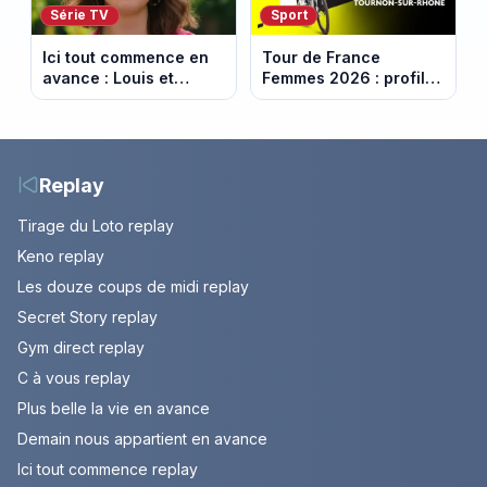
Série TV
Sport
Ici tout commence en
Tour de France
avance : Louis et
Femmes 2026 : profil
Jasmine enfin en
et horaires de la 6e
couple. Episode du 7
étape entre
août 2026 (spoiler)
Montbrison et
Tournon-sur-Rhône
Replay
Tirage du Loto replay
Keno replay
Les douze coups de midi replay
Secret Story replay
Gym direct replay
C à vous replay
Plus belle la vie en avance
Demain nous appartient en avance
Ici tout commence replay