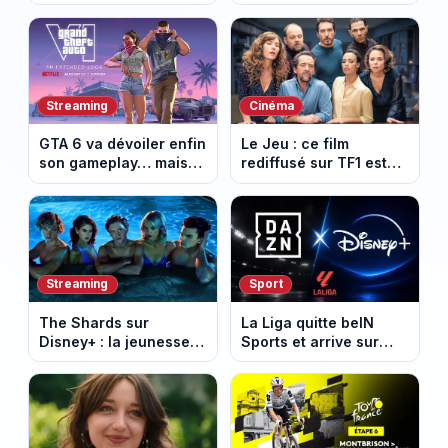
agriculteurs, speed
vidéo de la 6e étape
dating inédit et de
entre Montbrison et
nouvelles histoires
Tournon-sur-Rhône
d’amour
Streaming
Cinéma
GTA 6 va dévoiler enfin
Le Jeu : ce film
son gameplay… mais
rediffusé sur TF1 est
d’abord sur Netflix
adapté d’un succès
italien devenu un
phénomène mondial
Streaming
Sport
The Shards sur
La Liga quitte beIN
Disney+ : la jeunesse
Sports et arrive sur
dorée de Los Angeles
DAZN et Disney+ en
face à un tueur dans
France
les années 80