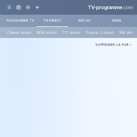
TV-programme
.com
PROGRAMME TV
TV DIRECT
REPLAY
NEWS
Cnews direct
BFM direct
TF1 direct
France 2 direct
M6 direc
SUPPRIMER LA PUB