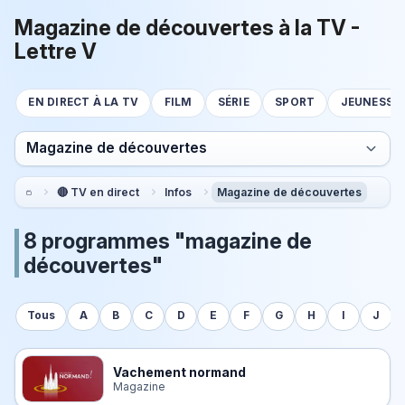
Magazine de découvertes à la TV -
Lettre V
EN DIRECT À LA TV
FILM
SÉRIE
SPORT
JEUNESSE
Magazine de découvertes
🔴 TV en direct
Infos
Magazine de découvertes
8 programmes "magazine de
découvertes"
Tous
A
B
C
D
E
F
G
H
I
J
Vachement normand
Magazine