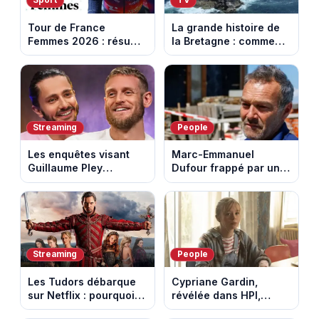
Sport
TV
Tour de France
La grande histoire de
Femmes 2026 : résumé
la Bretagne : comment
vidéo de la 7e étape
les Bretons ont
avec l'ascension du
défendu leur culture
Mont Ventoux
au fil des décennies
Streaming
People
Les enquêtes visant
Marc-Emmanuel
Guillaume Pley
Dufour frappé par un
poussent Ragnar Le
terrible incendie : son
Breton à quitter la
chalet part en fumée
tournée Legend
Streaming
People
Les Tudors débarque
Cypriane Gardin,
sur Netflix : pourquoi la
révélée dans HPI,
série n’a rien perdu de
lance une cagnotte