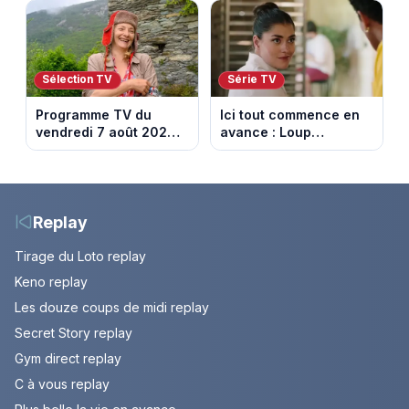
son pouvoir
après des difficultés
financières
Sélection TV
Série TV
Programme TV du
Ici tout commence en
vendredi 7 août 2026 :
avance : Loup
notre sélection pour
découvre la trahison
votre soirée télé
de Bianca. Episode du
10 août 2026 (spoiler)
Replay
Tirage du Loto replay
Keno replay
Les douze coups de midi replay
Secret Story replay
Gym direct replay
C à vous replay