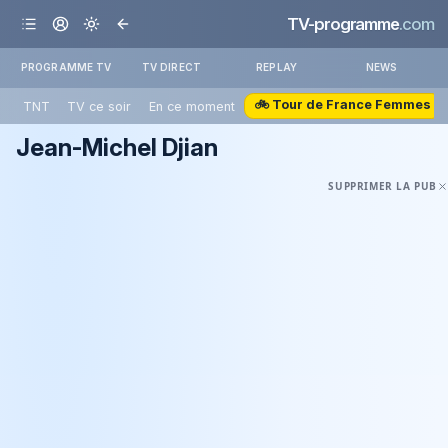
TV-programme
.com
PROGRAMME TV
TV DIRECT
REPLAY
NEWS
🚲 Tour de France Femmes
TNT
TV ce soir
En ce moment
Jean-Michel Djian
SUPPRIMER LA PUB