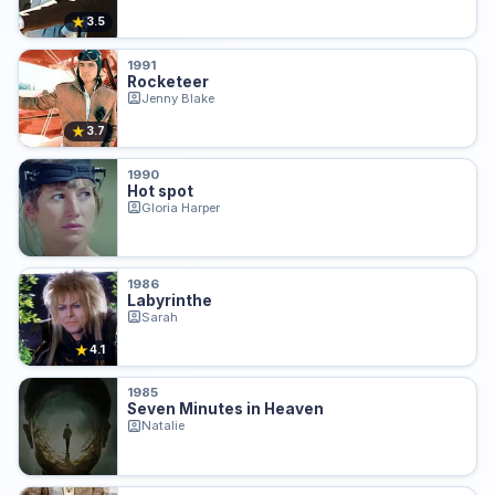
★
3.5
1991
Rocketeer
Jenny Blake
★
3.7
1990
Hot spot
Gloria Harper
1986
Labyrinthe
Sarah
★
4.1
1985
Seven Minutes in Heaven
Natalie