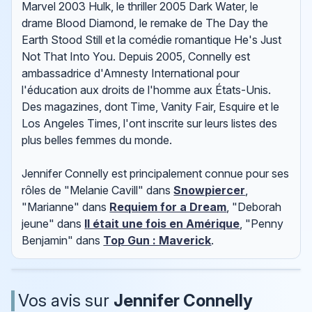
Marvel 2003 Hulk, le thriller 2005 Dark Water, le
drame Blood Diamond, le remake de The Day the
Earth Stood Still et la comédie romantique He's Just
Not That Into You. Depuis 2005, Connelly est
ambassadrice d'Amnesty International pour
l'éducation aux droits de l'homme aux États-Unis.
Des magazines, dont Time, Vanity Fair, Esquire et le
Los Angeles Times, l'ont inscrite sur leurs listes des
plus belles femmes du monde.
Jennifer Connelly est principalement connue pour ses
rôles de "Melanie Cavill" dans
Snowpiercer
,
"Marianne" dans
Requiem for a Dream
, "Deborah
jeune" dans
Il était une fois en Amérique
, "Penny
Benjamin" dans
Top Gun : Maverick
.
Vos avis sur
Jennifer Connelly