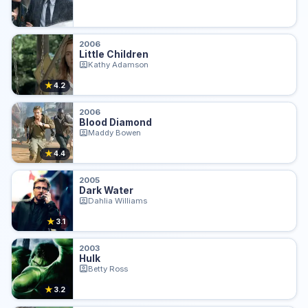
2006
Little Children
Kathy Adamson
★
4.2
2006
Blood Diamond
Maddy Bowen
★
4.4
2005
Dark Water
Dahlia Williams
★
3.1
2003
Hulk
Betty Ross
★
3.2