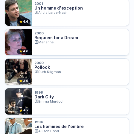
2001
Un homme d'exception
Alicia Larde-Nash
★
4.6
2000
Requiem for a Dream
Marianne
★
4.6
2000
Pollock
Ruth Kligman
★
3.9
1998
Dark City
Emma Murdoch
★
4.2
1996
Les hommes de l'ombre
Allison Pond