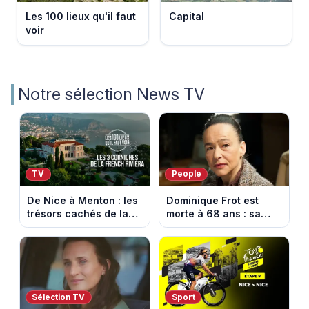
Les 100 lieux qu'il faut
Capital
voir
Notre sélection News TV
TV
People
De Nice à Menton : les
Dominique Frot est
trésors cachés de la
morte à 68 ans : sa
French Riviera dévoilés
sœur Catherine Frot
dans les 100 lieux qu'il
annonce la triste
faut voir
nouvelle
Sélection TV
Sport