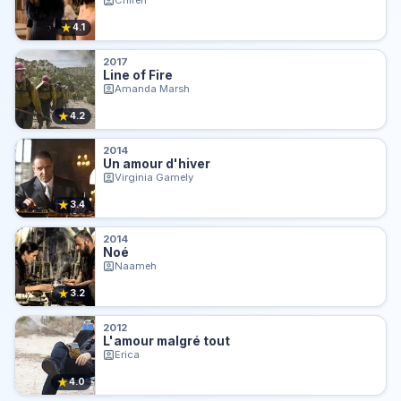
Chiren
★
4.1
2017
Line of Fire
Amanda Marsh
★
4.2
2014
Un amour d'hiver
Virginia Gamely
★
3.4
2014
Noé
Naameh
★
3.2
2012
L'amour malgré tout
Erica
★
4.0