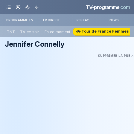
TV-programme
.com
PROGRAMME TV
TV DIRECT
REPLAY
NEWS
🚲 Tour de France Femmes
TNT
TV ce soir
En ce moment
Jennifer Connelly
SUPPRIMER LA PUB