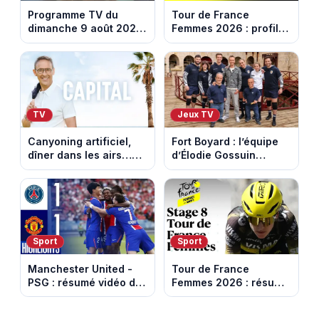
Programme TV du
Tour de France
dimanche 9 août 2026
Femmes 2026 : profil
: notre sélection pour
et horaires de la
votre soirée télé
dernière étape à Nice
TV
Jeux TV
Canyoning artificiel,
Fort Boyard : l’équipe
dîner dans les airs…
d’Élodie Gossuin
les loisirs les plus fous
termine avec une belle
passés au crible dans
somme pour l'Unicef et
Capital
le Refuge
Sport
Sport
Manchester United -
Tour de France
PSG : résumé vidéo du
Femmes 2026 : résumé
match amical du 8 août
vidéo de la 9e étape
2026
entre Sisteron et Nice