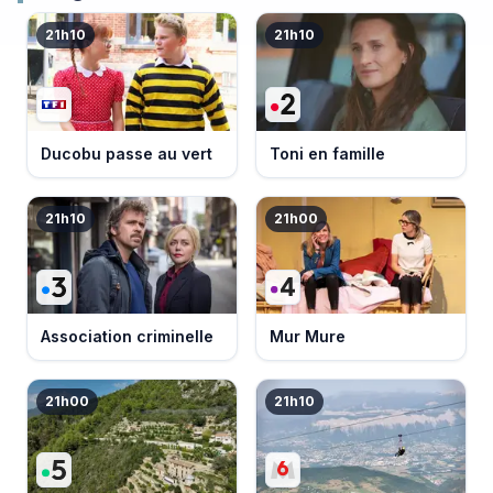
21h10
21h10
Ducobu passe au vert
Toni en famille
21h10
21h00
Association criminelle
Mur Mure
21h00
21h10