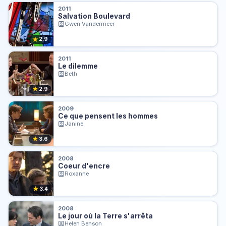
2011
Salvation Boulevard
Gwen Vandermeer
★
2.9
2011
Le dilemme
Beth
★
2.9
2009
Ce que pensent les hommes
Janine
★
3.6
2008
Coeur d'encre
Roxanne
★
3.4
2008
Le jour où la Terre s'arrêta
Helen Benson