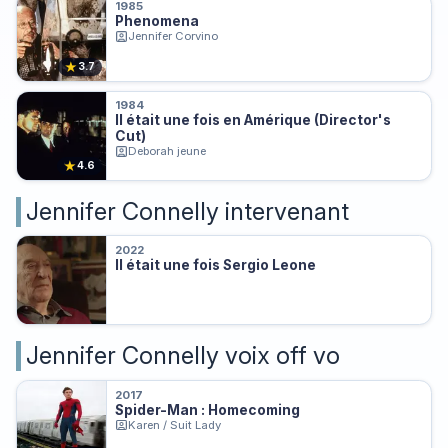
1985
Phenomena
Jennifer Corvino
★
3.7
1984
Il était une fois en Amérique (Director's
Cut)
Deborah jeune
★
4.6
Jennifer Connelly intervenant
2022
Il était une fois Sergio Leone
Jennifer Connelly voix off vo
2017
Spider-Man : Homecoming
Karen / Suit Lady