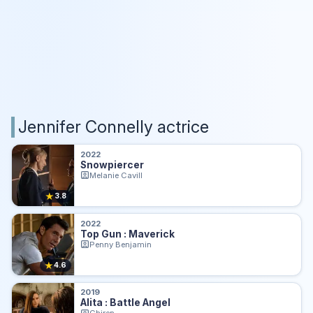
Jennifer Connelly actrice
2022
Snowpiercer
Melanie Cavill
★
3.8
2022
Top Gun : Maverick
Penny Benjamin
★
4.6
2019
Alita : Battle Angel