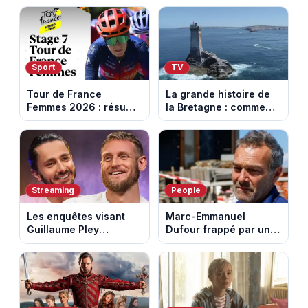
Sport
TV
Tour de France
La grande histoire de
Femmes 2026 : résumé
la Bretagne : comment
vidéo de la 7e étape
les Bretons ont
avec l'ascension du
défendu leur culture
Mont Ventoux
au fil des décennies
Streaming
People
Les enquêtes visant
Marc-Emmanuel
Guillaume Pley
Dufour frappé par un
poussent Ragnar Le
terrible incendie : son
Breton à quitter la
chalet part en fumée
tournée Legend