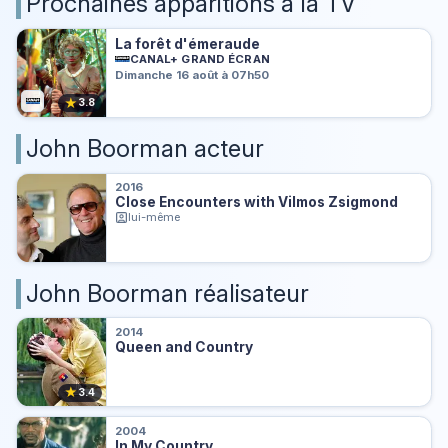
Prochaines apparitions à la TV
La forêt d'émeraude
CANAL+ GRAND ÉCRAN
Dimanche 16 août à 07h50
★
3.8
John Boorman acteur
2016
Close Encounters with Vilmos Zsigmond
lui-même
John Boorman réalisateur
2014
Queen and Country
★
3.4
2004
In My Country