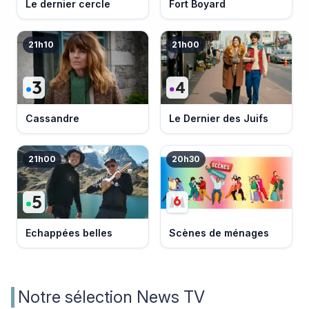
Le dernier cercle
Fort Boyard
21h10
21h00
Cassandre
Le Dernier des Juifs
21h00
20h30
Echappées belles
Scènes de ménages
Notre sélection News TV