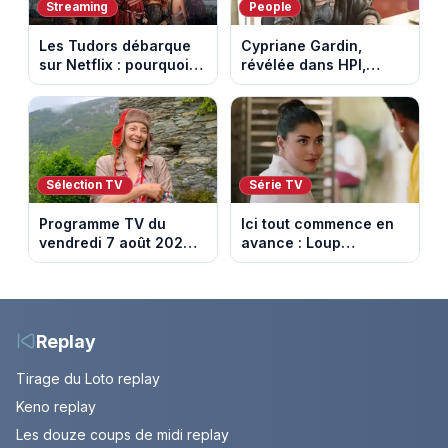
Streaming
People
Les Tudors débarque
Cypriane Gardin,
sur Netflix : pourquoi la
révélée dans HPI,
série n’a rien perdu de
lance une cagnotte
son pouvoir
après des difficultés
financières
Sélection TV
Série TV
Programme TV du
Ici tout commence en
vendredi 7 août 2026 :
avance : Loup
notre sélection pour
découvre la trahison
votre soirée télé
de Bianca. Episode du
10 août 2026 (spoiler)
Replay
Tirage du Loto replay
Keno replay
Les douze coups de midi replay