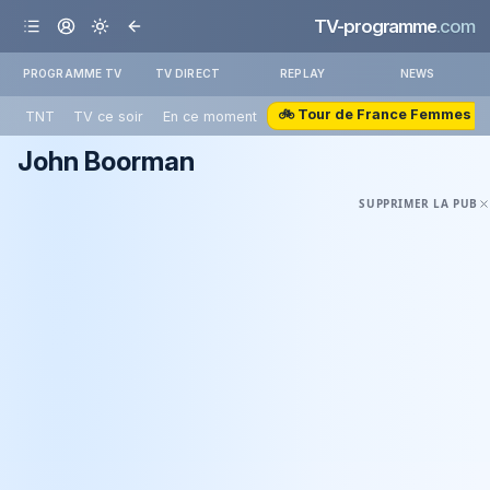
TV-programme
.com
PROGRAMME TV
TV DIRECT
REPLAY
NEWS
🚲 Tour de France Femmes
TNT
TV ce soir
En ce moment
John Boorman
SUPPRIMER LA PUB