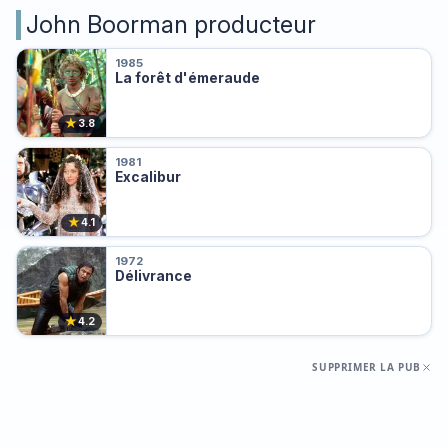
John Boorman producteur
1985
La forêt d'émeraude
★
3.8
1981
Excalibur
★
4.1
1972
Délivrance
★
4.2
SUPPRIMER LA PUB