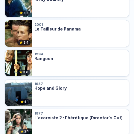
★
3.3
2001
Le Tailleur de Panama
★
3.4
1994
Rangoon
★
3.6
1987
Hope and Glory
★
4.1
1977
L'exorciste 2 : l'hérétique (Director's Cut)
★
2.1