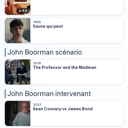
★
4.0
1965
Sauve qui peut
John Boorman scénario
2019
The Professor and the Madman
John Boorman intervenant
2022
Sean Connery vs James Bond