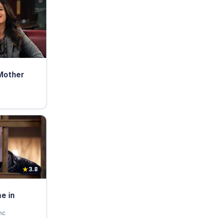
Mother
★
3.8
e in
nc