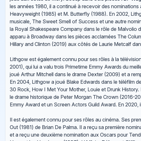
les années 1980, il a continué à recevoir des nominatio
Heavyweight (1985) et M. Butterfly (1988). En 2002, Lit
musicale, The Sweet Smell of Success et une autre nominat
la Royal Shakespeare Company dans le rôle de Malvolio dan
apparu à Broadway dans les pièces acclamées The Columnist
Hillary and Clinton (2019) aux côtés de Laurie Metcalf dans 
Lithgow est également connu pour ses rôles à la télévisi
2001), qui lui a valu trois Primetime Emmy Awards du meil
joué Arthur Mitchell dans le drame Dexter (2009) et a rem
En 2004, Lithgow a joué Blake Edwards dans le téléfilm de
30 Rock, How I Met Your Mother, Louie et Drunk History. 
le drame historique de Peter Morgan The Crown (2016-2019
Emmy Award et un Screen Actors Guild Award. En 2020, il
Il est également connu pour ses rôles au cinéma. Ses prem
Out (1981) de Brian De Palma. Il a reçu sa première nom
et a reçu une deuxième nomination aux Oscars pour Tendre