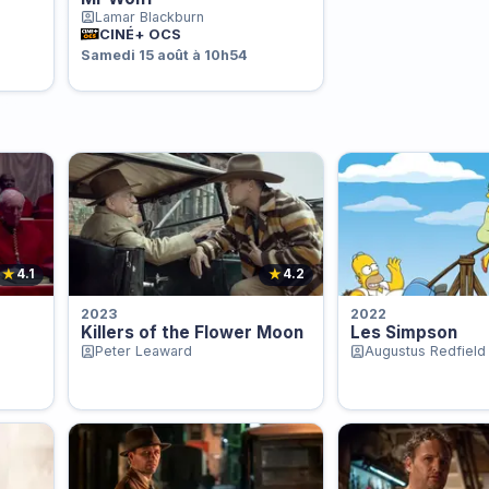
Lamar Blackburn
CINÉ+ OCS
Samedi 15 août à 10h54
★
★
4.1
4.2
2023
2022
Killers of the Flower Moon
Les Simpson
Peter Leaward
Augustus Redfield