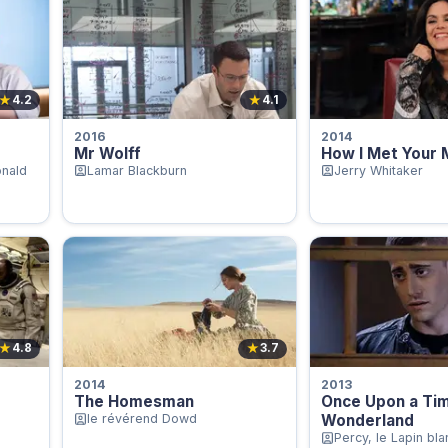
★
★
4.2
4.1
2016
2014
Mr Wolff
How I Met Your 
nald
Lamar Blackburn
Jerry Whitaker
★
★
4.8
3.7
2014
2013
The Homesman
Once Upon a Tim
le révérend Dowd
Wonderland
Percy, le Lapin bla