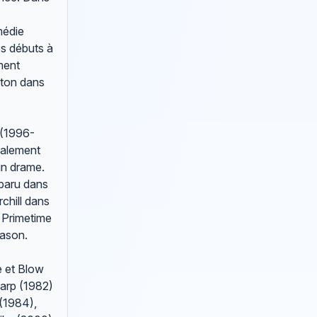
médie
es débuts à
ment
nton dans
 (1996-
galement
un drame.
pparu dans
chill dans
 Primetime
Mason.
e et Blow
Garp (1982)
 (1984),