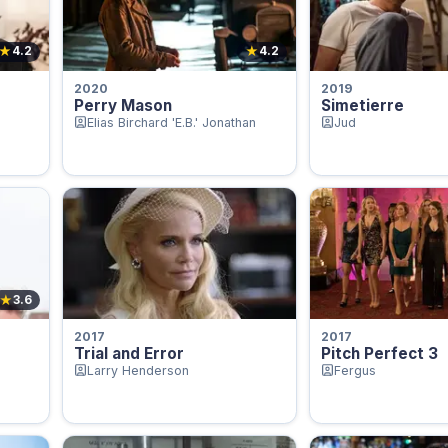
★
★
4.2
4.2
2020
2019
Perry Mason
Simetierre
Elias Birchard 'E.B.' Jonathan
Jud
★
3.6
2017
2017
Trial and Error
Pitch Perfect 3
Larry Henderson
Fergus