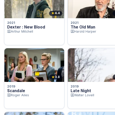
★
4.4
2021
2021
Dexter : New Blood
The Old Man
Arthur Mitchell
Harold Harper
★
3.8
2019
2019
Scandale
Late Night
Roger Ailes
Walter Lovell