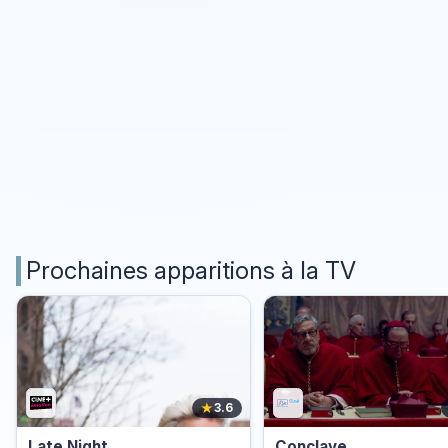
Prochaines apparitions à la TV
★
3.6
Late Night
Conclave