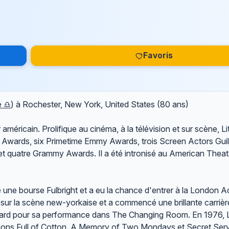
Favoris
e ♎
) à Rochester, New York, United States (80 ans)
américain. Prolifique au cinéma, à la télévision et sur scène, L
 Awards, six Primetime Emmy Awards, trois Screen Actors Gui
 quatre Grammy Awards. Il a été intronisé au American Theate
té une bourse Fulbright et a eu la chance d'entrer à la London
n sur la scène new-yorkaise et a commencé une brillante carrièr
ard pour sa performance dans The Changing Room. En 1976, 
agons Full of Cotton, A Memory of Two Mondays et Secret Ser