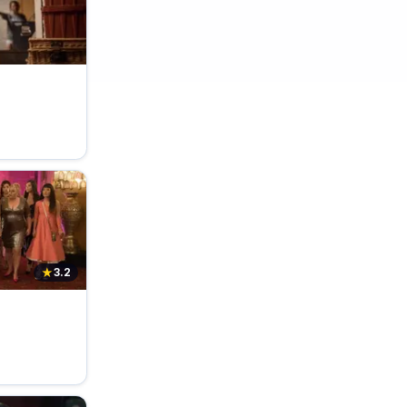
★
3.2