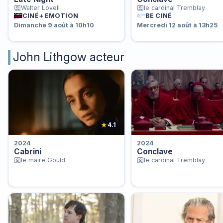
Walter Lovell
le cardinal Tremblay
CINÉ+ EMOTION
BE CINÉ
Dimanche 9 août à 10h10
Mercredi 12 août à 13h25
John Lithgow acteur
★
4.1
2024
2024
Cabrini
Conclave
le maire Gould
le cardinal Tremblay