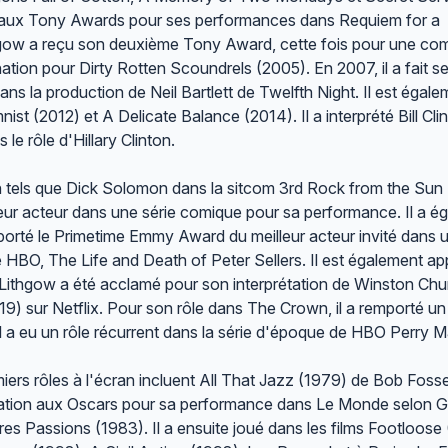
ns aux Tony Awards pour ses performances dans Requiem for a
hgow a reçu son deuxième Tony Award, cette fois pour une co
ion pour Dirty Rotten Scoundrels (2005). En 2007, il a fait s
s la production de Neil Bartlett de Twelfth Night. Il est égale
 (2012) et A Delicate Balance (2014). Il a interprété Bill Cli
le rôle d'Hillary Clinton.
on tels que Dick Solomon dans la sitcom 3rd Rock from the Sun
leur acteur dans une série comique pour sa performance. Il a é
porté le Primetime Emmy Award du meilleur acteur invité dans 
 HBO, The Life and Death of Peter Sellers. Il est également a
Lithgow a été acclamé pour son interprétation de Winston Chur
) sur Netflix. Pour son rôle dans The Crown, il a remporté un
 a eu un rôle récurrent dans la série d'époque de HBO Perry 
iers rôles à l'écran incluent All That Jazz (1979) de Bob Foss
ination aux Oscars pour sa performance dans Le Monde selon 
s Passions (1983). Il a ensuite joué dans les films Footloose