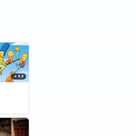
★
4.8