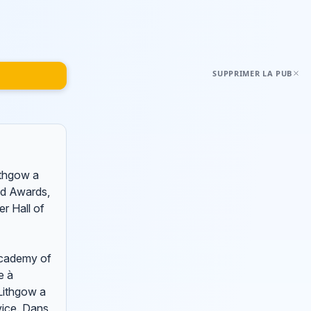
SUPPRIMER LA PUB
ithgow a
ld Awards,
r Hall of
 Academy of
e à
Lithgow a
vice. Dans