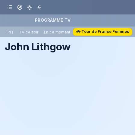
PROGRAMME TV
🚲 Tour de France Femmes
TNT
TV ce soir
En ce moment
John Lithgow