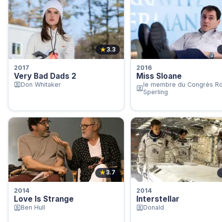
★
3.3
2017
2016
Very Bad Dads 2
Miss Sloane
Don Whitaker
le membre du Congrès Ro
Sperling
★
3.7
2014
2014
Love Is Strange
Interstellar
Ben Hull
Donald