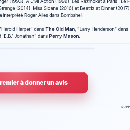
anger (1993), A Civil Action (1998), Les Razmoket à Paris : Le 
trange (2014), Miss Sloane (2016) et Beatriz at Dinner (2017).
a interprété Roger Ailes dans Bombshell.
 "Harold Harper" dans
The Old Man
, "Larry Henderson" dans
rd 'E.B.' Jonathan" dans
Perry Mason
.
remier à donner un avis
SUPP