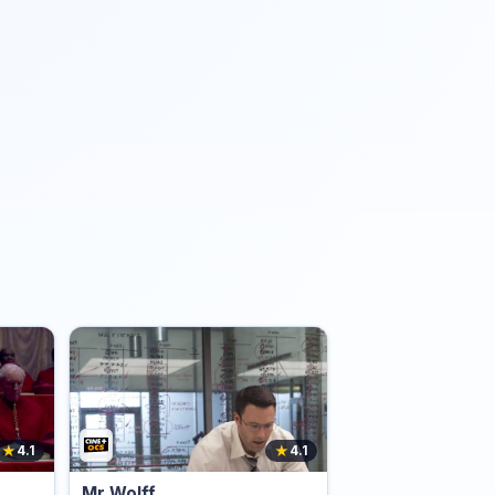
★
★
4.1
4.1
Mr Wolff