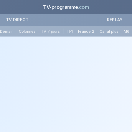
TV-programme
.com
TV DIRECT
REPLAY
|
Demain
Colonnes
TV 7 jours
TF1
France 2
Canal plus
M6