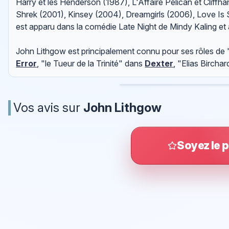
Harry et les Henderson (1987), L'Affaire Pélican et Cliffh
Shrek (2001), Kinsey (2004), Dreamgirls (2006), Love Is S
est apparu dans la comédie Late Night de Mindy Kaling et 
John Lithgow est principalement connu pour ses rôles de
Error
, "le Tueur de la Trinité" dans
Dexter
, "Elias Bircha
Vos avis sur
John Lithgow
Soyez le p