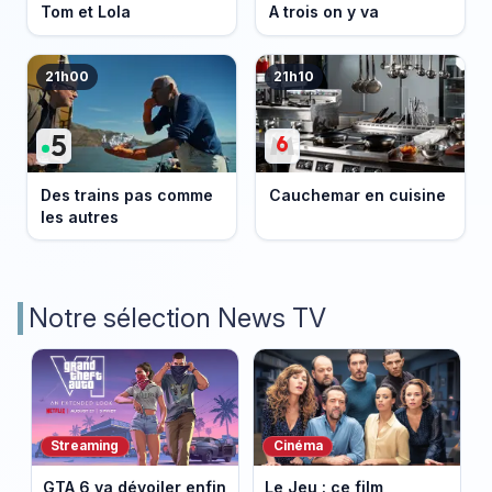
Tom et Lola
A trois on y va
21h00
21h10
Des trains pas comme
Cauchemar en cuisine
les autres
Notre sélection News TV
Streaming
Cinéma
GTA 6 va dévoiler enfin
Le Jeu : ce film