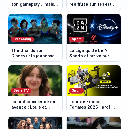
son gameplay… mais
rediffusé sur TF1 est
d’abord sur Netflix
adapté d’un succès
italien devenu un
phénomène mondial
Streaming
Sport
The Shards sur
La Liga quitte beIN
Disney+ : la jeunesse
Sports et arrive sur
dorée de Los Angeles
DAZN et Disney+ en
face à un tueur dans
France
les années 80
Série TV
Sport
Ici tout commence en
Tour de France
avance : Louis et
Femmes 2026 : profil
Jasmine enfin en
et horaires de la 6e
couple. Episode du 7
étape entre
août 2026 (spoiler)
Montbrison et
Tournon-sur-Rhône