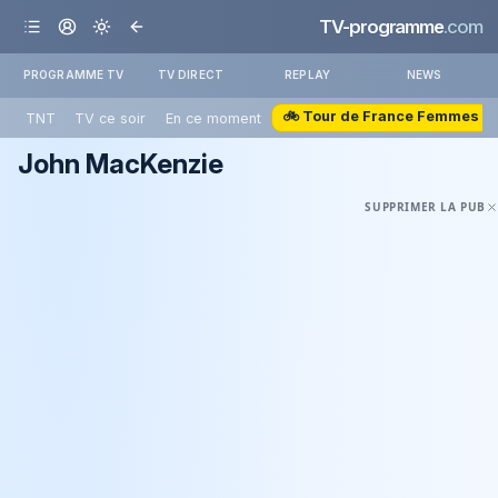
TV-programme
.com
PROGRAMME TV
TV DIRECT
REPLAY
NEWS
🚲 Tour de France Femmes
TNT
TV ce soir
En ce moment
John MacKenzie
SUPPRIMER LA PUB