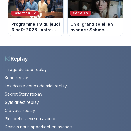
Sélection TV
Série TV
Programme TV du jeudi
Un si grand soleil en
6 août 2026 : notre
avance : Sabine
sélection pour votre
menacée par Céleste.
soirée télé
Episode du 7 août
2026 (spoiler).
Replay
Tirage du Loto replay
Keno replay
Les douze coups de midi replay
Secret Story replay
Gym direct replay
C à vous replay
Plus belle la vie en avance
Demain nous appartient en avance