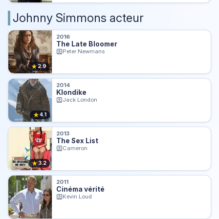
Johnny Simmons acteur
2016
The Late Bloomer
Peter Newmans
★
2.9
2014
Klondike
Jack London
★
4.1
2013
The Sex List
Cameron
★
3.2
2011
Cinéma vérité
Kevin Loud