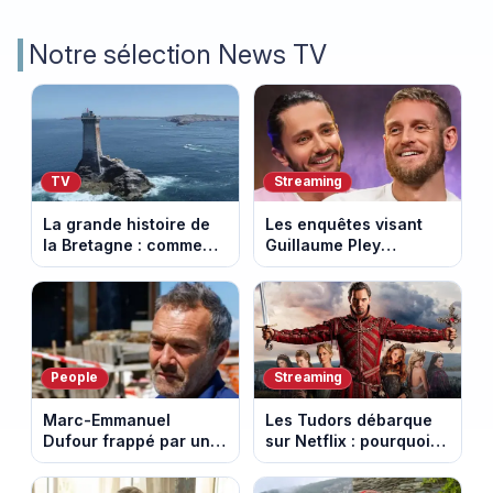
Notre sélection News TV
TV
Streaming
La grande histoire de
Les enquêtes visant
la Bretagne : comment
Guillaume Pley
les Bretons ont
poussent Ragnar Le
défendu leur culture
Breton à quitter la
au fil des décennies
tournée Legend
People
Streaming
Marc-Emmanuel
Les Tudors débarque
Dufour frappé par un
sur Netflix : pourquoi la
terrible incendie : son
série n’a rien perdu de
chalet part en fumée
son pouvoir