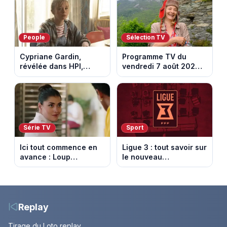
People
Sélection TV
Cypriane Gardin,
Programme TV du
révélée dans HPI,
vendredi 7 août 2026 :
lance une cagnotte
notre sélection pour
après des difficultés
votre soirée télé
financières
Série TV
Sport
Ici tout commence en
Ligue 3 : tout savoir sur
avance : Loup
le nouveau
découvre la trahison
championnat qui
de Bianca. Episode du
succède au National
10 août 2026 (spoiler)
Replay
Tirage du Loto replay