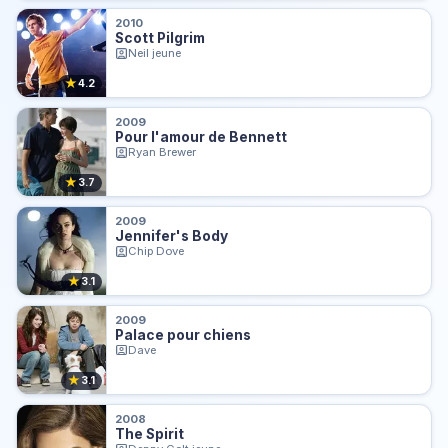
2010
Scott Pilgrim
Neil jeune
★
4.2
2009
Pour l'amour de Bennett
Ryan Brewer
★
3.7
2009
Jennifer's Body
Chip Dove
★
3.1
2009
Palace pour chiens
Dave
★
3.1
2008
The Spirit