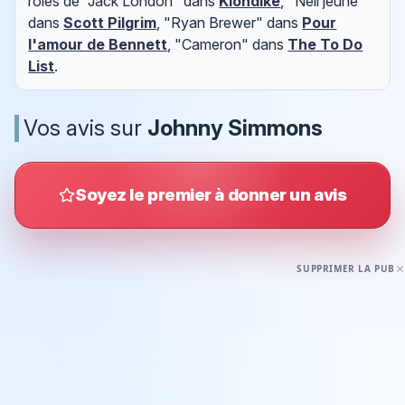
rôles de "Jack London" dans
Klondike
, "Neil jeune"
dans
Scott Pilgrim
, "Ryan Brewer" dans
Pour
l'amour de Bennett
, "Cameron" dans
The To Do
List
.
Vos avis sur
Johnny Simmons
Soyez le premier à donner un avis
SUPPRIMER LA PUB