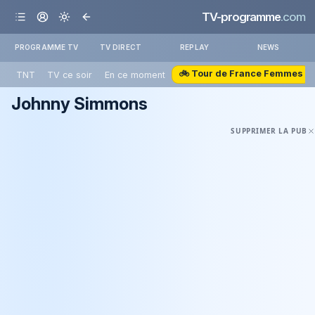
TV-programme
.com
PROGRAMME TV
TV DIRECT
REPLAY
NEWS
🚲 Tour de France Femmes
TNT
TV ce soir
En ce moment
Johnny Simmons
SUPPRIMER LA PUB