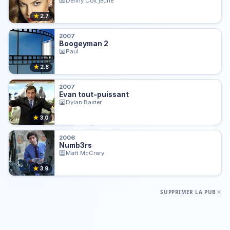
Denny Colt jeune
★
2.7
2007
Boogeyman 2
Paul
★
2.8
2007
Evan tout-puissant
Dylan Baxter
★
3.0
2006
Numb3rs
Matt McCrary
★
3.9
SUPPRIMER LA PUB