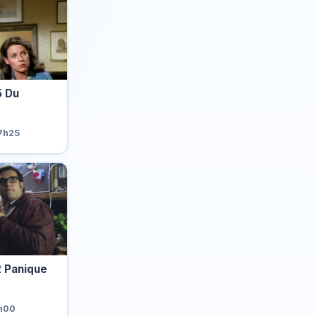
 Du
r
17h25
 Panique
3h00