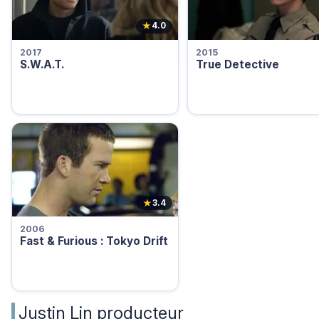
★
4.0
2017
2015
S.W.A.T.
True Detective
★
3.4
2006
Fast & Furious : Tokyo Drift
Justin Lin producteur