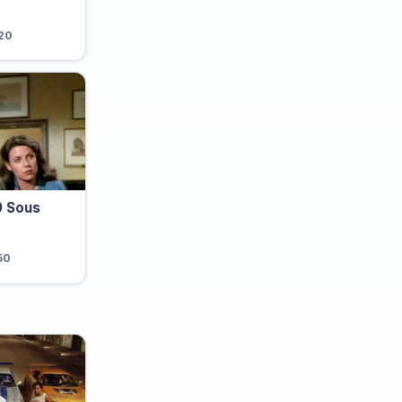
h20
 Sous
50