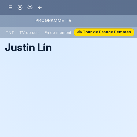
PROGRAMME TV
🚲 Tour de France Femmes
TNT
TV ce soir
En ce moment
Justin Lin