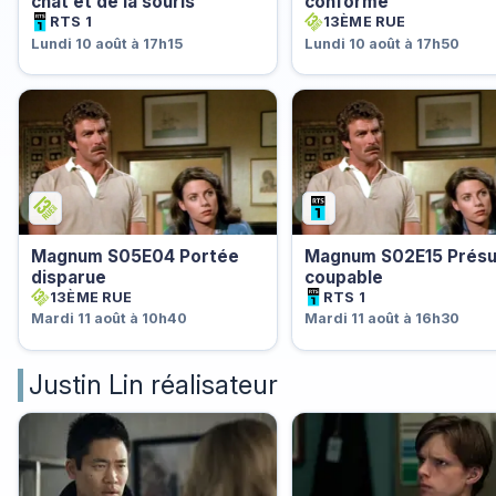
chat et de la souris
conforme
RTS 1
13ÈME RUE
Lundi 10 août à 17h15
Lundi 10 août à 17h50
Magnum S05E04 Portée
Magnum S02E15 Prés
disparue
coupable
13ÈME RUE
RTS 1
Mardi 11 août à 10h40
Mardi 11 août à 16h30
Justin Lin réalisateur