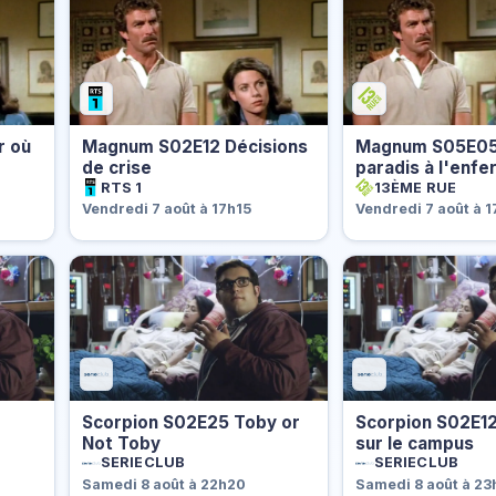
r où
Magnum S02E12 Décisions
Magnum S05E05
e
de crise
paradis à l'enfe
RTS 1
13ÈME RUE
Vendredi 7 août à 17h15
Vendredi 7 août à 
Scorpion S02E25 Toby or
Scorpion S02E12
Not Toby
sur le campus
SERIECLUB
SERIECLUB
Samedi 8 août à 22h20
Samedi 8 août à 2