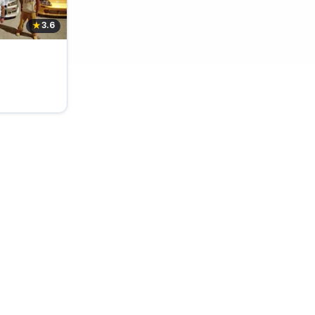
★
3.6