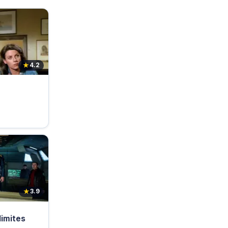
★
4.2
★
3.9
limites