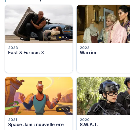
★
3.2
2023
2022
Fast & Furious X
Warrior
★
2.5
2021
2020
Space Jam : nouvelle ère
S.W.A.T.