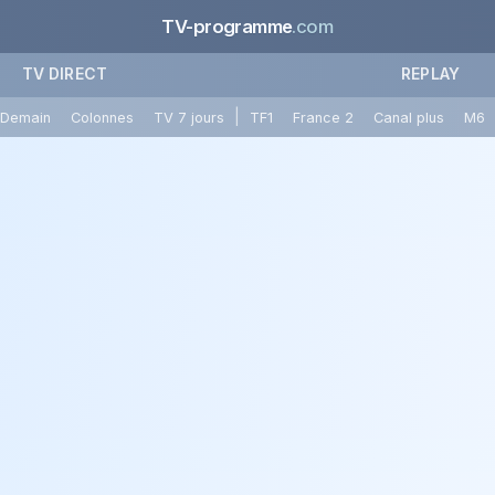
TV-programme
.com
TV DIRECT
REPLAY
|
Demain
Colonnes
TV 7 jours
TF1
France 2
Canal plus
M6