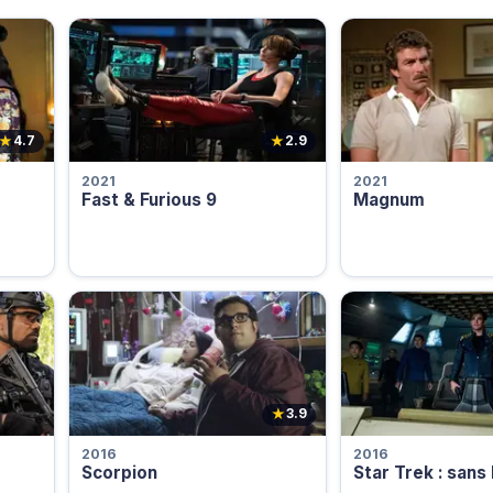
★
★
4.7
2.9
2021
2021
Fast & Furious 9
Magnum
★
3.9
2016
2016
Scorpion
Star Trek : sans 