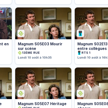
nt en
Magnum S05E03 Mourir
Magnum S02E13
sur scène
entre collègues
13ÈME RUE
RTS 1
Lundi 10 août à 10h35
Lundi 10 août à 16
e
Magnum S05E07 Héritage
Magnum S05E08 