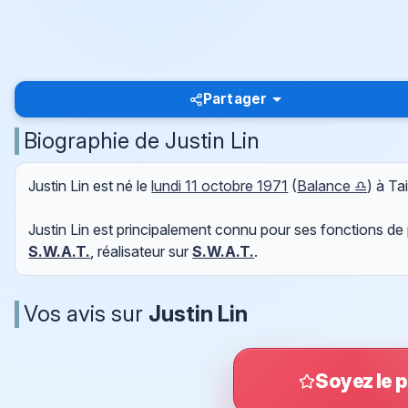
Partager
Biographie de Justin Lin
Justin Lin est né le
lundi 11 octobre 1971
(
Balance ♎
) à Ta
Justin Lin est principalement connu pour ses fonctions de
S.W.A.T.
, réalisateur sur
S.W.A.T.
.
Vos avis sur
Justin Lin
Soyez le p